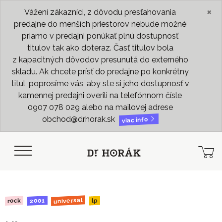
×
Vážení zákazníci, z dôvodu presťahovania
predajne do menších priestorov nebude možné
priamo v predajni ponúkať plnú dostupnosť
titulov tak ako doteraz. Časť titulov bola
z kapacitných dôvodov presunutá do externého
skladu. Ak chcete prísť do predajne po konkrétny
titul, poprosíme vás, aby ste si jeho dostupnosť v
kamennej predajni overili na telefónnom čísle
0907 078 029 alebo na mailovej adrese
obchod@drhorak.sk
viac info
universal
2001
rock
lp