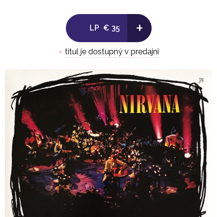
Side B:
+
LP
€ 35
1. Pennyroyal Tea
●
titul je dostupný v predajni
2. Dumb
3. Polly
4. On A Plain
5. Something In The Way
.
LP 2
Side C: