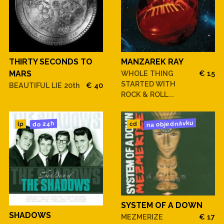
THIRTY SECONDS TO
MANZAREK RAY
MARS
WHOLE THING
€ 15
STARTED WITH
BEAUTIFUL LIE 20th
€ 40
ROCK & ROLL...
na objednávku
do 24h
cd
lp
SYSTEM OF A DOWN
SHADOWS
MEZMERIZE
€ 17