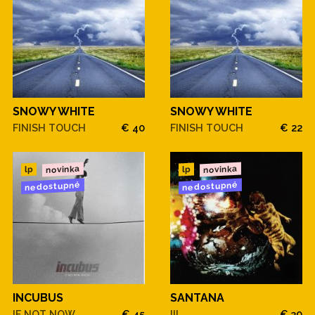
SNOWY WHITE
SNOWY WHITE
FINISH TOUCH
€ 40
FINISH TOUCH
€ 22
novinka
novinka
lp
lp
nedostupné
nedostupné
INCUBUS
SANTANA
IF NOT NOW,
€ 45
III
€ 30