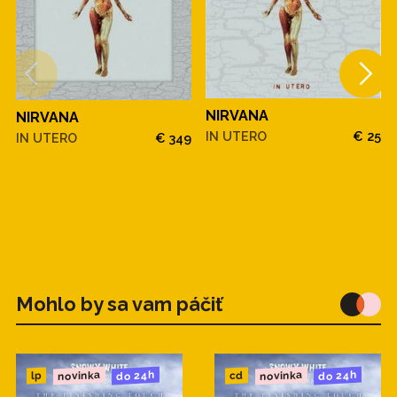
4. Pennyroyal Tea (Rehearsal)
5. The Man Who Sold The World (Rehearsal)
NIRVANA
NIRVANA
IN UTERO
€ 25
IN UTERO
€ 349
Mohlo by sa vam páčiť
novinka
novinka
do 24h
do 24h
cd
lp