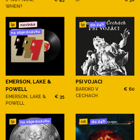
WHEN?
novinka
do 24h
lp
lp
na objednávku
EMERSON, LAKE &
PSI VOJACI
POWELL
BAROKO V
€ 60
CECHACH
EMERSON, LAKE &
€ 35
POWELL
na objednávku
do 24h
cd
lp