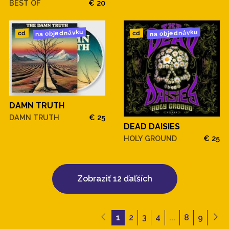
BEST OF
€ 20
na objednávku
na objednávku
cd
cd
DAMN TRUTH
DAMN TRUTH
€ 25
DEAD DAISIES
HOLY GROUND
€ 25
Zobraziť 12 ďaľších
1
2
3
4
...
8
9