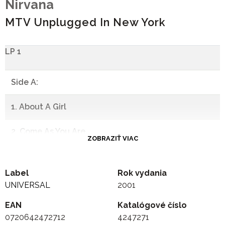
Nirvana
MTV Unplugged In New York
LP 1
Side A:
1. About A Girl
2. Come As You Are
ZOBRAZIŤ VIAC
3. Jesus Doesn’t Want Me For A Sunbeam
Label
Rok vydania
4. The Man Who Sold The World
UNIVERSAL
2001
EAN
-
Katalógové číslo
0720642472712
4247271