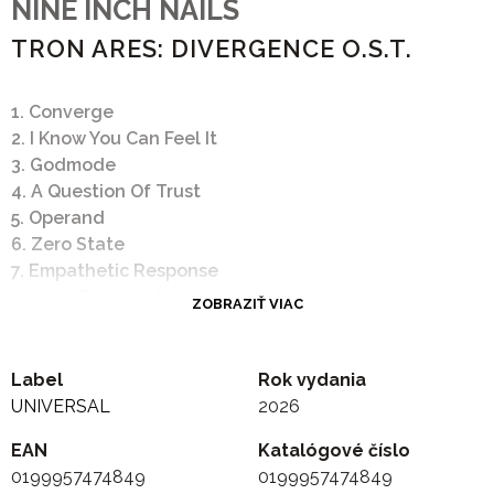
NINE INCH NAILS
TRON ARES: DIVERGENCE O.S.T.
1. Converge
2. I Know You Can Feel It
3. Godmode
4. A Question Of Trust
5. Operand
6. Zero State
7. Empathetic Response
8. 100% Expendable
ZOBRAZIŤ VIAC
9. Who Wants To Live Forever?
10. Infiltrator
11. A Framework
Label
Rok vydania
12. Ghost In The Machine
UNIVERSAL
2026
13. What Have You Done?
EAN
Katalógové číslo
14. As Alive As You Need Me To Be
0199957474849
0199957474849
15. The First Betrayal