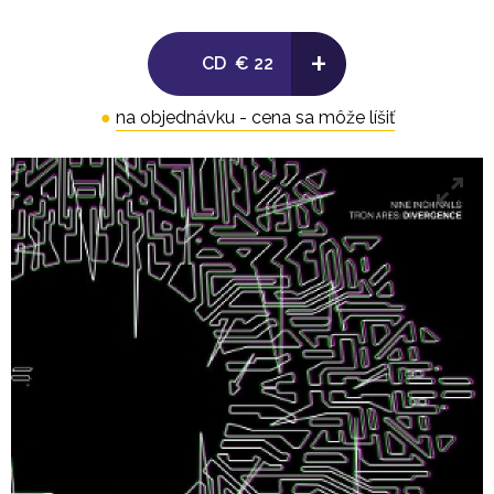
16. I Know You Can Feel It
17. Shadow Over Me
+
CD
€ 22
18. Terminal
19. Forked Reality
●
na objednávku - cena sa môže líšiť
20. As Alive As You Need Me To Be