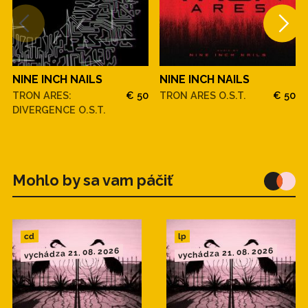
NINE INCH NAILS
NINE INCH NAILS
TRON ARES:
€ 50
TRON ARES O.S.T.
€ 50
DIVERGENCE O.S.T.
Mohlo by sa vam páčiť
cd
lp
vychádza 21. 08. 2026
vychádza 21. 08. 2026