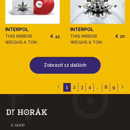
INTERPOL
INTERPOL
THIS MIRROR
€ 45
THIS MIRROR
€ 20
WEIGHS A TON
WEIGHS A TON
Zobraziť 12 ďaľších
1
2
3
4
...
8
9
E-SHOP