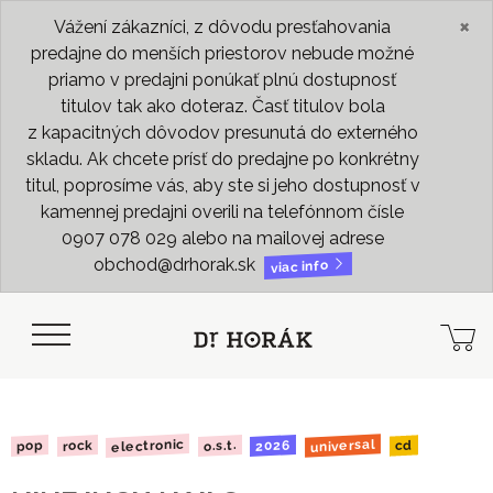
×
Vážení zákazníci, z dôvodu presťahovania
predajne do menších priestorov nebude možné
priamo v predajni ponúkať plnú dostupnosť
titulov tak ako doteraz. Časť titulov bola
z kapacitných dôvodov presunutá do externého
skladu. Ak chcete prísť do predajne po konkrétny
titul, poprosíme vás, aby ste si jeho dostupnosť v
kamennej predajni overili na telefónnom čísle
0907 078 029 alebo na mailovej adrese
obchod@drhorak.sk
viac info
electronic
universal
2026
o.s.t.
rock
pop
cd