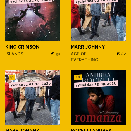
vychádza 25. 09. 2026
vychádza 02. 10. 2026
KING CRIMSON
MARR JOHNNY
ISLANDS
€ 30
AGE OF
€ 22
EVERYTHING
cd
lp
vychádza 02. 10. 2026
vychádza 25. 09. 2026
MARR JOHNNY
BOCELLI ANDREA