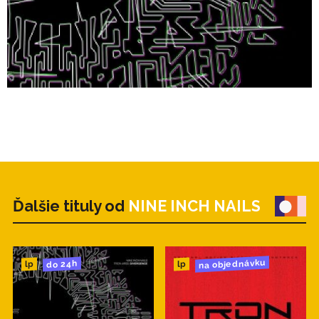
Ďalšie tituly od
NINE INCH NAILS
na objednávku
do 24h
lp
lp