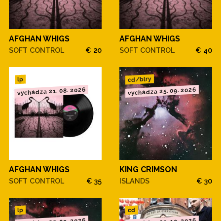
AFGHAN WHIGS
AFGHAN WHIGS
SOFT CONTROL
€ 20
SOFT CONTROL
€ 40
cd/blry
lp
vychádza 21. 08. 2026
vychádza 25. 09. 2026
AFGHAN WHIGS
KING CRIMSON
SOFT CONTROL
€ 35
ISLANDS
€ 30
cd
lp