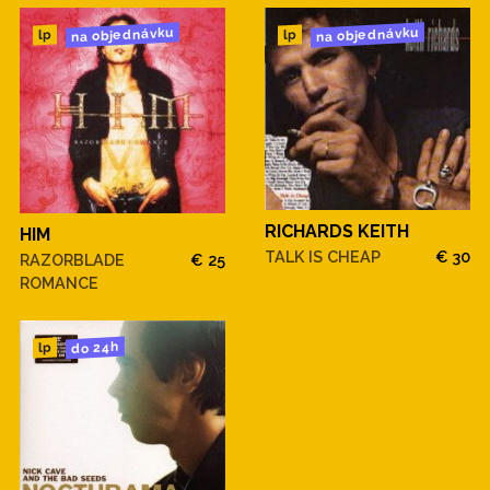
na objednávku
na objednávku
lp
lp
RICHARDS KEITH
HIM
TALK IS CHEAP
€ 30
RAZORBLADE
€ 25
ROMANCE
do 24h
lp