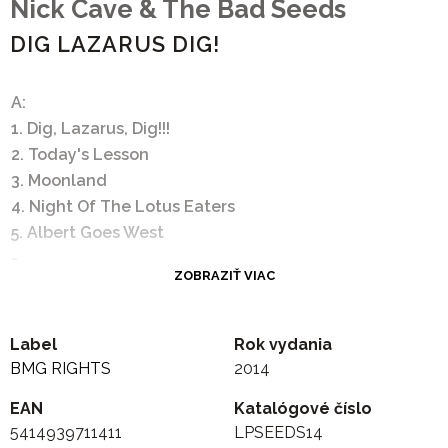
Nick Cave & The Bad Seeds
DIG LAZARUS DIG!
A:
1. Dig, Lazarus, Dig!!!
2. Today's Lesson
3. Moonland
4. Night Of The Lotus Eaters
5. Albert Goes West
-
ZOBRAZIŤ VIAC
B:
1. We Call Upon The Author
2. Hold On To Yourself
Label
Rok vydania
3. Lie Down Here (& Be My Girl)
BMG RIGHTS
2014
4. Jesus Of The Moon
EAN
Katalógové číslo
5. Midnight Man
5414939711411
LPSEEDS14
.