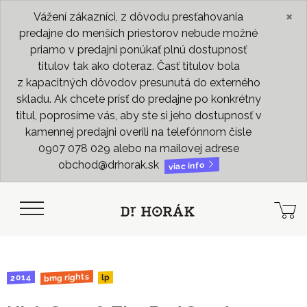
×
Vážení zákazníci, z dôvodu presťahovania
predajne do menších priestorov nebude možné
priamo v predajni ponúkať plnú dostupnosť
titulov tak ako doteraz. Časť titulov bola
z kapacitných dôvodov presunutá do externého
skladu. Ak chcete prísť do predajne po konkrétny
titul, poprosíme vás, aby ste si jeho dostupnosť v
kamennej predajni overili na telefónnom čísle
0907 078 029 alebo na mailovej adrese
obchod@drhorak.sk
viac info
bmg rights
2014
lp