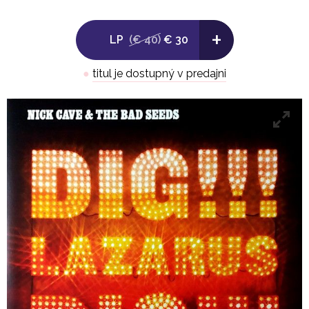
LP 2
+
Side C:
LP
(€ 40)
€ 30
1. More News From Nowhere
-
●
titul je dostupný v predajni
Side D:
[blank]