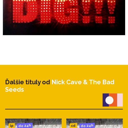
Ďalšie tituly od
Nick Cave & The Bad
Seeds
do 24h
do 24h
cd
lp