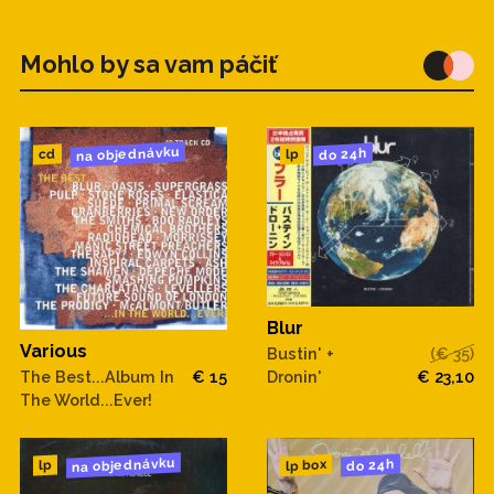
Mohlo by sa vam páčiť
na objednávku
do 24h
cd
lp
Blur
Various
Bustin' +
(€ 35)
Dronin'
€ 23,10
The Best...Album In
€ 15
The World...Ever!
na objednávku
do 24h
lp box
lp