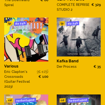
COMPLETE REPRISE
€ 329
Spiral
STUDIO 2
do 24h
do 24h
lp
lp
Kafka Band
Various
Der Process
€ 35
Eric Clapton's
(€ 125)
Crossroads
€ 100
(Guitar Festival
2023)
nedostupné
nedostupné
cd
cd