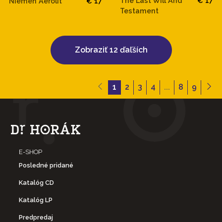
The Last Will And
€ 17
Niemen Aerolit
€ 17
Testament
Zobraziť 12 ďaľších
1
2
3
4
...
8
9
E-SHOP
Posledné pridané
Katalóg CD
Katalóg LP
Predpredaj