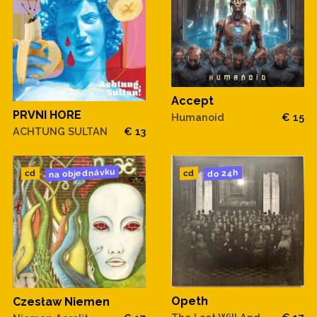
Accept
PRVNI HORE
Humanoid
€ 15
ACHTUNG SULTAN
€ 13
na objednávku
do 24h
cd
cd
Opeth
Czesław Niemen