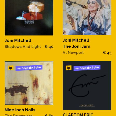
Joni Mitchell
Joni Mitchell
The Joni Jam
Shadows And Light
€ 40
At Newport
€ 45
na objednávku
na objednávku
lp
lp
Nine Inch Nails
CLAPTON ERIC
The Downward
€ 60