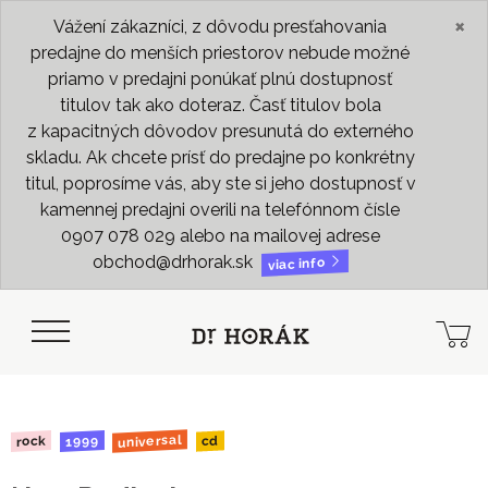
×
Vážení zákazníci, z dôvodu presťahovania
predajne do menších priestorov nebude možné
priamo v predajni ponúkať plnú dostupnosť
titulov tak ako doteraz. Časť titulov bola
z kapacitných dôvodov presunutá do externého
skladu. Ak chcete prísť do predajne po konkrétny
titul, poprosíme vás, aby ste si jeho dostupnosť v
kamennej predajni overili na telefónnom čísle
0907 078 029 alebo na mailovej adrese
obchod@drhorak.sk
viac info
universal
1999
rock
cd