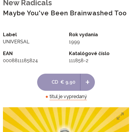
New Radicals
Maybe You've Been Brainwashed Too
Label
Rok vydania
UNIVERSAL
1999
EAN
Katalógové číslo
0008811185824
111858-2
+
CD
€ 9,90
●
titul je vypredaný