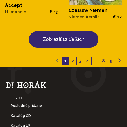
Accept
Czesław Niemen
Humanoid
€ 15
Niemen Aerolit
€ 17
Zobraziť 12 ďaľších
1
2
3
4
...
8
9
E-SHOP
Posledné pridané
Katalóg CD
Katalóg LP