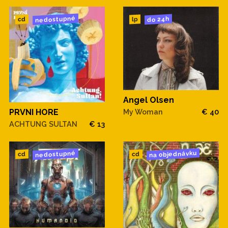
nedostupné
do 24h
cd
lp
Angel Olsen
My Woman
€ 40
PRVNI HORE
ACHTUNG SULTAN
€ 13
na objednávku
nedostupné
cd
cd