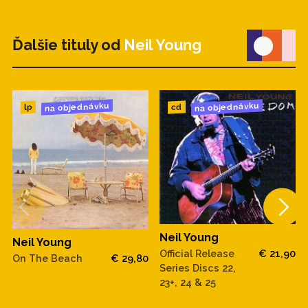
Ďalšie tituly od
Neil Young
na objednávku
na objednávku
cd
lp
Neil Young
Neil Young
Official Release
€ 21,90
On The Beach
€ 29,80
Series Discs 22,
23+, 24 & 25