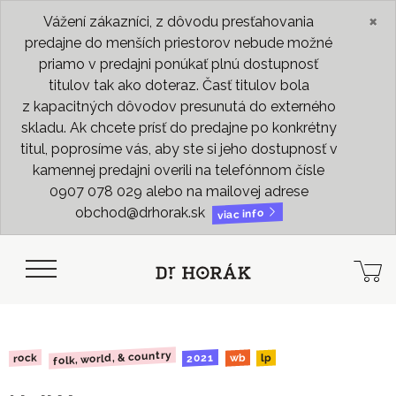
×
Vážení zákazníci, z dôvodu presťahovania
predajne do menších priestorov nebude možné
priamo v predajni ponúkať plnú dostupnosť
titulov tak ako doteraz. Časť titulov bola
z kapacitných dôvodov presunutá do externého
skladu. Ak chcete prísť do predajne po konkrétny
titul, poprosíme vás, aby ste si jeho dostupnosť v
kamennej predajni overili na telefónnom čísle
0907 078 029 alebo na mailovej adrese
obchod@drhorak.sk
viac info
folk, world, & country
2021
rock
wb
lp