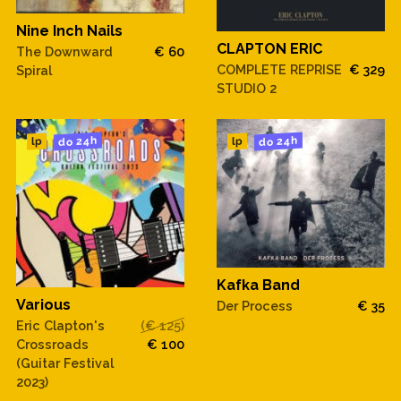
Nine Inch Nails
CLAPTON ERIC
The Downward
€ 60
COMPLETE REPRISE
€ 329
Spiral
STUDIO 2
do 24h
do 24h
lp
lp
Kafka Band
Various
Der Process
€ 35
Eric Clapton's
(€ 125)
Crossroads
€ 100
(Guitar Festival
2023)