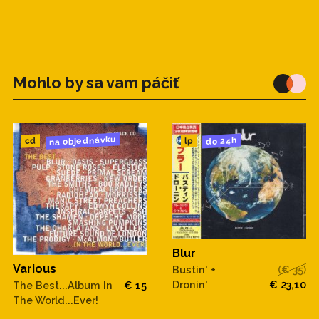
Mohlo by sa vam páčiť
na objednávku
do 24h
cd
lp
Blur
Various
Bustin' +
(€ 35)
Dronin'
€ 23,10
The Best...Album In
€ 15
The World...Ever!