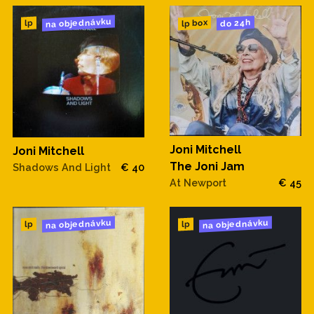
na objednávku
do 24h
lp box
lp
Joni Mitchell
Joni Mitchell
The Joni Jam
Shadows And Light
€ 40
At Newport
€ 45
na objednávku
na objednávku
lp
lp