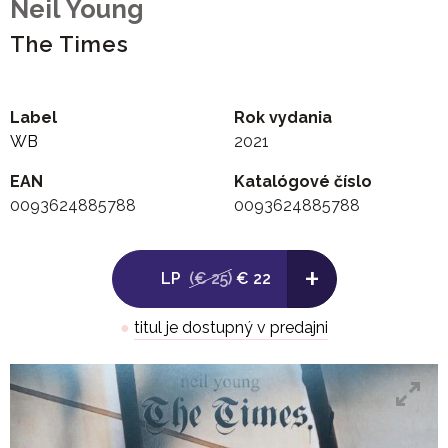
Neil Young
The Times
Label
Rok vydania
WB
2021
EAN
Katalógové číslo
0093624885788
0093624885788
+
LP
(€ 25)
€ 22
●
titul je dostupný v predajni