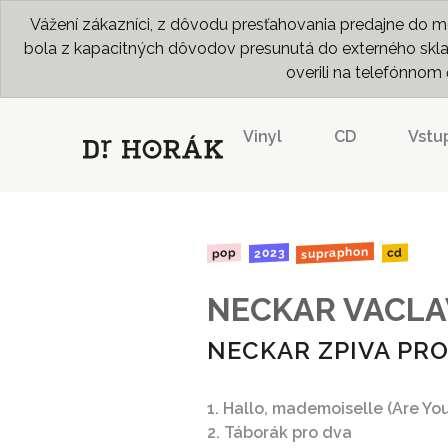
Vážení zákazníci, z dôvodu presťahovania predajne do me
bola z kapacitných dôvodov presunutá do externého skladu
overili na telefónno
Vinyl
CD
Vstu
supraphon
2023
pop
cd
NECKAR VACLA
NECKAR ZPIVA PR
1. Hallo, mademoiselle (Are You
2. Táborák pro dva