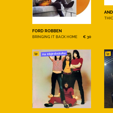
AND
THIC
FORD ROBBEN
BRINGING IT BACK HOME
€ 30
na objednávku
lp
lp