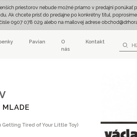
nších priestorov nebude možné priamo v predajni ponúkať pln
. Ak chcete prísť do predajne po konkrétny titul, poprosíme 
m čísle 0907 078 029 alebo na mailovej adrese obchod@drhor
penky
Pavian
O
Kontakt
nás
V
O MLADE
 Getting Tired of Your Little Toy)