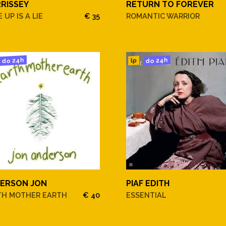
RISSEY
RETURN TO FOREVER
 UP IS A LIE
€ 35
ROMANTIC WARRIOR
do 24h
do 24h
lp
ERSON JON
PIAF EDITH
TH MOTHER EARTH
€ 40
ESSENTIAL