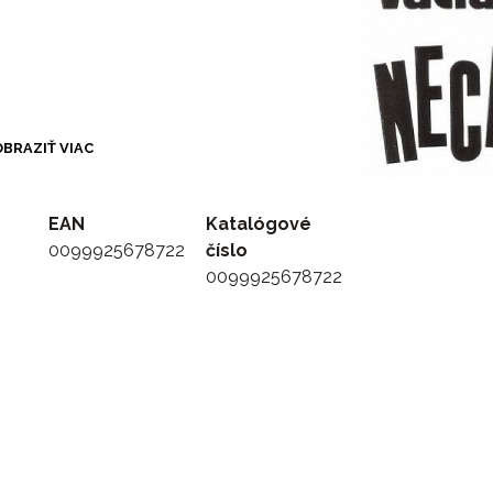
BRAZIŤ VIAC
 tobě
EAN
Katalógové
0099925678722
číslo
0099925678722
p Ringing)