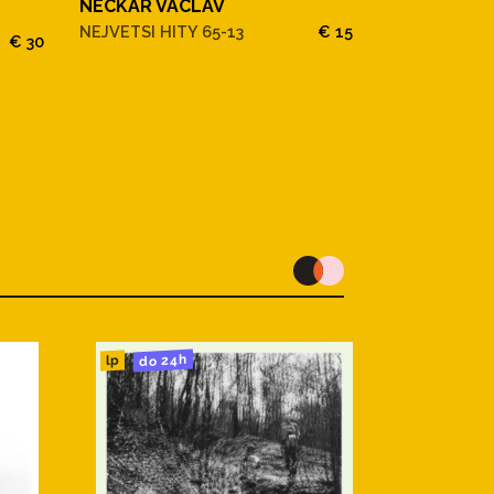
NECKAR VACLAV
NEJVETSI HITY 65-13
€ 15
€ 30
NECKAR VA
NEJSEM GLA
do 24h
lp