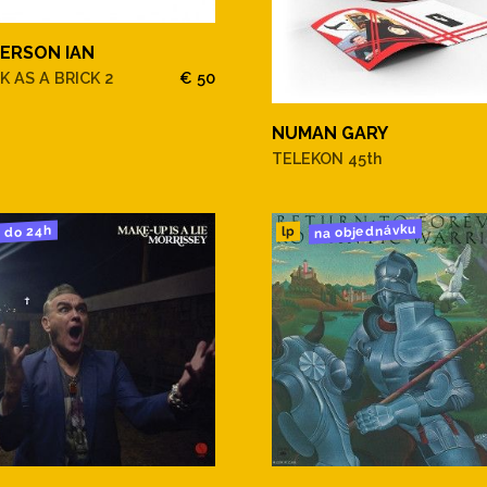
ERSON IAN
K AS A BRICK 2
€ 50
NUMAN GARY
TELEKON 45th
na objednávku
do 24h
lp