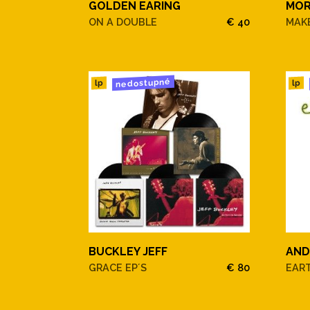
GOLDEN EARING
MOR
ON A DOUBLE
€ 40
MAKE
nedostupné
lp
lp
BUCKLEY JEFF
AND
GRACE EP´S
€ 80
EAR