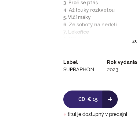
3. Proč se ptáš
4. Až louky rozkvetou
5. Vlčí máky
6. Ze soboty na neděli
7. Lékořice
8. Hříbě
ZO
9. Dostal jsem kuli
10. Tu kytaru jsem koupil kvůli
11. Spím
Label
Rok vydania
12. Den žen
SUPRAPHON
2023
13. Zrovna tahle
14. Stín katedrál
15. Bim bam (Let the Bells Kee
+
16. Tahle basa
CD
€ 15
17. Tenhle bílej měsíc
18. Zvoňte o patro níž
●
titul je dostupný v predajni
19. Vypalte znamení
20. Dlouhej nos
21. Stříbrná flétna