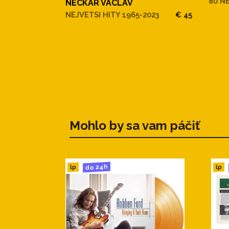
80 NE
NECKAR VACLAV
NEJVETSI HITY 1965-2023
€ 45
Mohlo by sa vam páčiť
do 24h
lp
lp