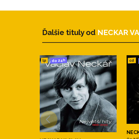
22. Ša-la-la-la-li (Sha-la-la-la-
23. Když vítr zafouká
24. Moře, to není Tálinskej rybn
25. Rytíř své doby
Ďalšie tituly od
NECKAR V
do 24h
cd
lp
NEC