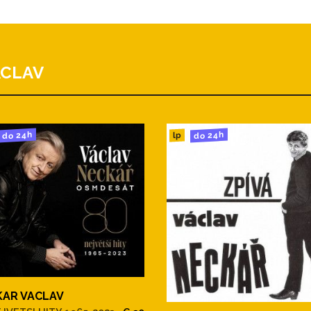
lee)
ík
ACLAV
do 24h
do 24h
lp
KAR VACLAV