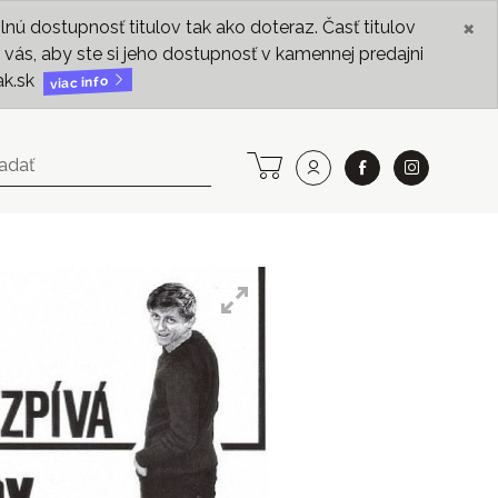
×
ú dostupnosť titulov tak ako doteraz. Časť titulov
vás, aby ste si jeho dostupnosť v kamennej predajni
ak.sk
viac info