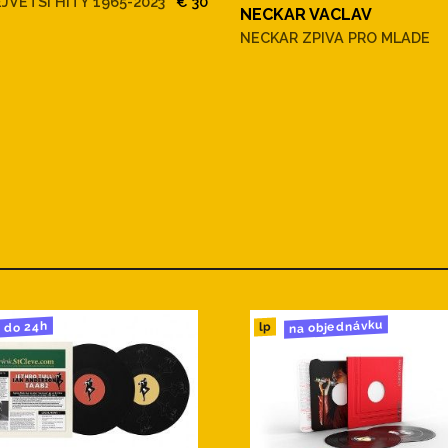
JVETSI HITY 1965-2023
€ 30
NECKAR VACLAV
NECKAR ZPIVA PRO MLADE
na objednávku
do 24h
lp