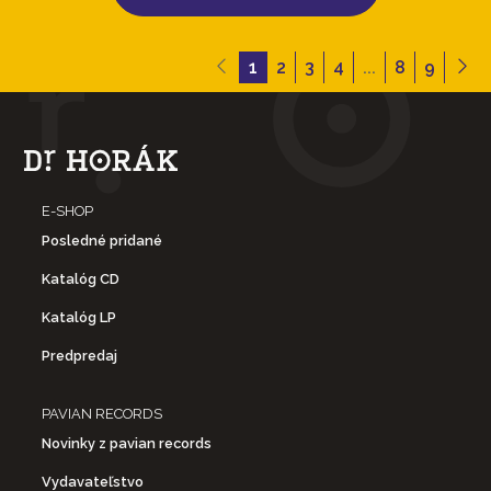
1
2
3
4
...
8
9
E-SHOP
Posledné pridané
Katalóg CD
Katalóg LP
Predpredaj
PAVIAN RECORDS
Novinky z pavian records
Vydavateľstvo