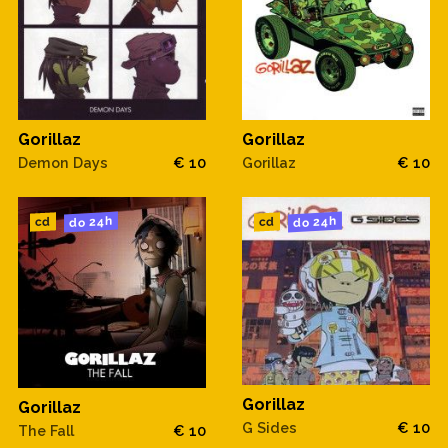
Gorillaz
Gorillaz
Demon Days
€ 10
Gorillaz
€ 10
do 24h
do 24h
cd
cd
Gorillaz
Gorillaz
G Sides
€ 10
The Fall
€ 10