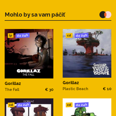
Mohlo by sa vam páčiť
do 24h
do 24h
cd
lp
Gorillaz
Gorillaz
Plastic Beach
€ 10
The Fall
€ 30
do 24h
do 24h
cd
cd