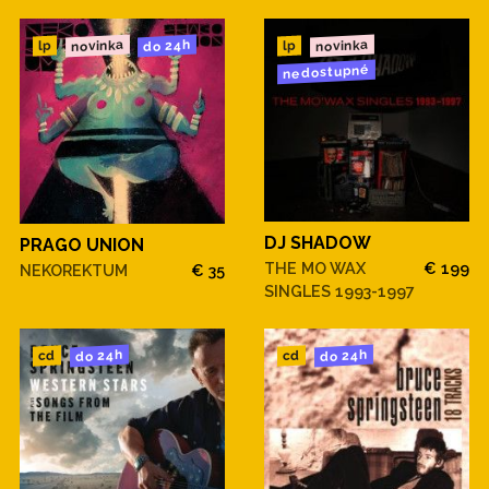
novinka
novinka
do 24h
lp
lp
nedostupné
DJ SHADOW
PRAGO UNION
THE MO WAX
€ 199
NEKOREKTUM
€ 35
SINGLES 1993-1997
do 24h
do 24h
cd
cd