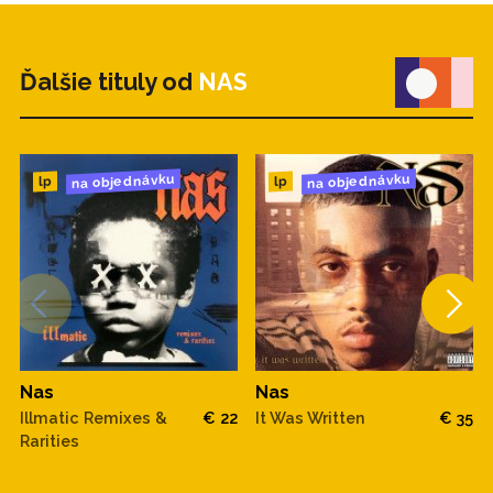
Ďalšie tituly od
NAS
na objednávku
na objednávku
lp
lp
Nas
Nas
Illmatic Remixes &
€ 22
It Was Written
€ 35
Rarities