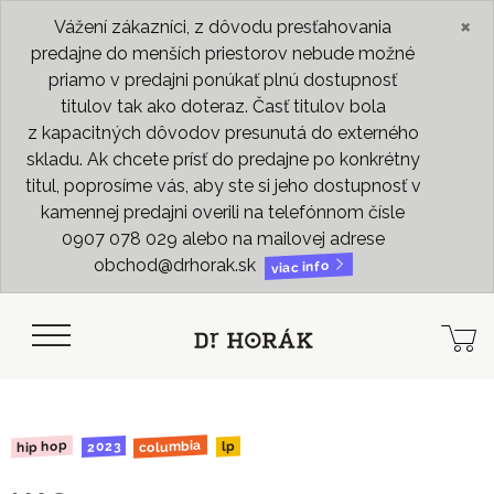
×
Vážení zákazníci, z dôvodu presťahovania
predajne do menších priestorov nebude možné
priamo v predajni ponúkať plnú dostupnosť
titulov tak ako doteraz. Časť titulov bola
z kapacitných dôvodov presunutá do externého
skladu. Ak chcete prísť do predajne po konkrétny
titul, poprosíme vás, aby ste si jeho dostupnosť v
kamennej predajni overili na telefónnom čísle
0907 078 029 alebo na mailovej adrese
obchod@drhorak.sk
viac info
columbia
hip hop
2023
lp