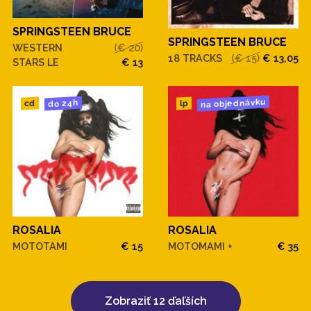
SPRINGSTEEN BRUCE
SPRINGSTEEN BRUCE
WESTERN
(€ 20)
18 TRACKS
(€ 15)
€ 13,05
STARS LE
€ 13
na objednávku
do 24h
cd
lp
ROSALIA
ROSALIA
MOTOTAMI
€ 15
MOTOMAMI +
€ 35
Zobraziť 12 ďaľších