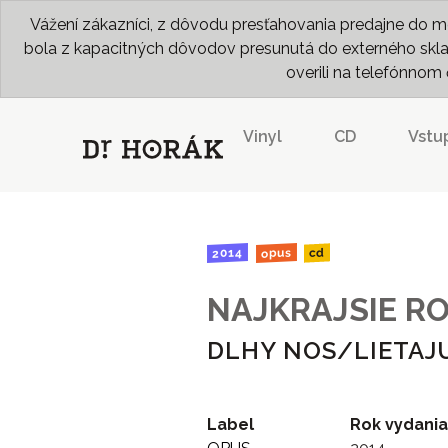
Vážení zákazníci, z dôvodu presťahovania predajne do me
bola z kapacitných dôvodov presunutá do externého skladu
overili na telefónno
Vinyl
CD
Vstu
2014
opus
cd
NAJKRAJSIE R
DLHY NOS/LIETAJU
Label
Rok vydania