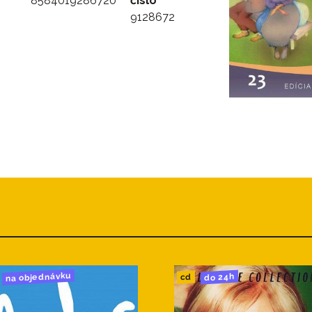
8584019286720
číslo
9128672
na objednávku
do 24h
cd