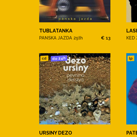
TUBLATANKA
LAS
PANSKA JAZDA 25th
€ 13
KED 
do 24h
cd
lp
URSINY DEZO
PAT