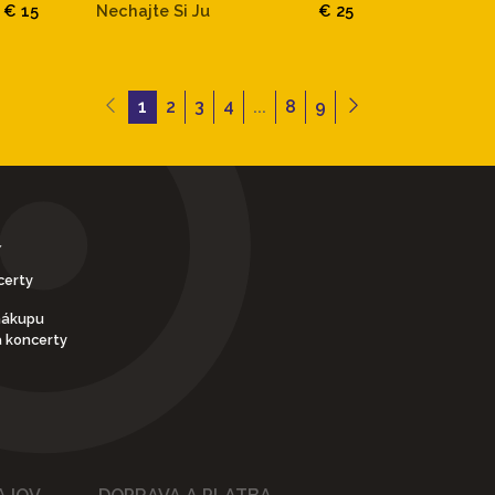
€ 15
Nechajte Si Ju
€ 25
1
2
3
4
...
8
9
Y
certy
nákupu
a koncerty