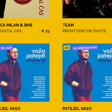
ICA MILAN & BHS
TEAM
ZASTAL CAS
€ 25
PRICHYTENŹ PRI ŽIVOTE
na objednávku
do 24h
cd
EJDL VASO
PATEJDL VASO