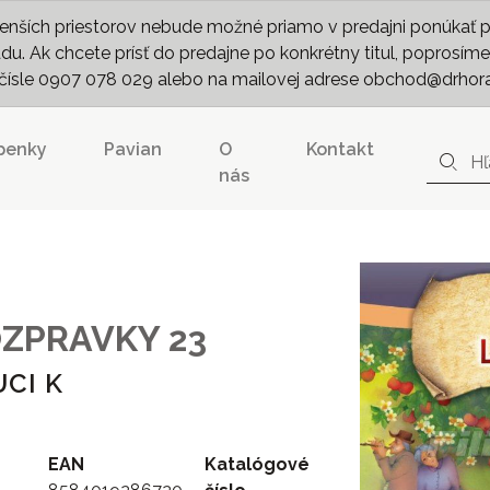
nších priestorov nebude možné priamo v predajni ponúkať pln
. Ak chcete prísť do predajne po konkrétny titul, poprosíme 
m čísle 0907 078 029 alebo na mailovej adrese obchod@drhor
penky
Pavian
O
Kontakt
nás
OZPRAVKY 23
CI K
EAN
Katalógové