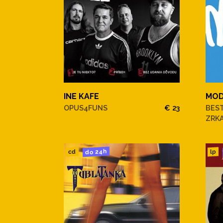
INE KAFE
MO
OPUS4FUNS
€ 23
BEST
ZRK
do 24h
cd
lp