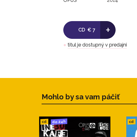
OPUS
2014
+
CD
€ 7
●
titul je dostupný v predajni
Mohlo by sa vam páčiť
do 24h
cd
cd