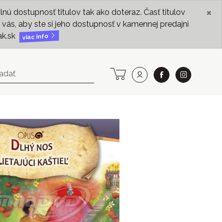
×
ú dostupnosť titulov tak ako doteraz. Časť titulov
vás, aby ste si jeho dostupnosť v kamennej predajni
ak.sk
viac info