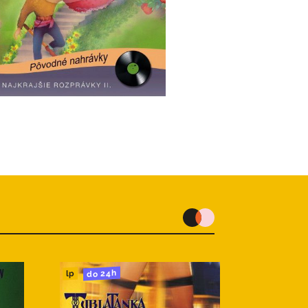
do 24h
lp