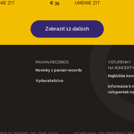
IE ZIT
€ 35
UMENIE ZIT
Zobraziť 12 ďaľších
PAVIAN RECORDS
VSTUPENKY
NA KONCERT
Novinky z pavian records
Najbližšie kon
Vydavateľstvo
Informácie k 
vstupeniek n