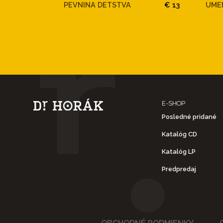
PEVNINA DETSTVA
€ 13
UMEN
E-SHOP
Posledné pridané
Katalóg CD
Katalóg LP
Predpredaj