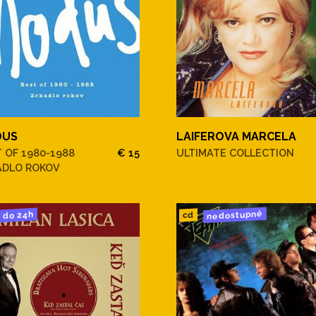
DUS
LAIFEROVA MARCELA
 OF 1980-1988
€ 15
ULTIMATE COLLECTION
ADLO ROKOV
nedostupné
do 24h
cd