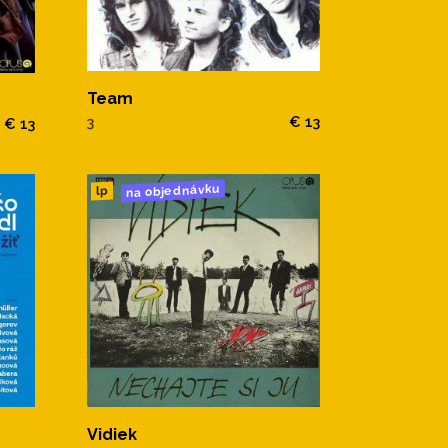
Team
3
€ 13
€ 13
na objednávku
lp
Vidiek