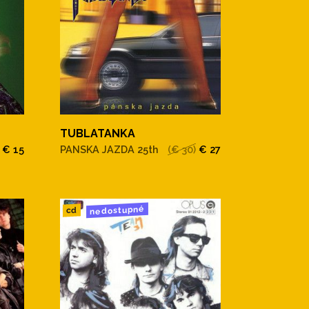
TUBLATANKA
€ 15
PANSKA JAZDA 25th
(€ 30)
€ 27
nedostupné
cd