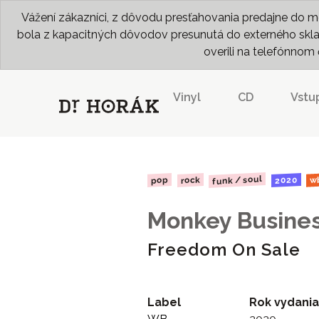
Vážení zákazníci, z dôvodu presťahovania predajne do me
bola z kapacitných dôvodov presunutá do externého skladu
overili na telefónno
Vinyl
CD
Vstu
funk / soul
2020
rock
pop
w
Monkey Busine
Freedom On Sale
Label
Rok vydania