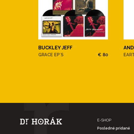
BUCKLEY JEFF
AND
GRACE EP´S
€ 80
EAR
E-SHOP
Posledné pridané