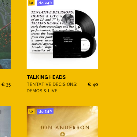
do 24h
lp
TALKING HEADS
€ 35
TENTATIVE DECISIONS:
€ 40
DEMOS & LIVE
do 24h
lp