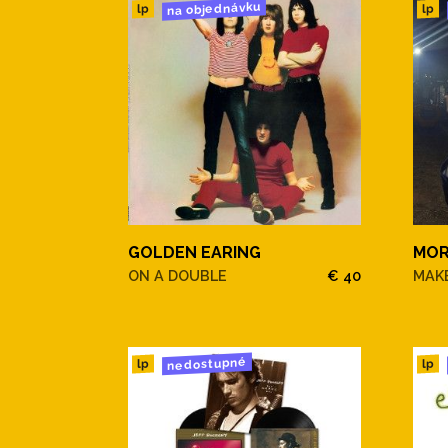
na objednávku
lp
lp
GOLDEN EARING
MOR
ON A DOUBLE
€ 40
MAKE
nedostupné
lp
lp