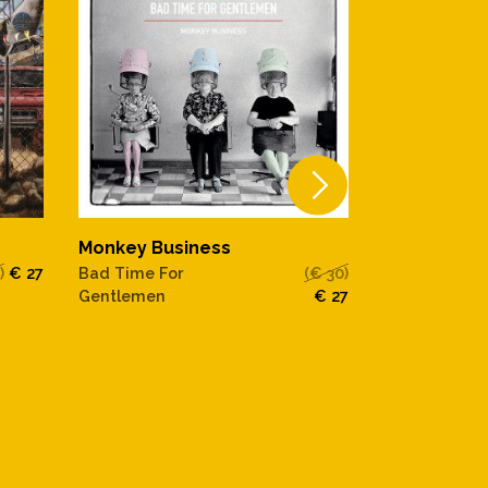
Monkey Business
Monkey Bus
)
€ 27
Bad Time For
(€ 30)
Bad Time For
Gentlemen
€ 27
Gentlemen