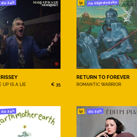
na objednávku
do 24h
lp
RISSEY
RETURN TO FOREVER
 UP IS A LIE
€ 35
ROMANTIC WARRIOR
do 24h
do 24h
lp