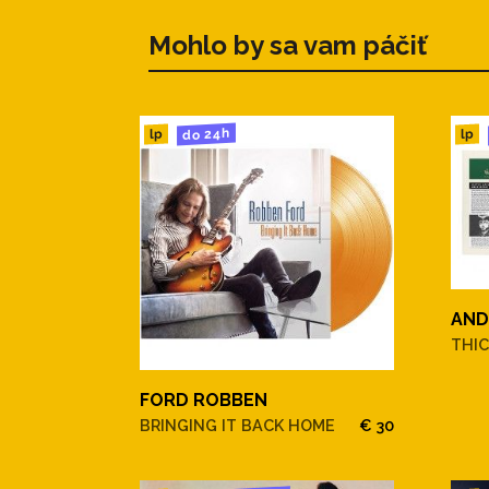
Mohlo by sa vam páčiť
do 24h
lp
lp
AND
THIC
FORD ROBBEN
BRINGING IT BACK HOME
€ 30