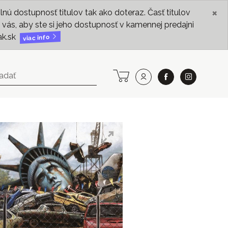
×
ú dostupnosť titulov tak ako doteraz. Časť titulov
vás, aby ste si jeho dostupnosť v kamennej predajni
ak.sk
viac info