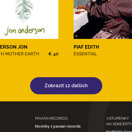
ERSON JON
PIAF EDITH
TH MOTHER EARTH
€ 40
ESSENTIAL
Zobraziť 12 ďaľších
PAVIAN RECORDS
VSTUPENKY
NA KONCERT
Novinky z pavian records
Najbližšie kon