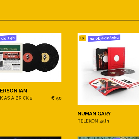
na objednávku
do 24h
lp
ERSON IAN
K AS A BRICK 2
€ 50
NUMAN GARY
TELEKON 45th