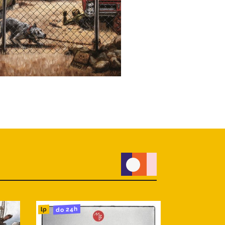
do 24h
do 24h
cd
lp