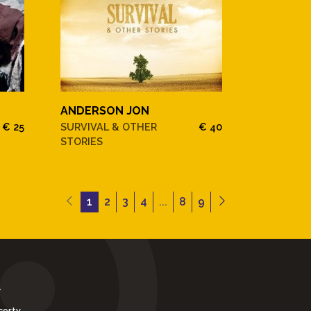
ANDERSON JON
€ 25
SURVIVAL & OTHER
€ 40
STORIES
1
2
3
4
...
8
9
Y
certy