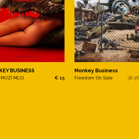
KEY BUSINESS
Monkey Business
 MUZI MLCI
€ 15
Freedom On Sale
(€ 30