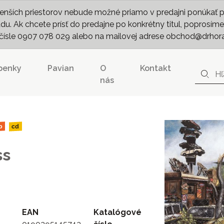
nších priestorov nebude možné priamo v predajni ponúkať pln
. Ak chcete prísť do predajne po konkrétny titul, poprosíme 
m čísle 0907 078 029 alebo na mailovej adrese obchod@drhor
penky
Pavian
O
Kontakt
nás
b
cd
ss
EAN
Katalógové