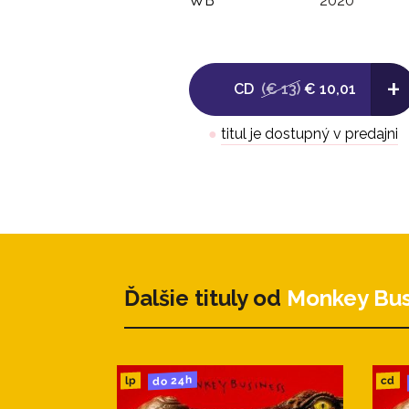
WB
2020
+
CD
(€ 13)
€ 10,01
●
titul je dostupný v predajni
Ďalšie tituly od
Monkey Bus
do 24h
cd
lp