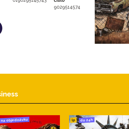
0190295145743
číslo
9029514574
iness
na objednávku
do 24h
lp