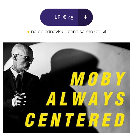
5. Sweet Moon feat. Choklate
6. Ache For feat. José James
+
LP
€ 45
●
na objednávku - cena sa môže líšiť