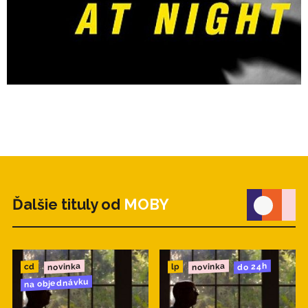
Ďalšie tituly od
MOBY
novinka
novinka
do 24h
cd
lp
na objednávku