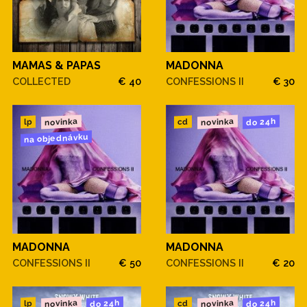
MAMAS & PAPAS
MADONNA
COLLECTED
€ 40
CONFESSIONS II
€ 30
novinka
novinka
do 24h
cd
lp
na objednávku
MADONNA
MADONNA
CONFESSIONS II
€ 50
CONFESSIONS II
€ 20
novinka
novinka
do 24h
do 24h
cd
lp