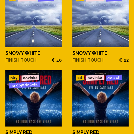
SNOWY WHITE
SNOWY WHITE
FINISH TOUCH
€ 40
FINISH TOUCH
€ 22
novinka
novinka
do 24h
blry
cd
na objednávku
SIMPLY RED
SIMPLY RED