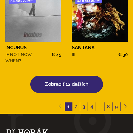
nedostupné
nedostupné
INCUBUS
SANTANA
IF NOT NOW,
€ 45
III
€ 30
WHEN?
Zobraziť 12 ďaľších
1
2
3
4
...
8
9