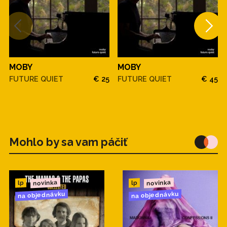
MOBY
MOBY
FUTURE QUIET
€ 25
FUTURE QUIET
€ 45
Mohlo by sa vam páčiť
novinka
novinka
lp
lp
na objednávku
na objednávku