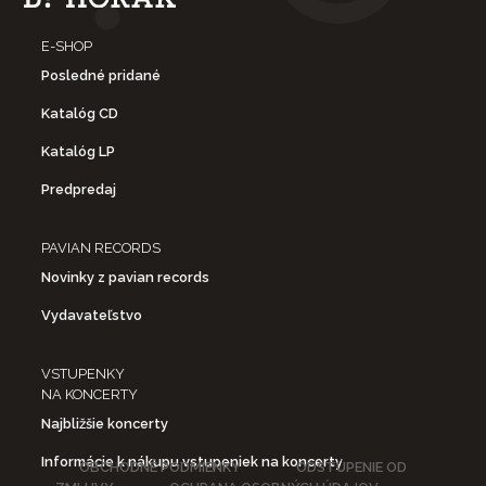
E-SHOP
Posledné pridané
Katalóg CD
Katalóg LP
Predpredaj
PAVIAN RECORDS
Novinky z pavian records
Vydavateľstvo
VSTUPENKY
NA KONCERTY
Najbližšie koncerty
Informácie k nákupu vstupeniek na koncerty
OBCHODNÉ PODMIENKY
ODSTÚPENIE OD