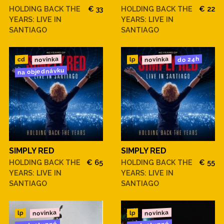
HOLDING BACK THE
€ 33
HOLDING BACK THE
€ 22
YEARS: LIVE IN
YEARS: LIVE IN
SANTIAGO
SANTIAGO
novinka
novinka
do 24h
cd
lp
na objednávku
SIMPLY RED
SIMPLY RED
HOLDING BACK THE
€ 65
HOLDING BACK THE
€ 55
YEARS: LIVE IN
YEARS: LIVE IN
SANTIAGO
SANTIAGO
novinka
novinka
lp
lp