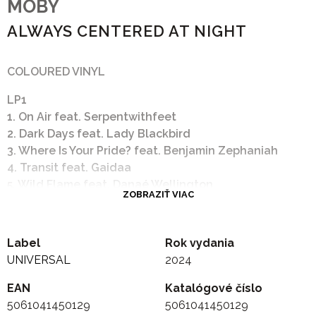
MOBY
ALWAYS CENTERED AT NIGHT
COLOURED VINYL
LP1
1. On Air feat. Serpentwithfeet
2. Dark Days feat. Lady Blackbird
3. Where Is Your Pride? feat. Benjamin Zephaniah
4. Transit feat. Gaidaa
5. Wild Flame feat. Danaé Wellington
ZOBRAZIŤ VIAC
6. Precious Mind feat. India Carney
7. Should Sleep feat. J.P. Bimeni
LP2
Label
Rok vydania
1. Feelings Come Undone feat. Raquel Rodriguez
UNIVERSAL
2024
2. Medusa feat. Aynzli Jones
3. We’re Going Wrong feat. Brie O’Banion
EAN
Katalógové číslo
4. Fall Back feat. Akemi Fox
5061041450129
5061041450129