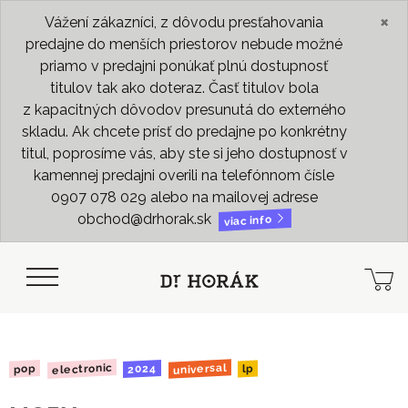
×
Vážení zákazníci, z dôvodu presťahovania
predajne do menších priestorov nebude možné
priamo v predajni ponúkať plnú dostupnosť
titulov tak ako doteraz. Časť titulov bola
z kapacitných dôvodov presunutá do externého
skladu. Ak chcete prísť do predajne po konkrétny
titul, poprosíme vás, aby ste si jeho dostupnosť v
kamennej predajni overili na telefónnom čísle
0907 078 029 alebo na mailovej adrese
obchod@drhorak.sk
viac info
electronic
universal
2024
pop
lp