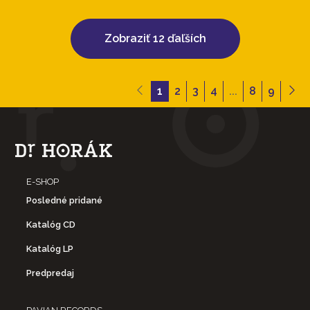
Zobraziť 12 ďaľších
1
2
3
4
...
8
9
E-SHOP
Posledné pridané
Katalóg CD
Katalóg LP
Predpredaj