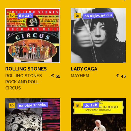
na objednávku
do 24h
lp
lp
ROLLING STONES
LADY GAGA
ROLLING STONES
€ 55
MAYHEM
€ 45
ROCK AND ROLL
CIRCUS
na objednávku
do 24h
lp
lp