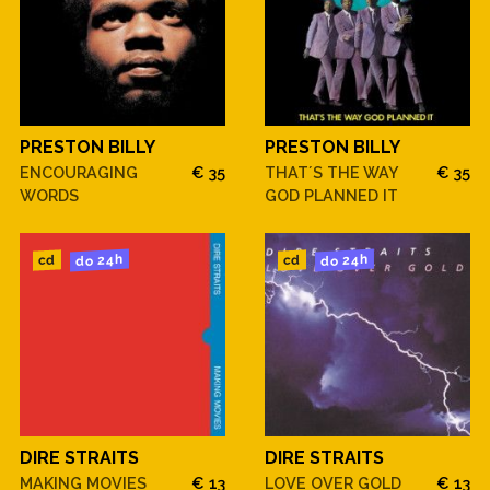
PRESTON BILLY
PRESTON BILLY
ENCOURAGING
€ 35
THAT´S THE WAY
€ 35
WORDS
GOD PLANNED IT
do 24h
do 24h
cd
cd
DIRE STRAITS
DIRE STRAITS
MAKING MOVIES
€ 13
LOVE OVER GOLD
€ 13