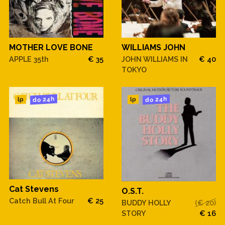
MOTHER LOVE BONE
WILLIAMS JOHN
APPLE 35th
€ 35
JOHN WILLIAMS IN
€ 40
TOKYO
do 24h
do 24h
lp
lp
Cat Stevens
O.S.T.
Catch Bull At Four
€ 25
BUDDY HOLLY
(€ 20)
STORY
€ 16