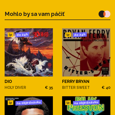
Mohlo by sa vam páčiť
do 24h
do 24h
lp
lp
DIO
FERRY BRYAN
HOLY DIVER
€ 35
BITTER SWEET
€ 40
na objednávku
na objednávku
lp
lp