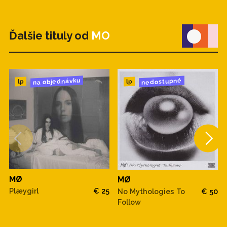
Ďalšie tituly od
MO
na objednávku
nedostupné
lp
lp
MØ
MØ
Plæygirl
€ 25
No Mythologies To
€ 50
Follow