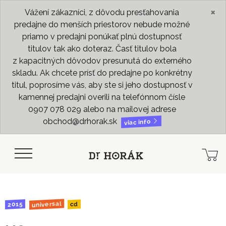
×
Vážení zákazníci, z dôvodu presťahovania
predajne do menších priestorov nebude možné
priamo v predajni ponúkať plnú dostupnosť
titulov tak ako doteraz. Časť titulov bola
z kapacitných dôvodov presunutá do externého
skladu. Ak chcete prísť do predajne po konkrétny
titul, poprosíme vás, aby ste si jeho dostupnosť v
kamennej predajni overili na telefónnom čísle
0907 078 029 alebo na mailovej adrese
obchod@drhorak.sk
viac info
universal
2015
cd