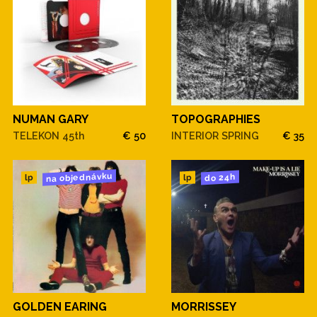
NUMAN GARY
TOPOGRAPHIES
TELEKON 45th
€ 50
INTERIOR SPRING
€ 35
na objednávku
do 24h
lp
lp
GOLDEN EARING
MORRISSEY