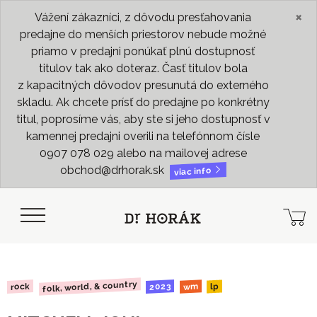
×
Vážení zákazníci, z dôvodu presťahovania
predajne do menších priestorov nebude možné
priamo v predajni ponúkať plnú dostupnosť
titulov tak ako doteraz. Časť titulov bola
z kapacitných dôvodov presunutá do externého
skladu. Ak chcete prísť do predajne po konkrétny
titul, poprosíme vás, aby ste si jeho dostupnosť v
kamennej predajni overili na telefónnom čísle
0907 078 029 alebo na mailovej adrese
obchod@drhorak.sk
viac info
folk, world, & country
2023
rock
wm
lp