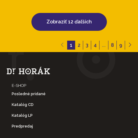
Zobraziť 12 ďaľších
1
2
3
4
...
8
9
E-SHOP
Posledné pridané
Katalóg CD
Katalóg LP
Predpredaj