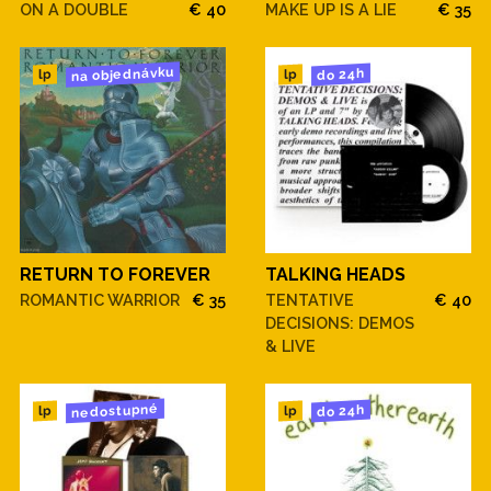
ON A DOUBLE
€ 40
MAKE UP IS A LIE
€ 35
na objednávku
do 24h
lp
lp
RETURN TO FOREVER
TALKING HEADS
ROMANTIC WARRIOR
€ 35
TENTATIVE
€ 40
DECISIONS: DEMOS
& LIVE
nedostupné
do 24h
lp
lp