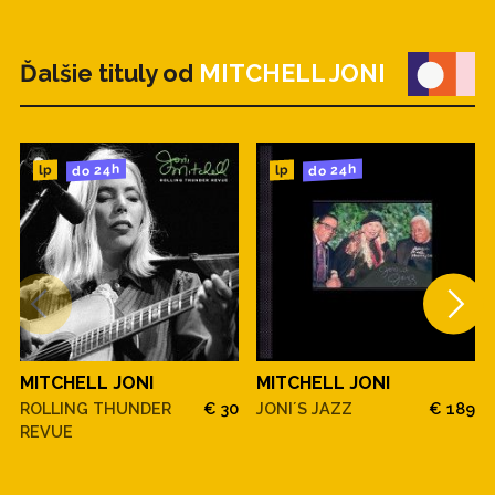
Ďalšie tituly od
MITCHELL JONI
do 24h
do 24h
lp
lp
MITCHELL JONI
MITCHELL JONI
ROLLING THUNDER
€ 30
JONI´S JAZZ
€ 189
REVUE