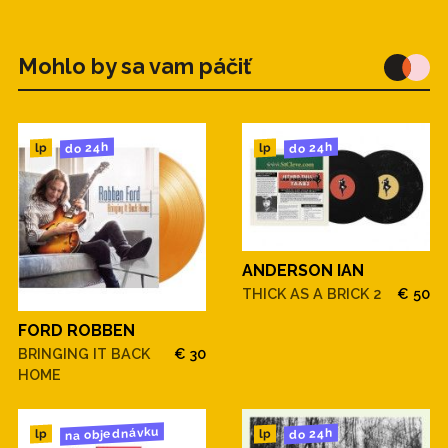
Mohlo by sa vam páčiť
do 24h
do 24h
lp
lp
ANDERSON IAN
THICK AS A BRICK 2
€ 50
FORD ROBBEN
BRINGING IT BACK
€ 30
HOME
na objednávku
do 24h
lp
lp