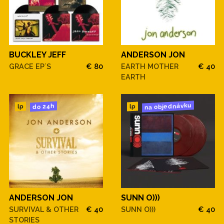
BUCKLEY JEFF
ANDERSON JON
GRACE EP´S
€ 80
EARTH MOTHER
€ 40
EARTH
na objednávku
do 24h
lp
lp
ANDERSON JON
SUNN O)))
SURVIVAL & OTHER
€ 40
SUNN O)))
€ 40
STORIES