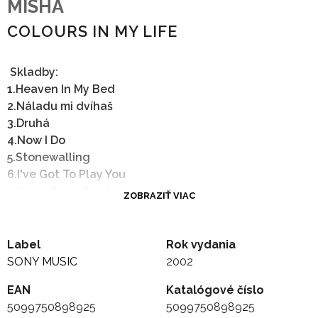
MISHA
COLOURS IN MY LIFE
Skladby:
1.Heaven In My Bed
2.Náladu mi dvíhaš
3.Druhá
4.Now I Do
5.Stonewalling
6.I've Got To Play You
7.When They Tell Me...
ZOBRAZIŤ VIAC
8.Wish
9.You Alleviate My Pain
10.Words
Label
Rok vydania
11.Colors In My Life
SONY MUSIC
2002
12.Naozajstné, dobré
EAN
Katalógové číslo
13.So Much Trouble
5099750898925
5099750898925
14.One More Track