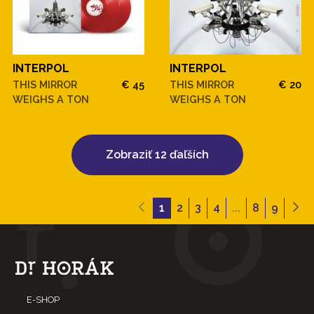
INTERPOL
INTERPOL
THIS MIRROR
€ 45
THIS MIRROR
€ 20
WEIGHS A TON
WEIGHS A TON
Zobraziť 12 ďaľších
1
2
3
4
...
8
9
E-SHOP