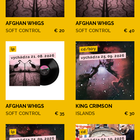
AFGHAN WHIGS
AFGHAN WHIGS
SOFT CONTROL
€ 20
SOFT CONTROL
€ 40
cd/blry
lp
vychádza 21. 08. 2026
vychádza 25. 09. 2026
AFGHAN WHIGS
KING CRIMSON
SOFT CONTROL
€ 35
ISLANDS
€ 30
cd
lp
vychádza 25. 09. 2026
vychádza 02. 10. 2026