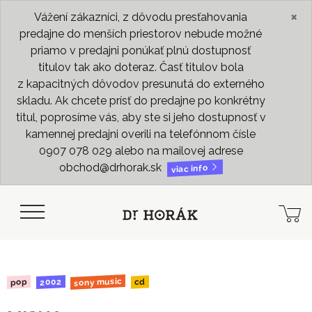
×
Vážení zákazníci, z dôvodu presťahovania
predajne do menších priestorov nebude možné
priamo v predajni ponúkať plnú dostupnosť
titulov tak ako doteraz. Časť titulov bola
z kapacitných dôvodov presunutá do externého
skladu. Ak chcete prísť do predajne po konkrétny
titul, poprosíme vás, aby ste si jeho dostupnosť v
kamennej predajni overili na telefónnom čísle
0907 078 029 alebo na mailovej adrese
obchod@drhorak.sk
viac info
sony music
2002
pop
cd