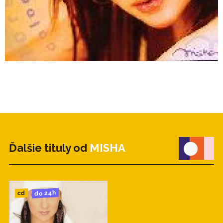
Ďalšie tituly od
MISHA
do 24h
cd