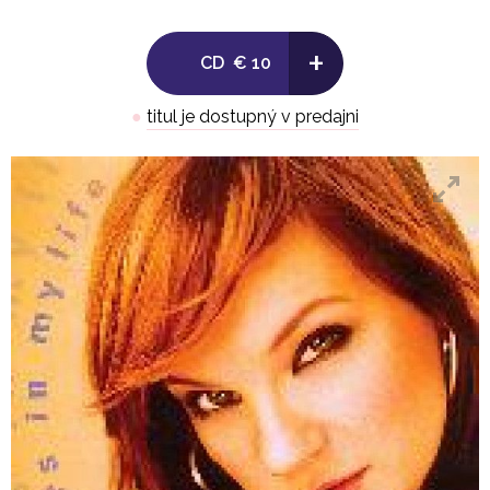
15.(This Is)Crazy - bonus track
+
CD
€ 10
●
titul je dostupný v predajni