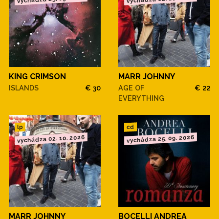
KING CRIMSON
MARR JOHNNY
ISLANDS
€ 30
AGE OF
€ 22
EVERYTHING
cd
lp
vychádza 02. 10. 2026
vychádza 25. 09. 2026
MARR JOHNNY
BOCELLI ANDREA