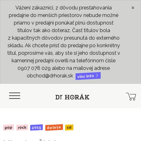
×
Vážení zákazníci, z dôvodu presťahovania
predajne do menších priestorov nebude možné
priamo v predajni ponúkať plnú dostupnosť
titulov tak ako doteraz. Časť titulov bola
z kapacitných dôvodov presunutá do externého
skladu. Ak chcete prísť do predajne po konkrétny
titul, poprosíme vás, aby ste si jeho dostupnosť v
kamennej predajni overili na telefónnom čísle
0907 078 029 alebo na mailovej adrese
obchod@drhorak.sk
viac info
delete
2015
rock
pop
cd