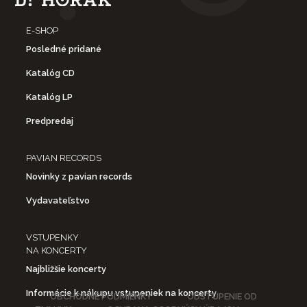
E-SHOP
Posledné pridané
Katalóg CD
Katalóg LP
Predpredaj
PAVIAN RECORDS
Novinky z pavian records
Vydavateľstvo
VSTUPENKY
NA KONCERTY
Najbližšie koncerty
Informácie k nákupu vstupeniek na koncerty
OBCHODNÉ PODMIENKY
ODSTÚPENIE OD