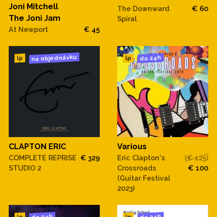
Joni Mitchell
The Downward
€ 60
The Joni Jam
Spiral
At Newport
€ 45
na objednávku
do 24h
lp
lp
CLAPTON ERIC
Various
COMPLETE REPRISE
€ 329
Eric Clapton's
(€ 125)
STUDIO 2
Crossroads
€ 100
(Guitar Festival
2023)
do 24h
do 24h
lp
lp