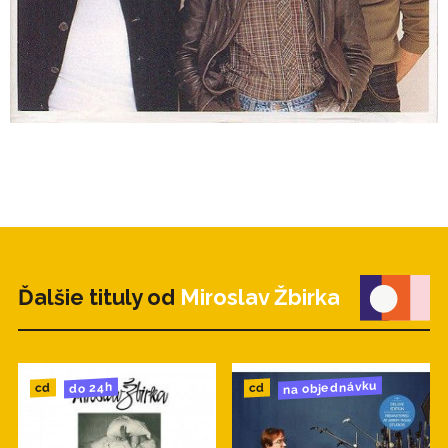
Ďalšie tituly od
Miroslav Žbirka
na objednávku
do 24h
cd
cd