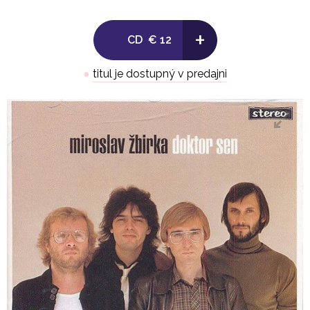
+
CD
€ 12
●
titul je dostupný v predajni