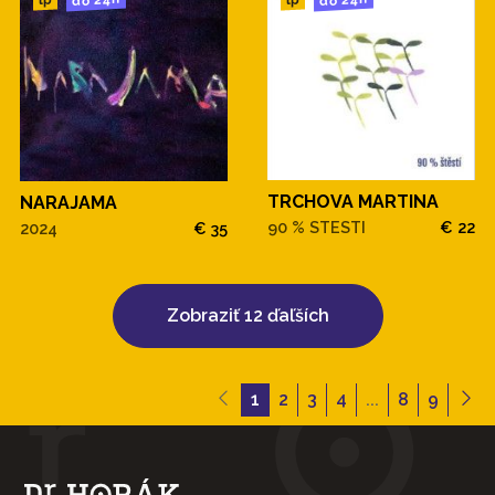
TRCHOVA MARTINA
NARAJAMA
90 % STESTI
€ 22
2024
€ 35
Zobraziť 12 ďaľších
1
2
3
4
...
8
9