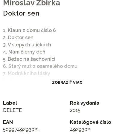
Miroslav Žbirka
Doktor sen
1. Klaun z domu číslo 6
2. Doktor sen
3. V slepých uličkách
4. Mám čierny deň
5. Bežec na šachovnici
6. Starý muž z osamelého domu
7. Modrá kniha lásky
8. Ako obrázok
ZOBRAZIŤ VIAC
9. Zázračný dáždnik
10. Aréna
11. Sedem divov tvojich líc
Label
Rok vydania
12. Balada o poľných vtákoch
DELETE
2015
EAN
Katalógové číslo
5099749293021
4929302