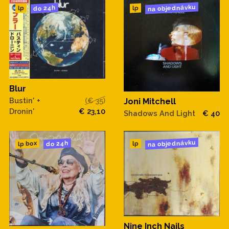
na objednávku
do 24h
lp
lp
Blur
Bustin' +
(€ 35)
Joni Mitchell
Dronin'
€ 23,10
Shadows And Light
€ 40
na objednávku
do 24h
lp box
lp
Nine Inch Nails