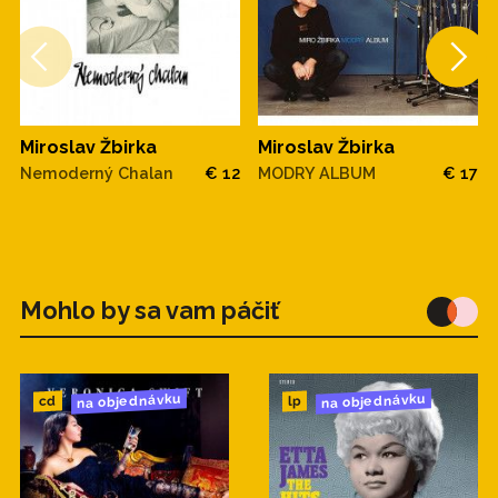
Miroslav Žbirka
Miroslav Žbirka
Nemoderný Chalan
€ 12
MODRY ALBUM
€ 17
Mohlo by sa vam páčiť
na objednávku
na objednávku
cd
lp