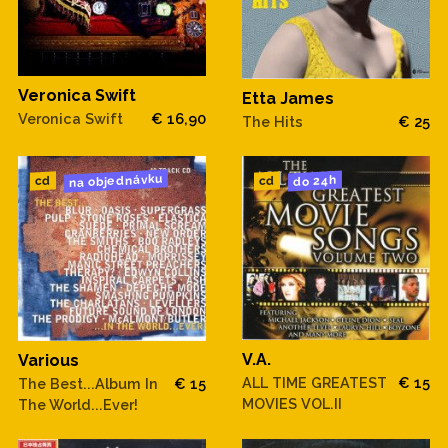
Veronica Swift
Etta James
Veronica Swift
€ 16,90
The Hits
€ 25
na objednávku
do 24h
cd
cd
V.A.
Various
ALL TIME GREATEST
€ 15
The Best...Album In
€ 15
MOVIES VOL.II
The World...Ever!