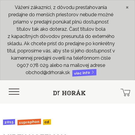
×
Vážení zákazníci, z dôvodu presťahovania
predajne do menších priestorov nebude možné
priamo v predajni ponúkať plnú dostupnosť
titulov tak ako doteraz. Časť titulov bola
z kapacitných dôvodov presunutá do externého
skladu. Ak chcete prísť do predajne po konkrétny
titul, poprosíme vás, aby ste si jeho dostupnosť v
kamennej predajni overili na telefónnom čísle
0907 078 029 alebo na mailovej adrese
obchod@drhorak.sk
viac info
supraphon
2015
cd