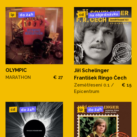
na objednávku
do 24h
cd
lp
OLYMPIC
Jiří Schelinger
MARATHON
€ 27
František Ringo Čech
Zemětřesení 0.1 /
€ 15
Epicentrum
do 24h
do 24h
cd
lp