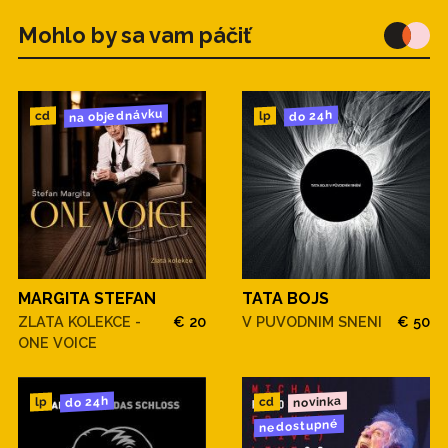
Mohlo by sa vam páčiť
na objednávku
do 24h
cd
lp
MARGITA STEFAN
TATA BOJS
ZLATA KOLEKCE -
€ 20
V PUVODNIM SNENI
€ 50
ONE VOICE
novinka
do 24h
cd
lp
nedostupné