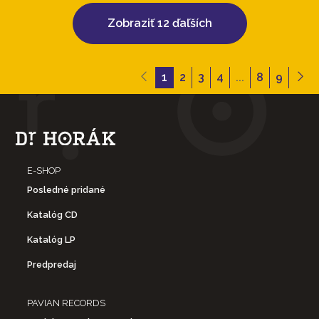
Zobraziť 12 ďaľších
1
2
3
4
...
8
9
E-SHOP
Posledné pridané
Katalóg CD
Katalóg LP
Predpredaj
PAVIAN RECORDS