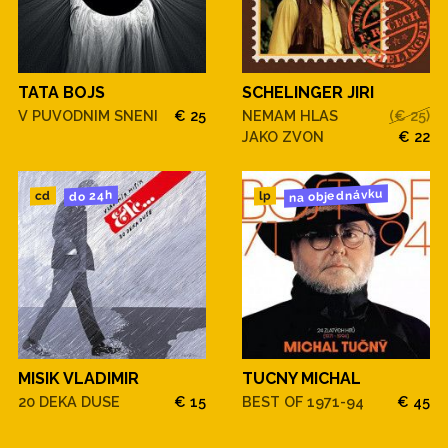
TATA BOJS
SCHELINGER JIRI
V PUVODNIM SNENI
€ 25
NEMAM HLAS
(€ 25)
JAKO ZVON
€ 22
na objednávku
do 24h
cd
lp
MISIK VLADIMIR
TUCNY MICHAL
20 DEKA DUSE
€ 15
BEST OF 1971-94
€ 45