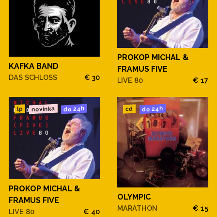
PROKOP MICHAL &
KAFKA BAND
FRAMUS FIVE
DAS SCHLOSS
€ 30
LIVE 80
€ 17
novinka
do 24h
do 24h
cd
lp
PROKOP MICHAL &
OLYMPIC
FRAMUS FIVE
MARATHON
€ 15
LIVE 80
€ 40