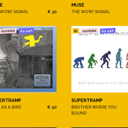
E
MUSE
 WOW! SIGNAL
€ 30
THE WOW! SIGNAL
novinka
novinka
do 24h
do 24h
lp
ERTRAMP
SUPERTRAMP
 AS A BIRD
€ 50
BROTHER WHERE YOU
BOUND