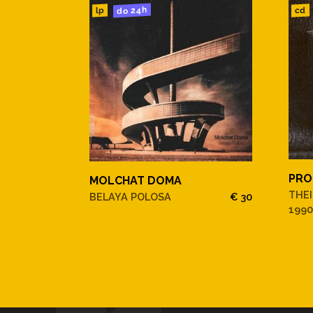
do 24h
cd
lp
PRO
MOLCHAT DOMA
THEI
BELAYA POLOSA
€ 30
1990