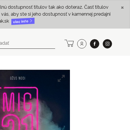
×
ú dostupnosť titulov tak ako doteraz. Časť titulov
vás, aby ste si jeho dostupnosť v kamennej predajni
ak.sk
viac info