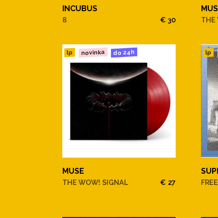
INCUBUS
MUS
8
€ 30
THE
novinka
do 24h
lp
lp
MUSE
SUP
THE WOW! SIGNAL
€ 27
FREE