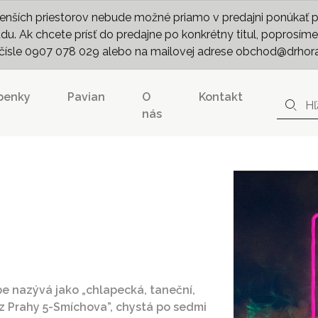
nších priestorov nebude možné priamo v predajni ponúkať pln
. Ak chcete prísť do predajne po konkrétny titul, poprosíme 
m čísle 0907 078 029 alebo na mailovej adrese obchod@drhor
penky
Pavian
O
Kontakt
nás
be nazývá jako „chlapecká, taneční,
 z Prahy 5-Smíchova”, chystá po sedmi