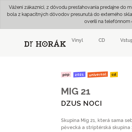
Vážení zákazníci, z dôvodu presťahovania predajne do me
bola z kapacitných dôvodov presunutá do externého skladu
overili na telefónno
Vinyl
CD
Vstu
universal
2021
pop
cd
MIG 21
DZUS NOCI
Skupina Mig 21, která sama se
pěvecká a striptérská skupina