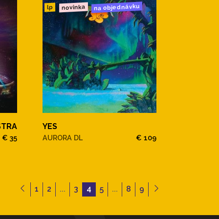
na objednávku
novinka
lp
STRA
YES
€ 35
AURORA DL
€ 109
1
2
...
3
4
5
...
8
9