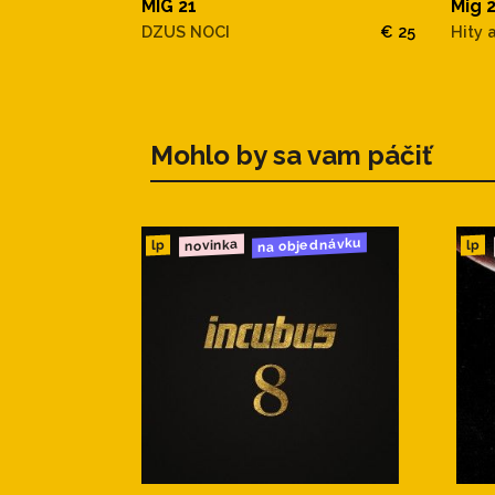
MIG 21
Mig 
DZUS NOCI
€ 25
Hity a
Mohlo by sa vam páčiť
na objednávku
novinka
lp
lp