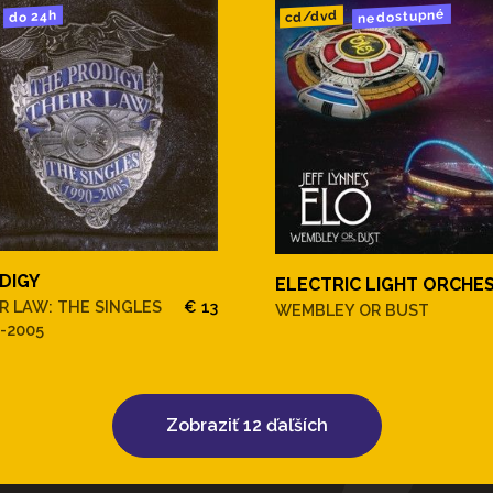
nedostupné
cd/dvd
do 24h
DIGY
ELECTRIC LIGHT ORCHE
R LAW: THE SINGLES
€ 13
WEMBLEY OR BUST
-2005
Zobraziť 12 ďaľších