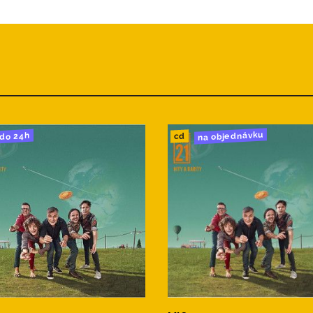
na objednávku
do 24h
cd