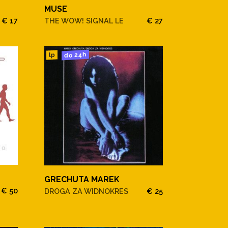
MUSE
€ 17
THE WOW! SIGNAL LE
€ 27
do 24h
lp
GRECHUTA MAREK
€ 50
DROGA ZA WIDNOKRES
€ 25