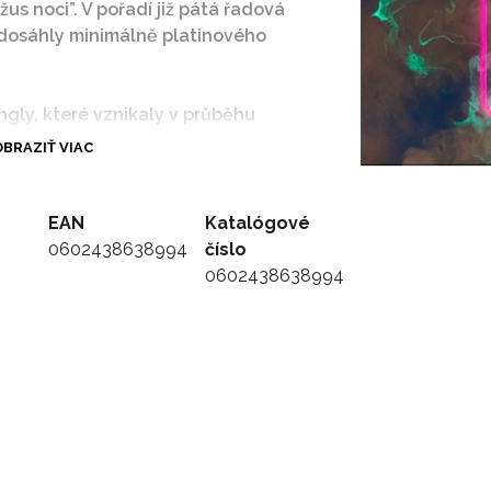
us noci”. V pořadí již pátá řadová
 dosáhly minimálně platinového
ngly, které vznikaly v průběhu
hraje na svých koncertech, a tak písně
BRAZIŤ VIAC
„Hurá”, „Hyjé!”, „Hej kámo” nebo
 znají v klipové či streamingové
EAN
Katalógové
0602438638994
číslo
0602438638994
& Martha Issová
t & Radek Škarohlíd