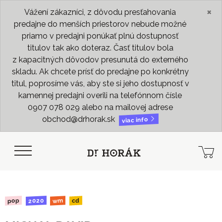
×
Vážení zákazníci, z dôvodu presťahovania
predajne do menších priestorov nebude možné
priamo v predajni ponúkať plnú dostupnosť
titulov tak ako doteraz. Časť titulov bola
z kapacitných dôvodov presunutá do externého
skladu. Ak chcete prísť do predajne po konkrétny
titul, poprosíme vás, aby ste si jeho dostupnosť v
kamennej predajni overili na telefónnom čísle
0907 078 029 alebo na mailovej adrese
obchod@drhorak.sk
viac info
2020
pop
wm
cd