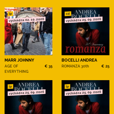
cd
lp
vychádza 02. 10. 2026
vychádza 25. 09. 2026
MARR JOHNNY
BOCELLI ANDREA
AGE OF
€ 35
ROMANZA 30th
€ 25
EVERYTHING
lp
lp
vychádza 25. 09. 2026
vychádza 25. 09. 2026