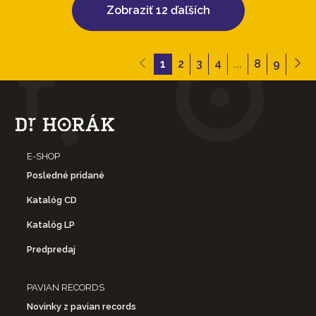
Zobraziť 12 ďaľších
1
2
3
4
...
8
9
E-SHOP
Posledné pridané
Katalóg CD
Katalóg LP
Predpredaj
PAVIAN RECORDS
Novinky z pavian records