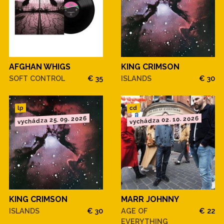
AFGHAN WHIGS
KING CRIMSON
SOFT CONTROL
€ 35
ISLANDS
€ 30
cd
lp
vychádza 25. 09. 2026
vychádza 02. 10. 2026
KING CRIMSON
MARR JOHNNY
ISLANDS
€ 30
AGE OF
€ 22
EVERYTHING