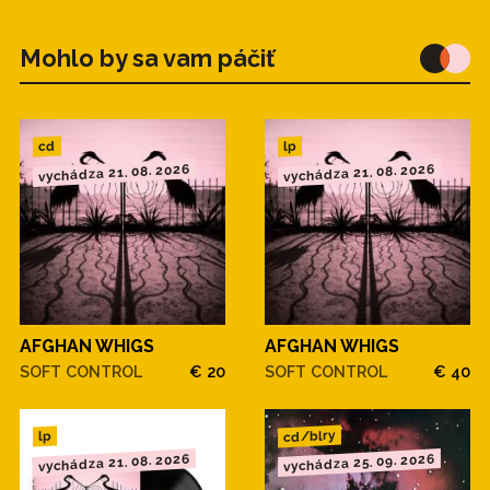
Mohlo by sa vam páčiť
cd
lp
vychádza 21. 08. 2026
vychádza 21. 08. 2026
AFGHAN WHIGS
AFGHAN WHIGS
SOFT CONTROL
€ 20
SOFT CONTROL
€ 40
cd/blry
lp
vychádza 21. 08. 2026
vychádza 25. 09. 2026