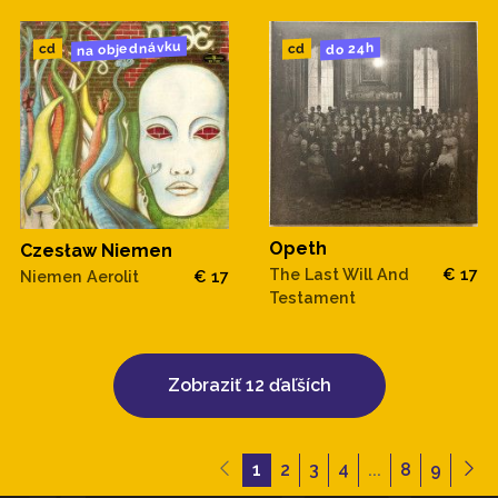
na objednávku
do 24h
cd
cd
Opeth
Czesław Niemen
The Last Will And
€ 17
Niemen Aerolit
€ 17
Testament
Zobraziť 12 ďaľších
1
2
3
4
...
8
9