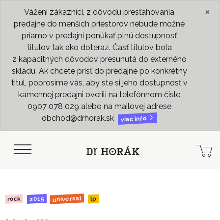
×
Vážení zákazníci, z dôvodu presťahovania
predajne do menších priestorov nebude možné
priamo v predajni ponúkať plnú dostupnosť
titulov tak ako doteraz. Časť titulov bola
z kapacitných dôvodov presunutá do externého
skladu. Ak chcete prísť do predajne po konkrétny
titul, poprosíme vás, aby ste si jeho dostupnosť v
kamennej predajni overili na telefónnom čísle
0907 078 029 alebo na mailovej adrese
obchod@drhorak.sk
viac info
universal
2015
rock
lp