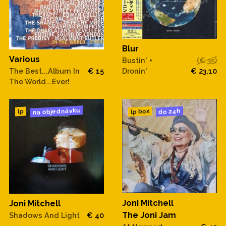
Blur
Various
Bustin' +
(€ 35)
Dronin'
€ 23,10
The Best...Album In
€ 15
The World...Ever!
na objednávku
do 24h
lp box
lp
Joni Mitchell
Joni Mitchell
The Joni Jam
Shadows And Light
€ 40