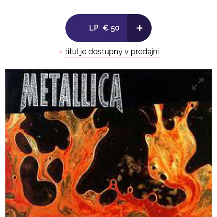
Side B:
+
LP
€ 50
1. King Nothing 5:30
●
titul je dostupný v predajni
2. Hero Of The Day 4:22
3. Bleeding Me 8:19
-
LP 2
Side A:
1. Cure 4:55
2. Poor Twisted Me 4:01