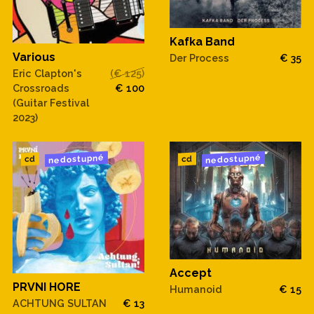
Kafka Band
Various
Der Process
€ 35
Eric Clapton's
(€ 125)
Crossroads
€ 100
(Guitar Festival
2023)
nedostupné
nedostupné
cd
cd
Accept
PRVNI HORE
Humanoid
€ 15
ACHTUNG SULTAN
€ 13