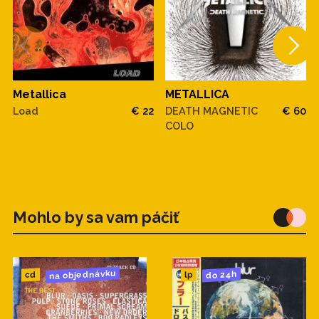
Metallica
METALLICA
Load
€ 22
DEATH MAGNETIC
€ 60
COLO
Mohlo by sa vam páčiť
na objednávku
do 24h
cd
lp