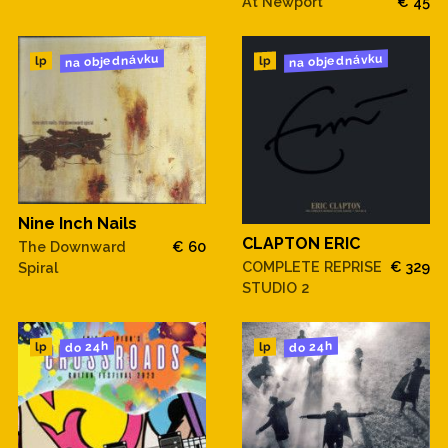
At Newport
€ 45
na objednávku
na objednávku
lp
lp
Nine Inch Nails
CLAPTON ERIC
The Downward
€ 60
COMPLETE REPRISE
€ 329
Spiral
STUDIO 2
do 24h
do 24h
lp
lp