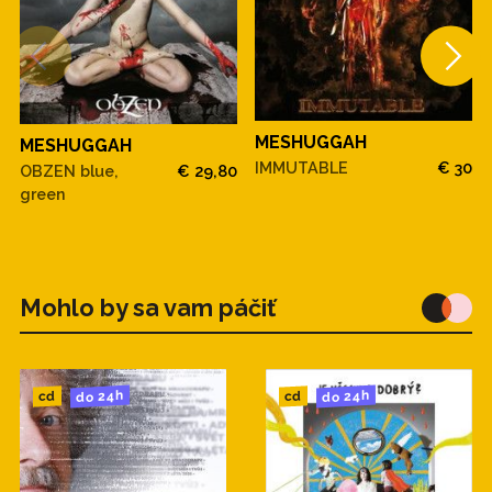
MESHUGGAH
MESHUGGAH
IMMUTABLE
€ 30
OBZEN blue,
€ 29,80
green
Mohlo by sa vam páčiť
do 24h
do 24h
cd
cd