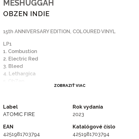
MESHUGGAH
OBZEN INDIE
15th ANNIVERSARY EDITION, COLOURED VINYL
LP1
1. Combustion
2. Electric Red
3. Bleed
4. Lethargica
5. ObZen
ZOBRAZIŤ VIAC
6. This Spiteful Snake
LP2
1. Pineal Gland Optics
Label
Rok vydania
2. Pravus
ATOMIC FIRE
2023
3. Dancers To A Discordant System
EAN
Katalógové číslo
4251981703794
4251981703794