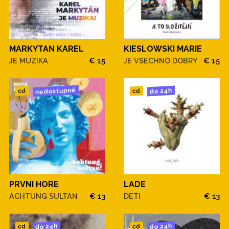
MARKYTAN KAREL
KIESLOWSKI MARIE
JE MUZIKA
€ 15
JE VSECHNO DOBRY
€ 15
nedostupné
do 24h
cd
cd
PRVNI HORE
LADE
ACHTUNG SULTAN
€ 13
DETI
€ 13
do 24h
do 24h
cd
cd