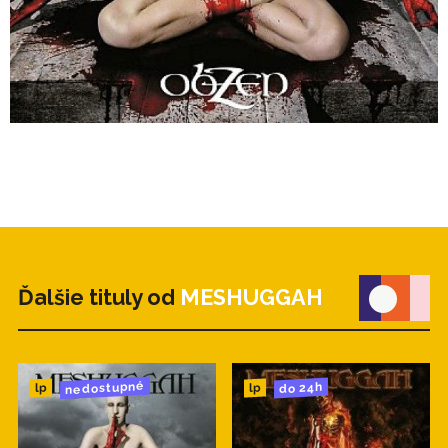
Ďalšie tituly od
MESHUGGAH
nedostupné
do 24h
lp
lp