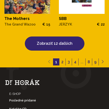
The Mothers
SBB
The Grand Wazoo
€ 15
JERZYK
€ 22
Zobraziť 12 ďaľších
1
2
3
4
...
8
9
E-SHOP
Posledné pridané
Katalóg CD