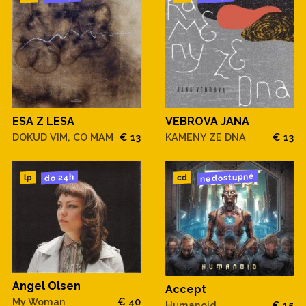
ESA Z LESA
VEBROVA JANA
DOKUD VIM, CO MAM
€ 13
KAMENY ZE DNA
€ 13
nedostupné
do 24h
cd
lp
Angel Olsen
Accept
My Woman
€ 40
Humanoid
€ 15