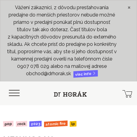
×
Vážení zákazníci, z dôvodu presťahovania
predajne do menších priestorov nebude možné
priamo v predajni ponúkať plnú dostupnosť
titulov tak ako doteraz. Časť titulov bola
z kapacitných dôvodov presunutá do externého
skladu. Ak chcete prísť do predajne po konkrétny
titul, poprosíme vás, aby ste si jeho dostupnosť v
kamennej predajni overili na telefónnom čísle
0907 078 029 alebo na mailovej adrese
obchod@drhorak.sk
viac info
atomic fire
2023
rock
pop
lp