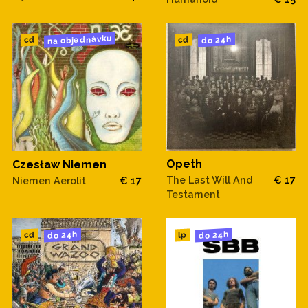
na objednávku
do 24h
cd
cd
Opeth
Czesław Niemen
The Last Will And
€ 17
Niemen Aerolit
€ 17
Testament
do 24h
do 24h
cd
lp