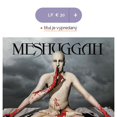
+
LP
€ 30
●
titul je vypredaný