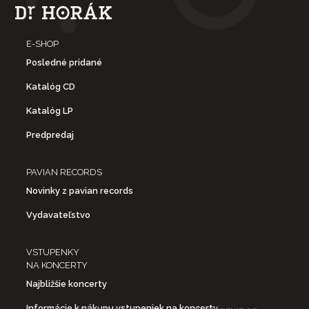
E-SHOP
Posledné pridané
Katalóg CD
Katalóg LP
Predpredaj
PAVIAN RECORDS
Novinky z pavian records
Vydavateľstvo
VSTUPENKY
NA KONCERTY
Najbližšie koncerty
Informácie k nákupu vstupeniek na koncerty