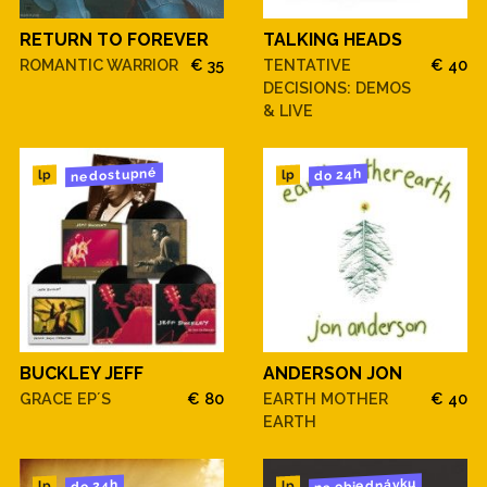
RETURN TO FOREVER
TALKING HEADS
ROMANTIC WARRIOR
€ 35
TENTATIVE
€ 40
DECISIONS: DEMOS
& LIVE
nedostupné
do 24h
lp
lp
BUCKLEY JEFF
ANDERSON JON
GRACE EP´S
€ 80
EARTH MOTHER
€ 40
EARTH
na objednávku
do 24h
lp
lp