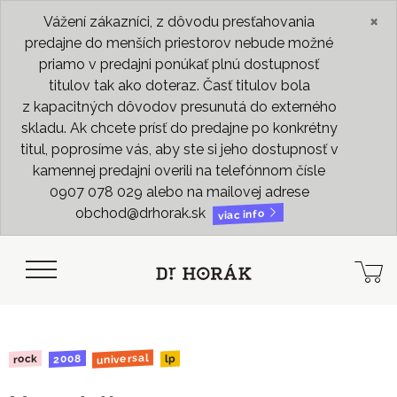
×
Vážení zákazníci, z dôvodu presťahovania
predajne do menších priestorov nebude možné
priamo v predajni ponúkať plnú dostupnosť
titulov tak ako doteraz. Časť titulov bola
z kapacitných dôvodov presunutá do externého
skladu. Ak chcete prísť do predajne po konkrétny
titul, poprosíme vás, aby ste si jeho dostupnosť v
kamennej predajni overili na telefónnom čísle
0907 078 029 alebo na mailovej adrese
obchod@drhorak.sk
viac info
universal
2008
rock
lp