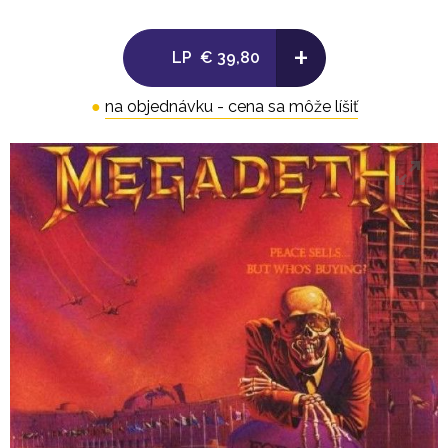
6. Bad Omen 4:03
+
LP
€ 39,80
7. I Ain't Superstitious 2:45
●
na objednávku - cena sa môže líšiť
8. My Last Words 4:55