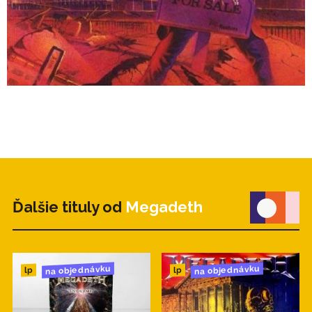
Ďalšie tituly od
Megadeth
na objednávku
na objednávku
lp
lp