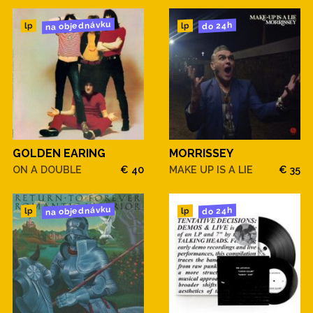
na objednávku
do 24h
lp
lp
GOLDEN EARING
MORRISSEY
ON A DOUBLE
€ 40
MAKE UP IS A LIE
€ 35
na objednávku
do 24h
lp
lp