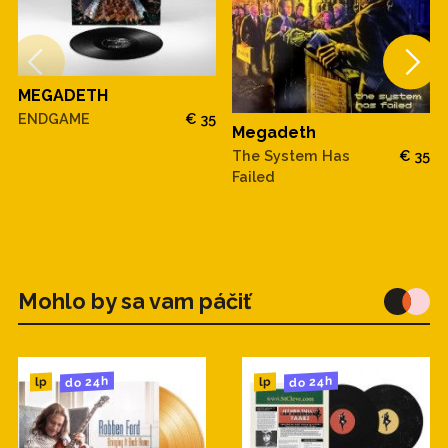
MEGADETH
ENDGAME
€ 35
Megadeth
The System Has
€ 35
Failed
Mohlo by sa vam páčiť
do 24h
do 24h
lp
lp