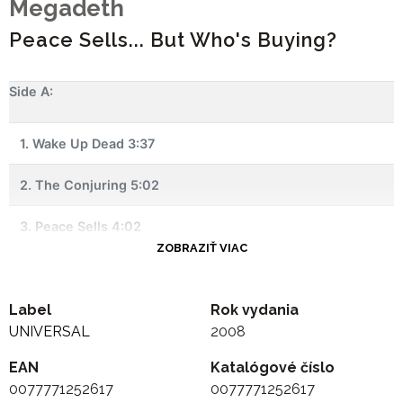
Megadeth
Peace Sells... But Who's Buying?
Side A:
1. Wake Up Dead 3:37
2. The Conjuring 5:02
3. Peace Sells 4:02
ZOBRAZIŤ VIAC
4. Devils Island 5:05
Label
.
Rok vydania
UNIVERSAL
2008
Side B:
EAN
Katalógové číslo
0077771252617
0077771252617
5. Good Mourning / Black Friday 6:39