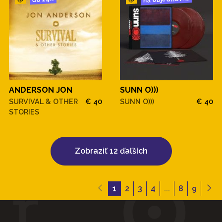
ANDERSON JON
SUNN O)))
SURVIVAL & OTHER
€ 40
SUNN O)))
€ 40
STORIES
Zobraziť 12 ďaľších
1
2
3
4
...
8
9