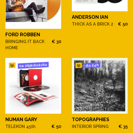
ANDERSON IAN
THICK AS A BRICK 2
€ 50
FORD ROBBEN
BRINGING IT BACK
€ 30
HOME
na objednávku
do 24h
lp
lp
NUMAN GARY
TOPOGRAPHIES
TELEKON 45th
€ 50
INTERIOR SPRING
€ 35