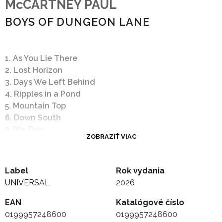
McCARTNEY PAUL
BOYS OF DUNGEON LANE
1. As You Lie There
2. Lost Horizon
3. Days We Left Behind
4. Ripples in a Pond
5. Mountain Top
6. Down South
7. We Two
ZOBRAZIŤ VIAC
8. Come Inside
9. Never Know
10. Home to Us
Label
Rok vydania
11. Life Can Be Hard
UNIVERSAL
2026
12. First Star of the Night
13. Sailsman Saint
EAN
Katalógové číslo
14. Momma Gets By
0199957248600
0199957248600