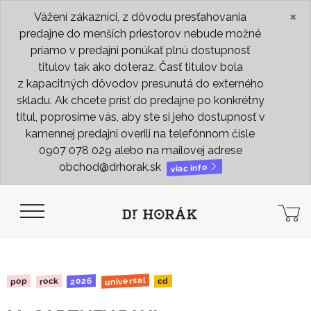
×
Vážení zákazníci, z dôvodu presťahovania
predajne do menších priestorov nebude možné
priamo v predajni ponúkať plnú dostupnosť
titulov tak ako doteraz. Časť titulov bola
z kapacitných dôvodov presunutá do externého
skladu. Ak chcete prísť do predajne po konkrétny
titul, poprosíme vás, aby ste si jeho dostupnosť v
kamennej predajni overili na telefónnom čísle
0907 078 029 alebo na mailovej adrese
obchod@drhorak.sk
viac info
universal
2026
rock
pop
cd