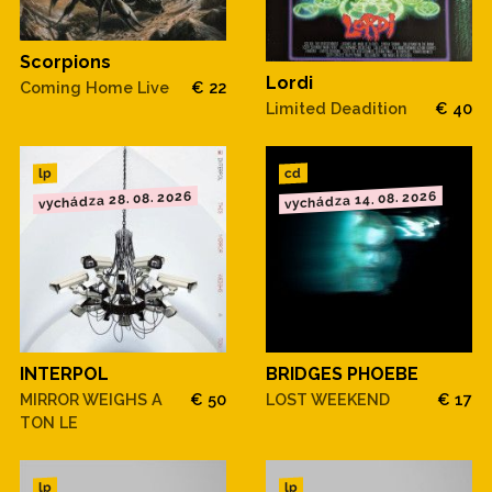
Scorpions
Lordi
Coming Home Live
€ 22
Limited Deadition
€ 40
cd
lp
vychádza 28. 08. 2026
vychádza 14. 08. 2026
INTERPOL
BRIDGES PHOEBE
MIRROR WEIGHS A
€ 50
LOST WEEKEND
€ 17
TON LE
lp
lp