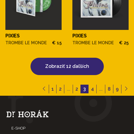
PIXIES
PIXIES
TROMBE LE MONDE
€ 15
TROMBE LE MONDE
€ 25
Zobraziť 12 ďaľších
1
2
...
2
3
4
...
8
9
E-SHOP