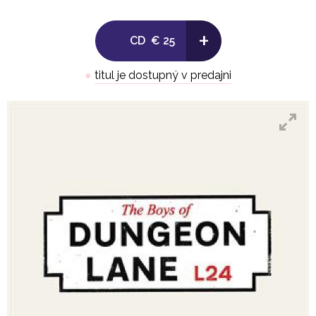
'The Boys of Dungeon Lane' is a collection of rare
+
and revealing glimpses into memories never before
CD
€ 25
shared, along with some newly inspired love songs,
from one of the most culturally significant figures of
●
titul je dostupný v predajni
our time. These extraordinary new songs find Paul
writing with rare openness about his childhood in
post-war Liverpool, the resilience of his parents,
and early adventures shared with George Harrison
and John Lennon long before the world had ever
heard of Beatlemania.