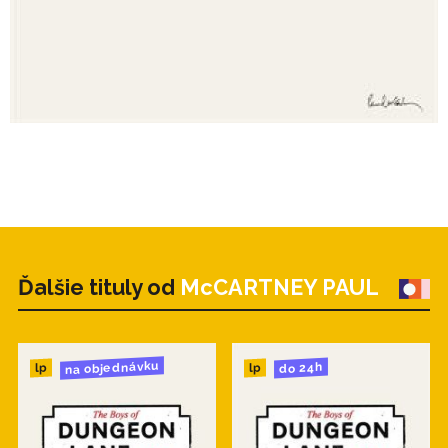
Ďalšie tituly od
McCARTNEY PAUL
na objednávku
do 24h
lp
lp