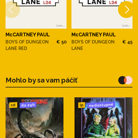
McCARTNEY PAUL
McCARTNEY PAUL
BOYS OF DUNGEON
€ 50
BOYS OF DUNGEON
€ 45
LANE RED
LANE
Mohlo by sa vam páčiť
nedostupné
do 24h
cd
lp