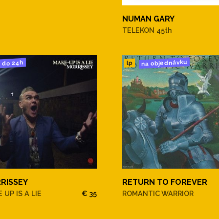
NUMAN GARY
TELEKON 45th
na objednávku
do 24h
lp
RISSEY
RETURN TO FOREVER
 UP IS A LIE
€ 35
ROMANTIC WARRIOR