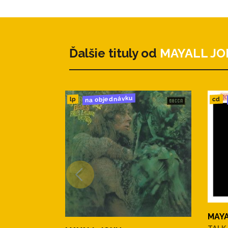
Ďalšie tituly od
MAYALL J
na objednávku
cd
lp
MAY