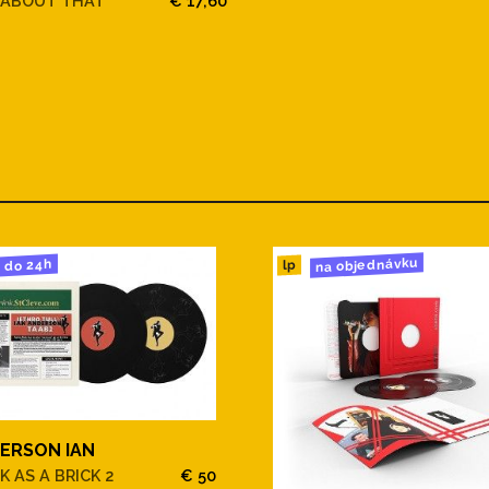
 ABOUT THAT
€ 17,60
na objednávku
do 24h
lp
ERSON IAN
K AS A BRICK 2
€ 50