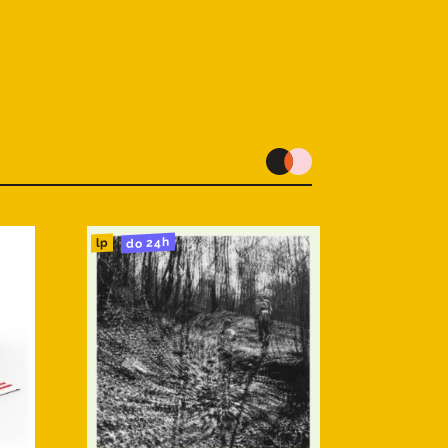
do 24h
lp