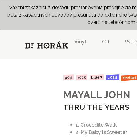
Vážení zákazníci, z dôvodu presťahovania predajne do me
bola z kapacitných dôvodov presunutá do externého skladu
overili na telefónno
Vinyl
CD
Vstu
endles
blues
2024
rock
pop
MAYALL JOHN
THRU THE YEARS
1. Crocodile Walk
2. My Baby is Sweeter