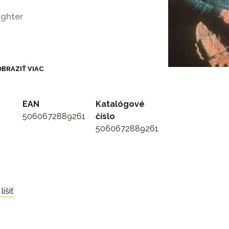
ughter
BRAZIŤ VIAC
ial
EAN
Katalógové
5060672889261
číslo
d
5060672889261
íšiť