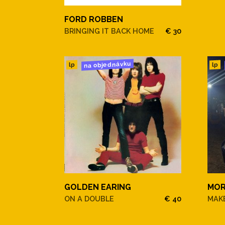
FORD ROBBEN
BRINGING IT BACK HOME
€ 30
na objednávku
lp
lp
GOLDEN EARING
MOR
ON A DOUBLE
€ 40
MAKE