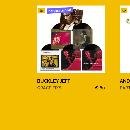
nedostupné
lp
lp
BUCKLEY JEFF
AND
GRACE EP´S
€ 80
EAR