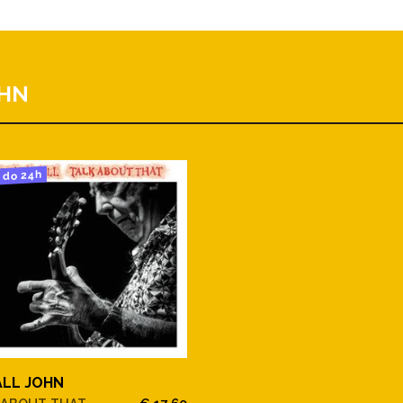
OHN
do 24h
ALL JOHN