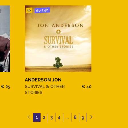
do 24h
lp
ANDERSON JON
€ 25
SURVIVAL & OTHER
€ 40
STORIES
1
2
3
4
...
8
9