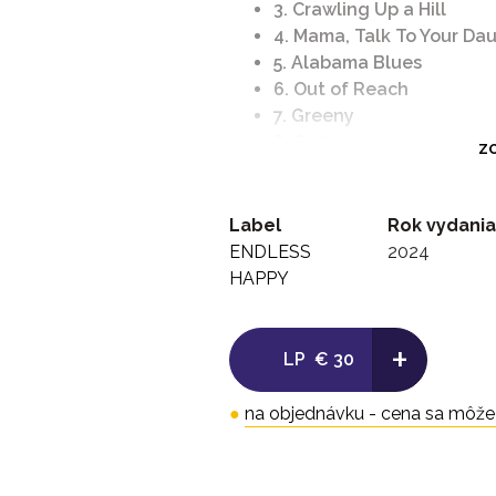
3. Crawling Up a Hill
4. Mama, Talk To Your Da
5. Alabama Blues
6. Out of Reach
7. Greeny
8. Curly
ZO
9. Missing You
10. Please Don't Tell
11. Your Funeral and My Tr
Label
Rok vydania
12. Suspicions (Part 1)
ENDLESS
2024
13. Knockers Step Forwar
HAPPY
14. Hide and Seek
+
LP
€ 30
●
na objednávku - cena sa môže l