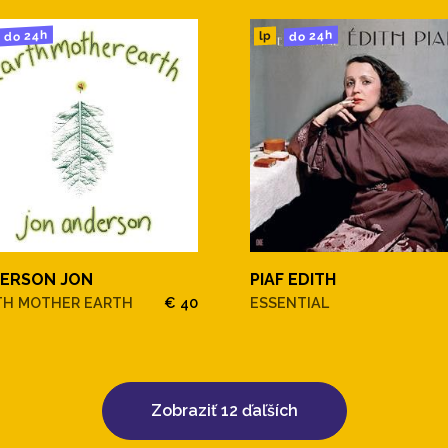
do 24h
do 24h
lp
ERSON JON
PIAF EDITH
TH MOTHER EARTH
€ 40
ESSENTIAL
Zobraziť 12 ďaľších