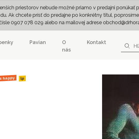
nších priestorov nebude možné priamo v predajni ponúkať pln
. Ak chcete prísť do predajne po konkrétny titul, poprosíme 
m čísle 0907 078 029 alebo na mailovej adrese obchod@drhor
penky
Pavian
O
Kontakt
nás
s happy
lp