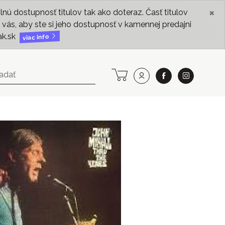
×
ú dostupnosť titulov tak ako doteraz. Časť titulov
vás, aby ste si jeho dostupnosť v kamennej predajni
ak.sk
viac info