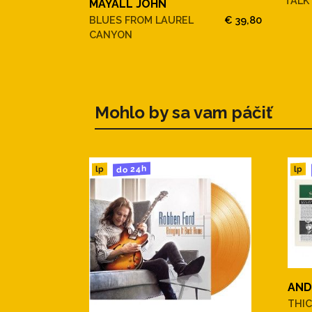
TALK
MAYALL JOHN
BLUES FROM LAUREL
€ 39,80
CANYON
Mohlo by sa vam páčiť
do 24h
lp
lp
AND
THIC