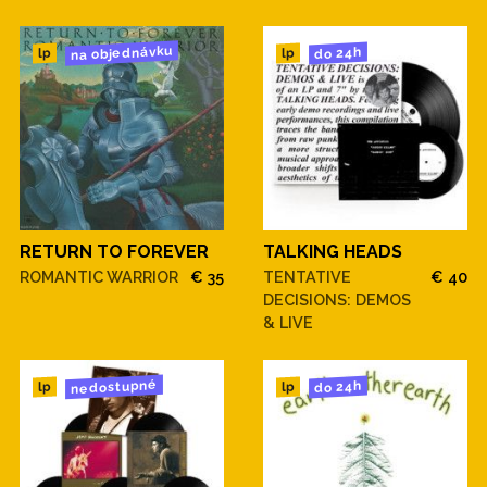
na objednávku
do 24h
lp
lp
RETURN TO FOREVER
TALKING HEADS
ROMANTIC WARRIOR
€ 35
TENTATIVE
€ 40
DECISIONS: DEMOS
& LIVE
nedostupné
do 24h
lp
lp