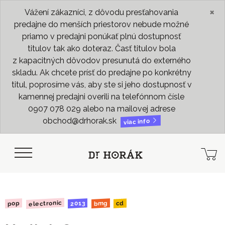
×
Vážení zákazníci, z dôvodu presťahovania
predajne do menších priestorov nebude možné
priamo v predajni ponúkať plnú dostupnosť
titulov tak ako doteraz. Časť titulov bola
z kapacitných dôvodov presunutá do externého
skladu. Ak chcete prísť do predajne po konkrétny
titul, poprosíme vás, aby ste si jeho dostupnosť v
kamennej predajni overili na telefónnom čísle
0907 078 029 alebo na mailovej adrese
obchod@drhorak.sk
viac info
electronic
2013
bmg
pop
cd