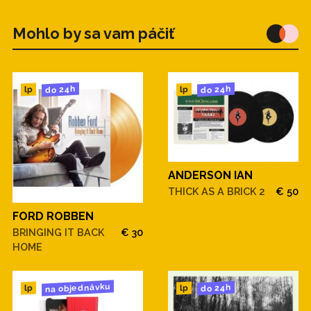
Mohlo by sa vam páčiť
do 24h
do 24h
lp
lp
ANDERSON IAN
THICK AS A BRICK 2
€ 50
FORD ROBBEN
BRINGING IT BACK
€ 30
HOME
na objednávku
do 24h
lp
lp