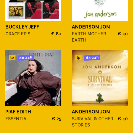
BUCKLEY JEFF
ANDERSON JON
GRACE EP´S
€ 80
EARTH MOTHER
€ 40
EARTH
do 24h
do 24h
lp
lp
PIAF EDITH
ANDERSON JON
ESSENTIAL
€ 25
SURVIVAL & OTHER
€ 40
STORIES