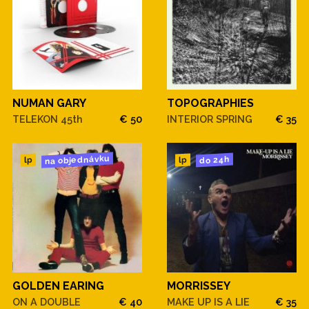
NUMAN GARY
TOPOGRAPHIES
TELEKON 45th
€ 50
INTERIOR SPRING
€ 35
na objednávku
do 24h
lp
lp
GOLDEN EARING
MORRISSEY
ON A DOUBLE
€ 40
MAKE UP IS A LIE
€ 35