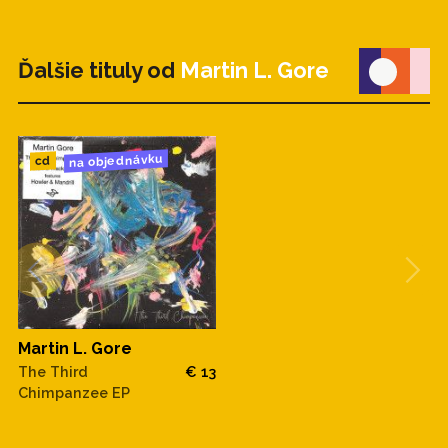
Ďalšie tituly od
Martin L. Gore
na objednávku
cd
Martin L. Gore
The Third
€ 13
Chimpanzee EP