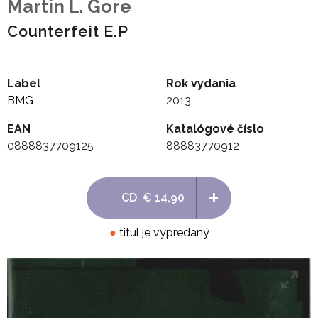
Martin L. Gore
Counterfeit E.P
Label
Rok vydania
BMG
2013
EAN
Katalógové číslo
0888837709125
88883770912
+
CD
€ 14,90
●
titul je vypredaný