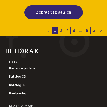
Zobraziť 12 ďaľších
1
2
3
4
...
8
9
E-SHOP
Posledné pridané
Katalóg CD
Katalóg LP
Predpredaj
PAVIAN RECORDS