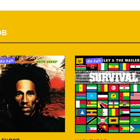
y
OB
do 24h
do 24h
lp