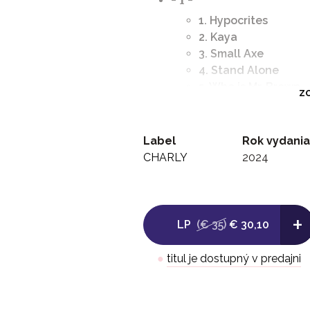
1. Hypocrites
2. Kaya
3. Small Axe
4. Stand Alone
5. Who is Mr. Brown
ZO
6. Duppy Conqueror
7. Soul Rebel
8. Sun is Shining
Label
Rok vydania
9. Corner Stone
CHARLY
2024
10. Mellow Mood
11. Rainbow Country
12. African Herbsma
+
13. Caution
LP
(€ 35)
€ 30,10
14. Lively Up Yoursel
15. Back Out
●
titul je dostupný v predajni
- 2 -
1. Modern Judas
2. Concrete Jungle