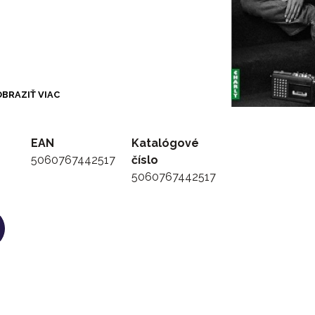
BRAZIŤ VIAC
EAN
Katalógové
5060767442517
číslo
5060767442517
n
f