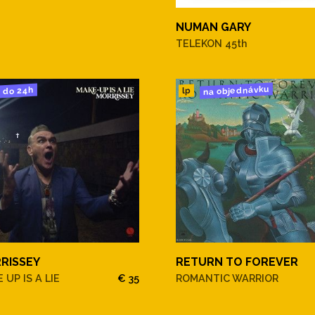
NUMAN GARY
TELEKON 45th
na objednávku
do 24h
lp
RISSEY
RETURN TO FOREVER
 UP IS A LIE
€ 35
ROMANTIC WARRIOR