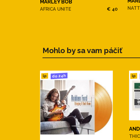
MAR
MARLEY BOB
NATT
AFRICA UNITE
€ 40
Mohlo by sa vam páčiť
do 24h
lp
lp
AND
THIC