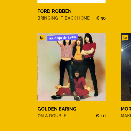
FORD ROBBEN
BRINGING IT BACK HOME
€ 30
na objednávku
lp
lp
GOLDEN EARING
MOR
ON A DOUBLE
€ 40
MAKE