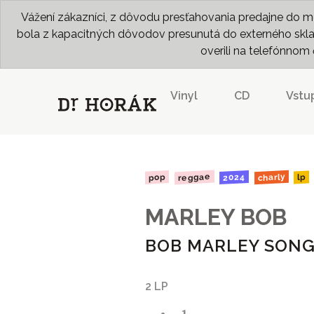
Vážení zákazníci, z dôvodu presťahovania predajne do me
bola z kapacitných dôvodov presunutá do externého skladu
overili na telefónno
Vinyl
CD
Vstu
reggae
charly
2024
pop
lp
MARLEY BOB
BOB MARLEY SON
2 LP
- 1 -