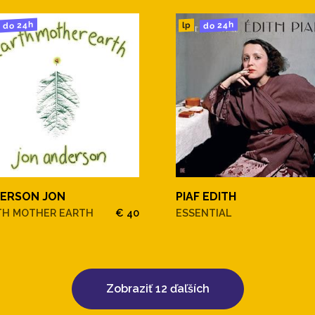
do 24h
do 24h
lp
ERSON JON
PIAF EDITH
TH MOTHER EARTH
€ 40
ESSENTIAL
Zobraziť 12 ďaľších