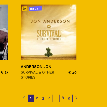
do 24h
lp
ANDERSON JON
€ 25
SURVIVAL & OTHER
€ 40
STORIES
1
2
3
4
...
8
9