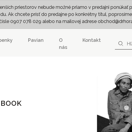
nších priestorov nebude možné priamo v predajni ponúkať pln
. Ak chcete prísť do predajne po konkrétny titul, poprosíme 
m čísle 0907 078 029 alebo na mailovej adrese obchod@drhor
penky
Pavian
O
Kontakt
nás
GBOOK