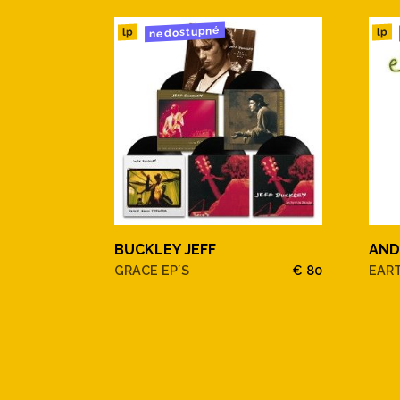
nedostupné
lp
lp
BUCKLEY JEFF
AND
GRACE EP´S
€ 80
EAR