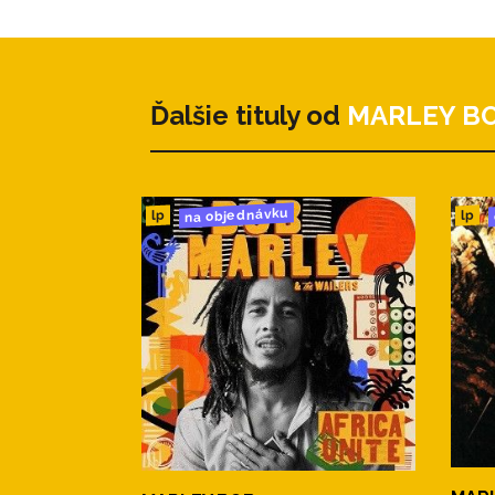
3. Get Up, Stand Up
4. No Woman, No Cr
5. I'm Still Waiting
6. Cherry Wood
Ďalšie tituly od
MARLEY B
7. King of Kings
8. Natural Mystic
9. I Shot the Sheriff
10. Stir It Up
na objednávku
lp
lp
11. Fire Fire
12. Waiting In Vain
13. Simmer Down
14. Nice Tme