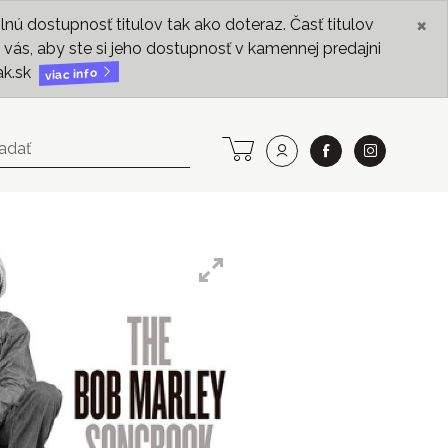
×
ú dostupnosť titulov tak ako doteraz. Časť titulov
vás, aby ste si jeho dostupnosť v kamennej predajni
ak.sk
viac info