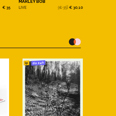
MARLEY BOB
MARLEY BO
€ 35
LIVE
(€ 35)
€ 30,10
RASTAMAN V
do 24h
lp