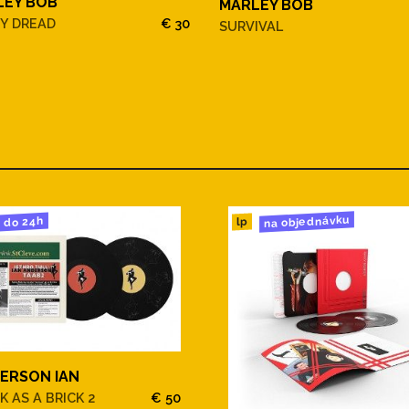
LEY BOB
MARLEY BOB
Y DREAD
€ 30
SURVIVAL
na objednávku
do 24h
lp
ERSON IAN
K AS A BRICK 2
€ 50