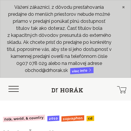
×
Vážení zákazníci, z dôvodu presťahovania
predajne do menších priestorov nebude možné
priamo v predajni ponúkať plnú dostupnosť
titulov tak ako doteraz. Časť titulov bola
z kapacitných dôvodov presunutá do externého
skladu. Ak chcete prísť do predajne po konkrétny
titul, poprosíme vás, aby ste si jeho dostupnosť v
kamennej predajni overili na telefónnom čísle
0907 078 029 alebo na mailovej adrese
obchod@drhorak.sk
viac info
folk, world, & country
supraphon
2010
cd