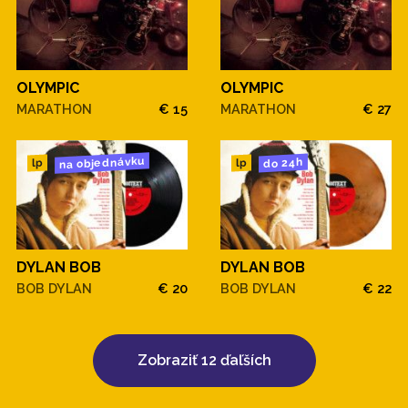
OLYMPIC
OLYMPIC
MARATHON
€ 15
MARATHON
€ 27
na objednávku
do 24h
lp
lp
DYLAN BOB
DYLAN BOB
BOB DYLAN
€ 20
BOB DYLAN
€ 22
Zobraziť 12 ďaľších