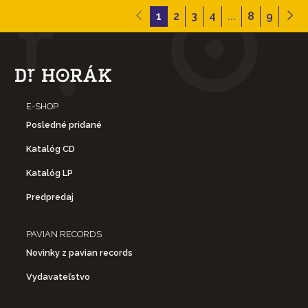
1
2
3
4
...
8
9
E-SHOP
Posledné pridané
Katalóg CD
Katalóg LP
Predpredaj
PAVIAN RECORDS
Novinky z pavian records
Vydavateľstvo