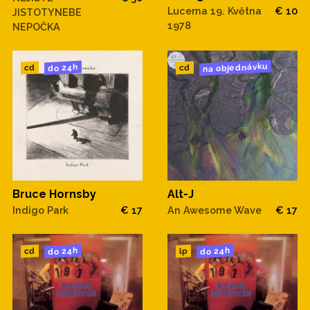
Lucerna 19. Května
€ 10
JISTOTYNEBE
1978
NEPOČKA
na objednávku
do 24h
cd
cd
Bruce Hornsby
Alt-J
Indigo Park
€ 17
An Awesome Wave
€ 17
do 24h
do 24h
cd
lp