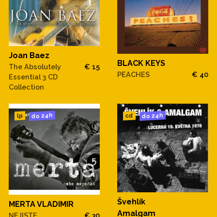
Joan Baez
BLACK KEYS
The Absolutely
€ 15
PEACHES
€ 40
Essential 3 CD
Collection
do 24h
do 24h
cd
lp
Švehlík
MERTA VLADIMIR
Amalgam
NEJISTE
€ 30