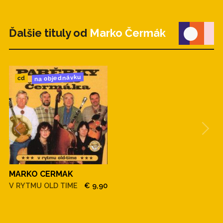
Ďalšie tituly od
Marko Čermák
na objednávku
cd
MARKO CERMAK
V RYTMU OLD TIME
€ 9,90