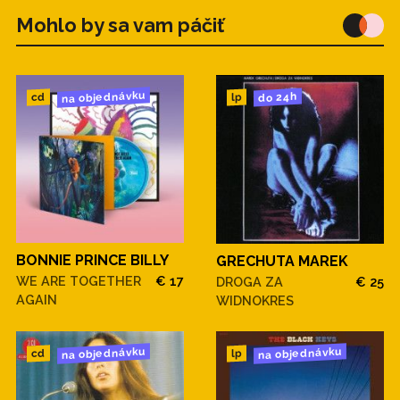
Mohlo by sa vam páčiť
na objednávku
do 24h
cd
lp
BONNIE PRINCE BILLY
GRECHUTA MAREK
WE ARE TOGETHER
€ 17
DROGA ZA
€ 25
AGAIN
WIDNOKRES
na objednávku
na objednávku
cd
lp