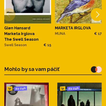
MARKETA IRGLOVA
Glen Hansard
MUNA
€ 17
Marketa Irglova
The Swell Season
Swell Season
€ 15
Mohlo by sa vam páčiť
do 24h
do 24h
lp
lp