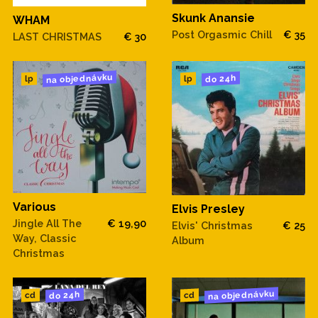
Skunk Anansie
WHAM
Post Orgasmic Chill
€ 35
LAST CHRISTMAS
€ 30
na objednávku
do 24h
lp
lp
Various
Elvis Presley
Jingle All The
€ 19,90
Elvis' Christmas
€ 25
Way, Classic
Album
Christmas
na objednávku
do 24h
cd
cd