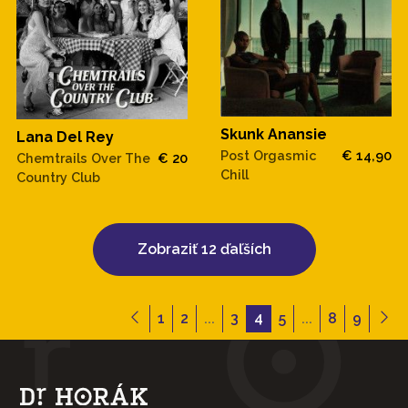
Skunk Anansie
Lana Del Rey
Post Orgasmic
€ 14,90
Chemtrails Over The
€ 20
Chill
Country Club
Zobraziť 12 ďaľších
1
2
...
3
4
5
...
8
9