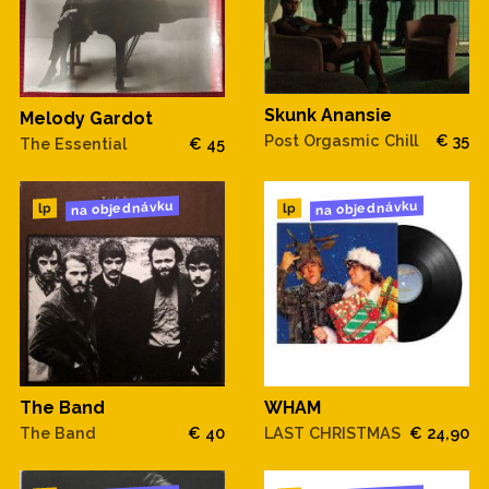
Skunk Anansie
Melody Gardot
Post Orgasmic Chill
€ 35
The Essential
€ 45
na objednávku
na objednávku
lp
lp
The Band
WHAM
The Band
€ 40
LAST CHRISTMAS
€ 24,90