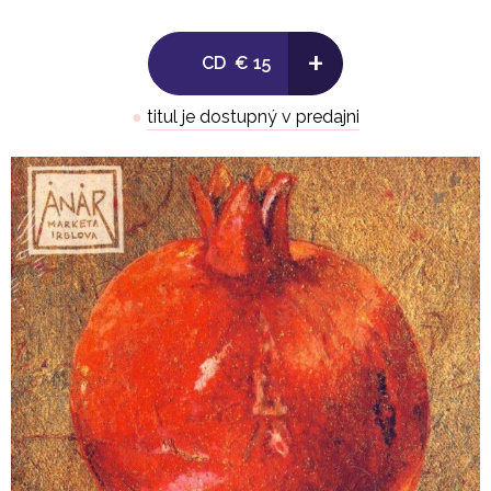
Longberg-Holm (violoncello).
CD se natáčelo v Chicagu a obsahuje – s výjimkou
+
CD
€ 15
jedné perské písně – autorské skladby Markéty
Irglové. Ta sice původně skládala společně s
●
titul je dostupný v predajni
Glenem Hansardem, avšak po skončení posledního
společného turné se rozhodla zkusit psát písně
sama. Říká: „Věděla jsem, že až dojedeme turné,
budu mít před sebou volný čas. Byla jsem postavena
přes možnost jít třeba na vysokou školu nebo
pokračovat v hudbě sama za sebe. Nechtěla jsem,
aby hudba v mém životě byla podmíněna
rozhodnutím někoho jiného. A tak jsem si řekla, že to
zkusím. Domluvila jsem si pár dní ve studiu na
nahrávání a v momentě, kdy jsem o tom začala
takhle přemýšlet, začaly mi ty písničky samy chodit.
Během roku od svého přesunu do New Yorku jsem
napsala všech 11 písní, které jsou na mé první
desce.“
Písně z alba Anar představila Markéta Irglová živě