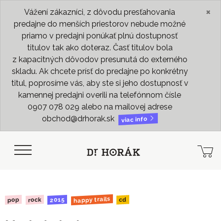
×
Vážení zákazníci, z dôvodu presťahovania
predajne do menších priestorov nebude možné
priamo v predajni ponúkať plnú dostupnosť
titulov tak ako doteraz. Časť titulov bola
z kapacitných dôvodov presunutá do externého
skladu. Ak chcete prísť do predajne po konkrétny
titul, poprosíme vás, aby ste si jeho dostupnosť v
kamennej predajni overili na telefónnom čísle
0907 078 029 alebo na mailovej adrese
obchod@drhorak.sk
viac info
happy trails
2015
rock
pop
cd