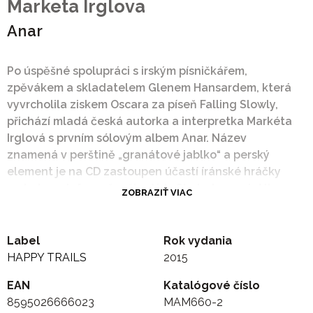
Marketa Irglova
Anar
Po úspěšné spolupráci s irským písničkářem,
zpěvákem a skladatelem Glenem Hansardem, která
vyvrcholila ziskem Oscara za píseň Falling Slowly,
přichází mladá česká autorka a interpretka Markéta
Irglová s prvním sólovým albem Anar. Název
znamená v perštině „granátové jablko“ a perský
element je na CD zastoupen účastí íránské hráčky
na buben daf a zpěvačky Aidy Shahghasemi. Album
ZOBRAZIŤ VIAC
spolu s Irglovou spoluprodukoval její manžel Tim
Iseler, který v doprovodné kapele hraje na
baskytaru a elektrickou kytaru. Na kytaru na albu
Label
Rok vydania
hraje také Rob Bochnik, známý ze skupin The
HAPPY TRAILS
2015
Frames a The Swell Season, dále účinkují například
EAN
Katalógové číslo
Jake Clemons (saxofon), Jaimie Branch (trubka), Jeb
8595026666023
MAM660-2
Bishop (trombón), Frank Rosaly (bicí) nebo Fred