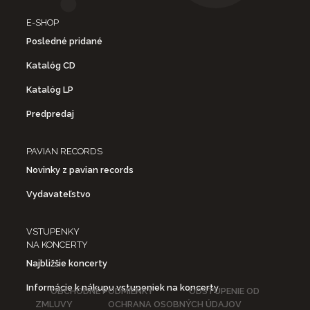
E-SHOP
Posledné pridané
Katalóg CD
Katalóg LP
Predpredaj
PAVIAN RECORDS
Novinky z pavian records
Vydavateľstvo
VSTUPENKY
NA KONCERTY
Najbližšie koncerty
Informácie k nákupu vstupeniek na koncerty
OBCHODNÉ PODMIENKY
ODSTÚPENIE OD
ZMLUVY
OCHRANA OSOBNÝCH ÚDAJOV