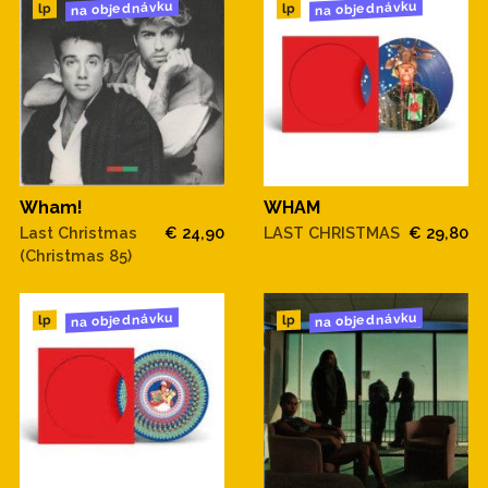
na objednávku
na objednávku
lp
lp
Wham!
WHAM
Last Christmas
€ 24,90
LAST CHRISTMAS
€ 29,80
(Christmas 85)
na objednávku
na objednávku
lp
lp