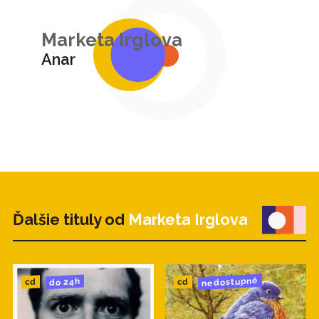
Marketa Irglova
Anar
Ďalšie tituly od
Marketa Irglova
nedostupné
do 24h
cd
cd