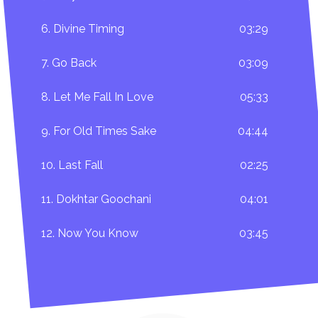
Datum vydání v EU: 11.10.2011
6. Divine Timing
03:29
7. Go Back
03:09
PŘIPRAVOVANÉ turné Markétyou Irglové k vydání
alba:
8. Let Me Fall In Love
05:33
14.října Montreal,
9. For Old Times Sake
04:44
15.října Toronto,
17.listopadu Los Angeles,
10. Last Fall
02:25
18.listopadu San Francisco,
21.listopadu Portland,
11. Dokhtar Goochani
04:01
22.listopadu Seattle,
25.listopadu Minneapolis,
12. Now You Know
03:45
27.listopadu Cleveland,
28 listopadu ve Washingtonu,
29.listopadu Philadelphia,
30.listopadu New York,