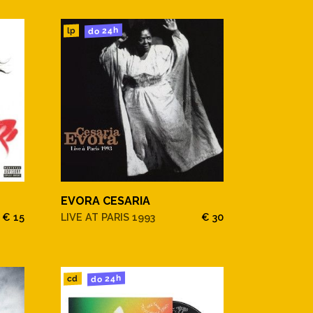
do 24h
lp
EVORA CESARIA
€ 15
LIVE AT PARIS 1993
€ 30
do 24h
cd