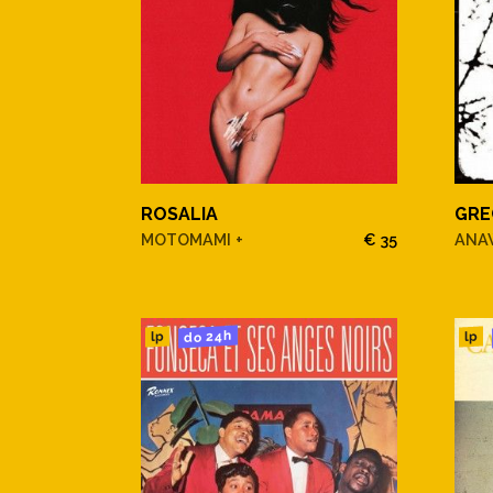
ROSALIA
GRE
MOTOMAMI +
€ 35
ANA
do 24h
lp
lp