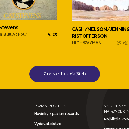
 Stevens
CASH/NELSON/JENNIN
h Bull At Four
€ 25
RISTOFFERSON
HIGHWAYMAN
(€ 25)
Zobraziť 12 ďaľších
PAVIAN RECORDS
VSTUPENKY
NA KONCERT
Novinky z pavian records
Najbližšie kon
Vydavateľstvo