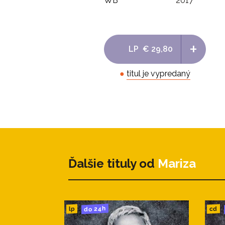
WB
2017
+
LP
€ 29,80
●
titul je vypredaný
Ďalšie tituly od
Mariza
do 24h
cd
lp