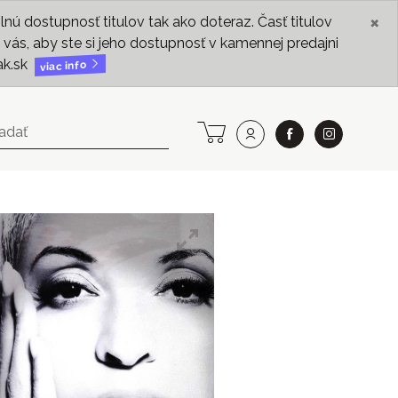
×
ú dostupnosť titulov tak ako doteraz. Časť titulov
vás, aby ste si jeho dostupnosť v kamennej predajni
ak.sk
viac info