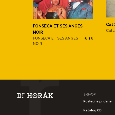
Cat
FONSECA ET SES ANGES
Catc
NOIR
FONSECA ET SES ANGES
€ 15
NOIR
E-SHOP
Posledné pridané
Katalóg CD