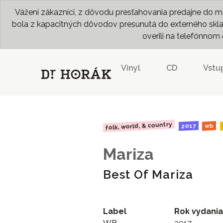
Vážení zákazníci, z dôvodu presťahovania predajne do me
bola z kapacitných dôvodov presunutá do externého skladu
overili na telefónno
Vinyl
CD
Vstu
folk, world, & country
2017
wb
Mariza
Best Of Mariza
Label
Rok vydania