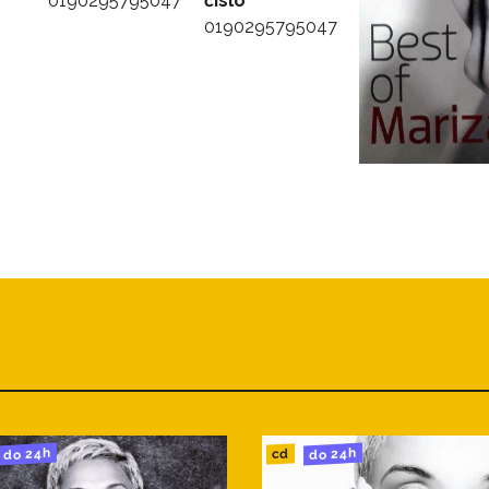
0190295795047
číslo
0190295795047
do 24h
do 24h
cd