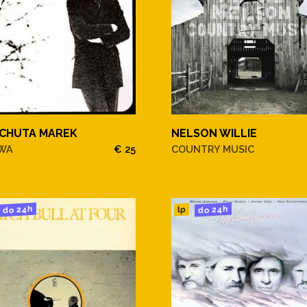
CHUTA MAREK
NELSON WILLIE
WA
€ 25
COUNTRY MUSIC
do 24h
do 24h
lp