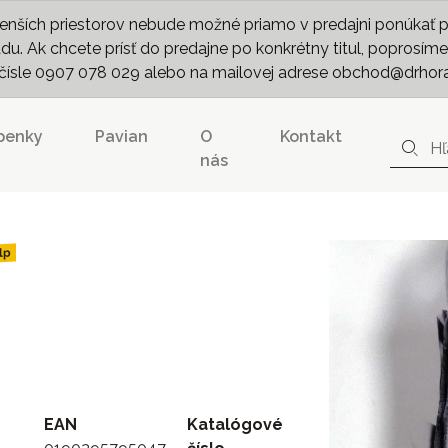
nších priestorov nebude možné priamo v predajni ponúkať pln
. Ak chcete prísť do predajne po konkrétny titul, poprosíme 
m čísle 0907 078 029 alebo na mailovej adrese obchod@drhor
penky
Pavian
O
Kontakt
nás
lp
EAN
Katalógové