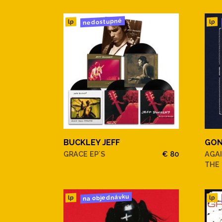
nedostupné
lp
lp
BUCKLEY JEFF
GON
GRACE EP´S
€ 80
AGAI
THE 
na objednávku
lp
lp