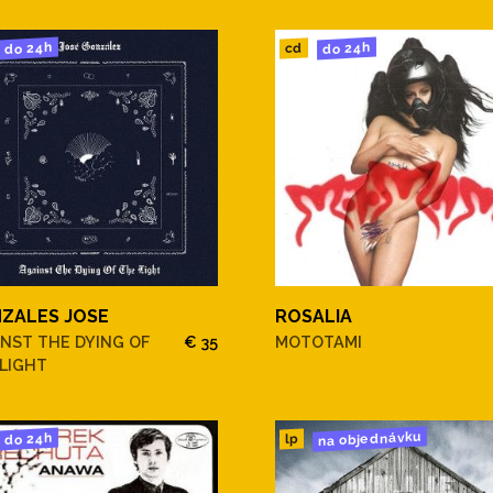
do 24h
do 24h
cd
ZALES JOSE
ROSALIA
NST THE DYING OF
€ 35
MOTOTAMI
LIGHT
na objednávku
do 24h
lp