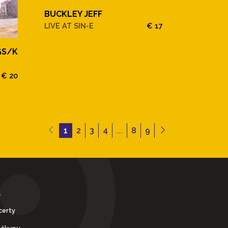
BUCKLEY JEFF
LIVE AT SIN-E
€ 17
GS/K
€ 20
1
2
3
4
...
8
9
Y
certy