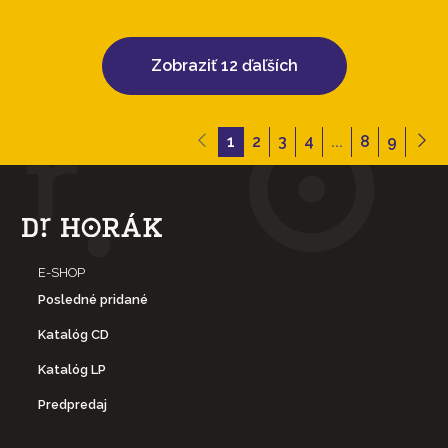
Zobraziť 12 ďaľších
1
2
3
4
...
8
9
E-SHOP
Posledné pridané
Katalóg CD
Katalóg LP
Predpredaj