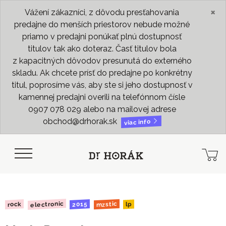
×
Vážení zákazníci, z dôvodu presťahovania
predajne do menších priestorov nebude možné
priamo v predajni ponúkať plnú dostupnosť
titulov tak ako doteraz. Časť titulov bola
z kapacitných dôvodov presunutá do externého
skladu. Ak chcete prísť do predajne po konkrétny
titul, poprosíme vás, aby ste si jeho dostupnosť v
kamennej predajni overili na telefónnom čísle
0907 078 029 alebo na mailovej adrese
obchod@drhorak.sk
viac info
electronic
mzstic
2015
rock
lp