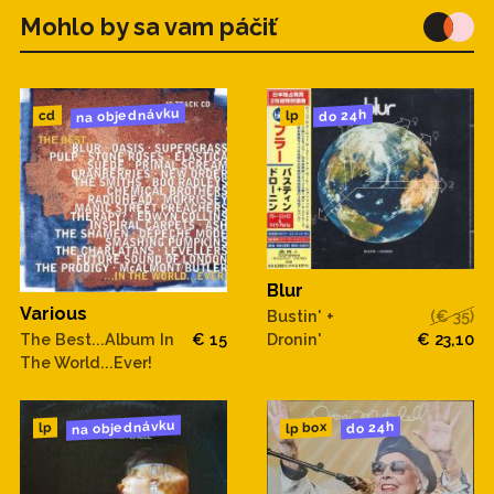
Mohlo by sa vam páčiť
na objednávku
do 24h
cd
lp
Blur
Various
Bustin' +
(€ 35)
Dronin'
€ 23,10
The Best...Album In
€ 15
The World...Ever!
na objednávku
do 24h
lp box
lp