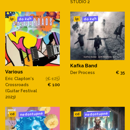
STUDIO 2
do 24h
do 24h
lp
lp
Kafka Band
Various
Der Process
€ 35
Eric Clapton's
(€ 125)
Crossroads
€ 100
(Guitar Festival
2023)
nedostupné
nedostupné
cd
cd