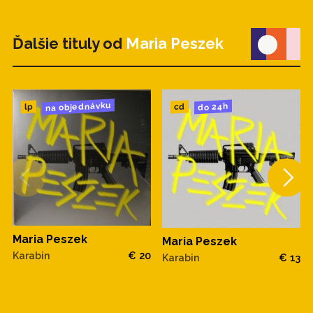
Ďalšie tituly od
Maria Peszek
na objednávku
do 24h
cd
lp
Maria Peszek
Maria Peszek
Karabin
€ 20
Karabin
€ 13