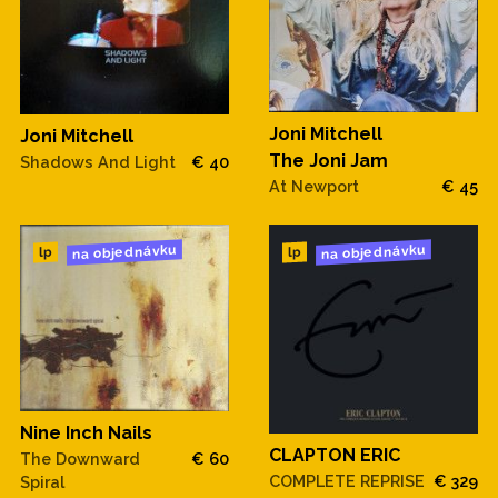
Joni Mitchell
Joni Mitchell
The Joni Jam
Shadows And Light
€ 40
At Newport
€ 45
na objednávku
na objednávku
lp
lp
Nine Inch Nails
CLAPTON ERIC
The Downward
€ 60
COMPLETE REPRISE
€ 329
Spiral