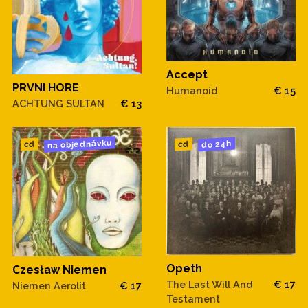
Accept
PRVNI HORE
Humanoid
€ 15
ACHTUNG SULTAN
€ 13
na objednávku
do 24h
cd
cd
Opeth
Czesław Niemen
The Last Will And
€ 17
Niemen Aerolit
€ 17
Testament