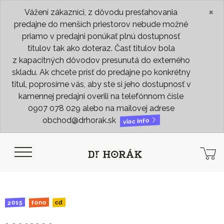
×
Vážení zákazníci, z dôvodu presťahovania
predajne do menších priestorov nebude možné
priamo v predajni ponúkať plnú dostupnosť
titulov tak ako doteraz. Časť titulov bola
z kapacitných dôvodov presunutá do externého
skladu. Ak chcete prísť do predajne po konkrétny
titul, poprosíme vás, aby ste si jeho dostupnosť v
kamennej predajni overili na telefónnom čísle
0907 078 029 alebo na mailovej adrese
obchod@drhorak.sk
viac info
2015
fono
cd