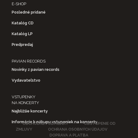
E-SHOP
Posledné pridané
Katalóg CD
Katalóg LP
Predpredaj
PAVIAN RECORDS
Novinky z pavian records
Vydavateľstvo
VSTUPENKY
NA KONCERTY
Najbližšie koncerty
Informácie k nákupu vstupeniek na koncerty
OBCHODNÉ PODMIENKY
ODSTÚPENIE OD
ZMLUVY
OCHRANA OSOBNÝCH ÚDAJOV
DOPRAVA A PLATBA