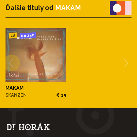
Ďalšie tituly od
MAKAM
do 24h
cd
MAKAM
SKANZEN
€ 15