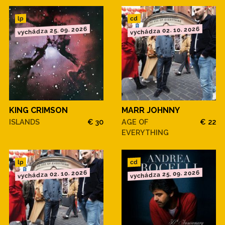
cd
lp
vychádza 25. 09. 2026
vychádza 02. 10. 2026
KING CRIMSON
MARR JOHNNY
ISLANDS
€ 30
AGE OF
€ 22
EVERYTHING
cd
lp
vychádza 02. 10. 2026
vychádza 25. 09. 2026