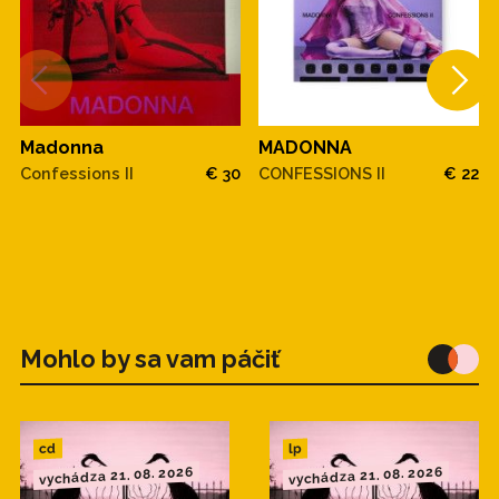
Madonna
MADONNA
Confessions II
€ 30
CONFESSIONS II
€ 22
Mohlo by sa vam páčiť
cd
lp
vychádza 21. 08. 2026
vychádza 21. 08. 2026