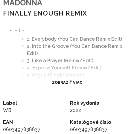
MADONNA
FINALLY ENOUGH REMIX
- 1 -
1. Everybody (You Can Dance Remix Edit)
2. Into the Groove (You Can Dance Remix
Edit)
3. Like a Prayer (Remix/Edit)
4. Express Yourself (Remix/Edit)
5. Vogue (Single Version)
6. Deeper and Deeper (David's Radio Edit)
ZOBRAZIŤ VIAC
7. Secret (Junior's Luscious Single Mix)
8. Frozen (Extended Club Mix Edit)
Label
Rok vydania
- 2 -
WB
2022
1. Music (Deep Dish Dot Com Radio Edit)
2. Hollywood (Calderone & Quayle Edit)
EAN
Katalógové číslo
3. Hung Up (Sdp Extended Vocal Edit)
0603497838837
0603497838837
4. Give It 2 Me (Eddie Amador Club 5 Edit)