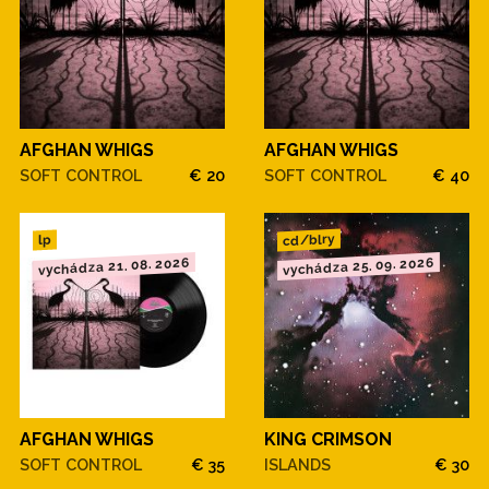
AFGHAN WHIGS
AFGHAN WHIGS
SOFT CONTROL
€ 20
SOFT CONTROL
€ 40
cd/blry
lp
vychádza 21. 08. 2026
vychádza 25. 09. 2026
AFGHAN WHIGS
KING CRIMSON
SOFT CONTROL
€ 35
ISLANDS
€ 30