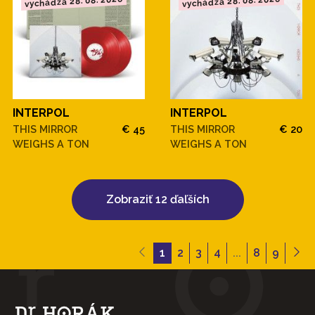
vychádza 28. 08. 2026
vychádza 28. 08. 2026
INTERPOL
INTERPOL
THIS MIRROR
€ 45
THIS MIRROR
€ 20
WEIGHS A TON
WEIGHS A TON
Zobraziť 12 ďaľších
1
2
3
4
...
8
9