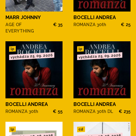
MARR JOHNNY
BOCELLI ANDREA
AGE OF
€ 35
ROMANZA 30th
€ 25
EVERYTHING
lp
lp
vychádza 25. 09. 2026
vychádza 25. 09. 2026
BOCELLI ANDREA
BOCELLI ANDREA
ROMANZA 30th
€ 55
ROMANZA 30th DL
€ 235
cd
lp