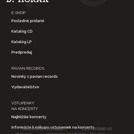
E-SHOP
Posledné pridané
Katalóg CD
Katalóg LP
Predpredaj
PAVIAN RECORDS
Novinky z pavian records
Vydavateľstvo
VSTUPENKY
NA KONCERTY
Najbližšie koncerty
Informácie k nákupu vstupeniek na koncerty
OBCHODNÉ PODMIENKY
ODSTÚPENIE OD