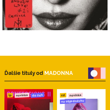
Ďalšie tituly od
MADONNA
novinka
novinka
do 24h
cd
lp
na objednávku