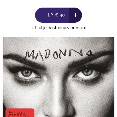
5. Girl Gone Wild (Avicii's Umf Mix)
+
6. Living For Love (Offer Nissim Promo Mix)
LP
€ 40
7. Medellin (Offer Nissim Madame X In the
Sphinx Mix)
●
titul je dostupný v predajni
8. I Don't Search I Find (Honey Dijon Radio
Mix)