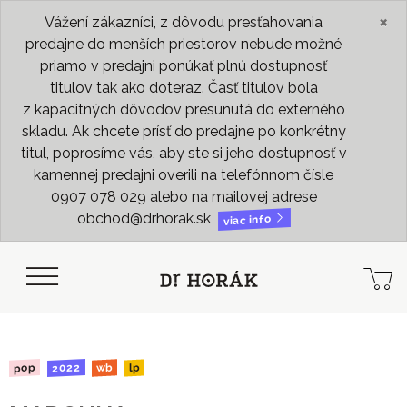
×
Vážení zákazníci, z dôvodu presťahovania
predajne do menších priestorov nebude možné
priamo v predajni ponúkať plnú dostupnosť
titulov tak ako doteraz. Časť titulov bola
z kapacitných dôvodov presunutá do externého
skladu. Ak chcete prísť do predajne po konkrétny
titul, poprosíme vás, aby ste si jeho dostupnosť v
kamennej predajni overili na telefónnom čísle
0907 078 029 alebo na mailovej adrese
obchod@drhorak.sk
viac info
2022
pop
wb
lp