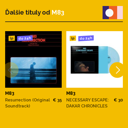
Ďalšie tituly od
M83
do 24h
do 24h
lp
lp
M83
M83
Resurrection (Original
€ 35
NECESSARY ESCAPE:
€ 30
Soundtrack)
DAKAR CHRONICLES