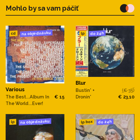
Mohlo by sa vam páčiť
na objednávku
do 24h
cd
lp
Blur
Various
Bustin' +
(€ 35)
Dronin'
€ 23,10
The Best...Album In
€ 15
The World...Ever!
na objednávku
do 24h
lp box
lp