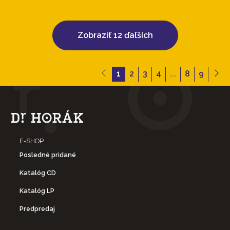
Zobraziť 12 ďaľších
1
2
3
4
...
8
9
E-SHOP
Posledné pridané
Katalóg CD
Katalóg LP
Predpredaj