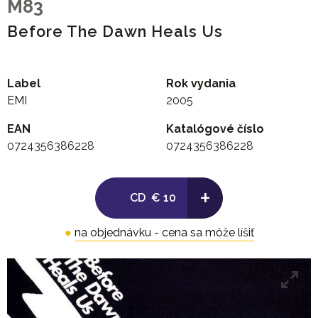
M83
Before The Dawn Heals Us
Label
Rok vydania
EMI
2005
EAN
Katalógové číslo
0724356386228
0724356386228
+
CD
€ 10
●
na objednávku - cena sa môže líšiť