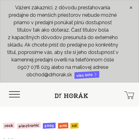
×
Vážení zákazníci, z dôvodu presťahovania
predajne do menších priestorov nebude možné
priamo v predajni ponúkať plnú dostupnosť
titulov tak ako doteraz. Časť titulov bola
z kapacitných dôvodov presunutá do externého
skladu. Ak chcete prísť do predajne po konkrétny
titul, poprosíme vás, aby ste si jeho dostupnosť v
kamennej predajni overili na telefónnom čísle
0907 078 029 alebo na mailovej adrese
obchod@drhorak.sk
viac info
electronic
2005
rock
emi
cd