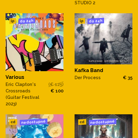
STUDIO 2
do 24h
do 24h
lp
lp
Kafka Band
Various
Der Process
€ 35
Eric Clapton's
(€ 125)
Crossroads
€ 100
(Guitar Festival
2023)
nedostupné
nedostupné
cd
cd