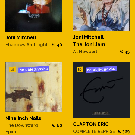
Joni Mitchell
Joni Mitchell
The Joni Jam
Shadows And Light
€ 40
At Newport
€ 45
na objednávku
na objednávku
lp
lp
Nine Inch Nails
CLAPTON ERIC
The Downward
€ 60
COMPLETE REPRISE
€ 329
Spiral