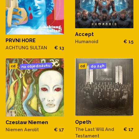
Accept
PRVNI HORE
Humanoid
€ 15
ACHTUNG SULTAN
€ 13
na objednávku
do 24h
cd
cd
Opeth
Czesław Niemen
The Last Will And
€ 17
Niemen Aerolit
€ 17
Testament