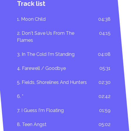
Track list
1. Moon Child
04:38
2. Don't Save Us From The
04:15
Flames
3. In The Cold I'm Standing
04:08
4. Farewell / Goodbye
05:31
5. Fields, Shorelines And Hunters
02:30
6. *
02:42
7. I Guess I'm Floating
01:59
8. Teen Angst
05:02