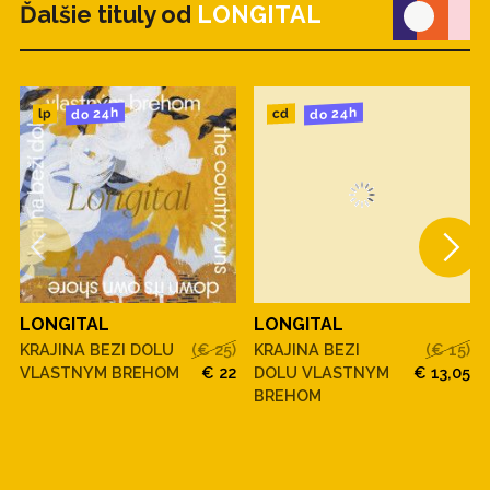
Ďalšie tituly od
LONGITAL
do 24h
do 24h
cd
lp
LONGITAL
LONGITAL
KRAJINA BEZI DOLU
(€ 25)
KRAJINA BEZI
(€ 15)
VLASTNYM BREHOM
€ 22
DOLU VLASTNYM
€ 13,05
BREHOM