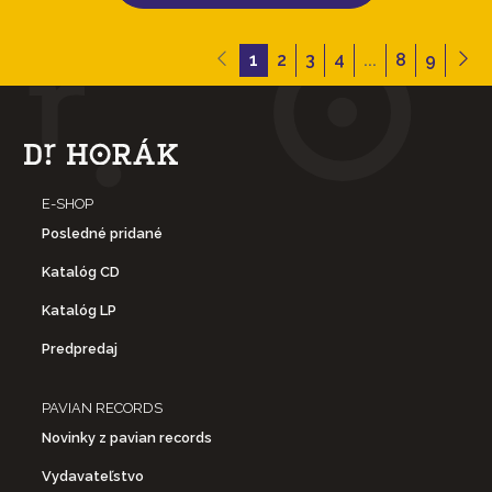
1
2
3
4
...
8
9
E-SHOP
Posledné pridané
Katalóg CD
Katalóg LP
Predpredaj
PAVIAN RECORDS
Novinky z pavian records
Vydavateľstvo