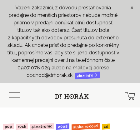
×
Vážení zákazníci, z dôvodu presťahovania
predajne do menších priestorov nebude možné
priamo v predajni ponúkať plnú dostupnosť
titulov tak ako doteraz. Časť titulov bola
z kapacitných dôvodov presunutá do externého
skladu. Ak chcete prísť do predajne po konkrétny
titul, poprosíme vás, aby ste si jeho dostupnosť v
kamennej predajni overili na telefónnom čísle
0907 078 029 alebo na mailovej adrese
obchod@drhorak.sk
viac info
slnko record
electronic
2008
rock
pop
cd