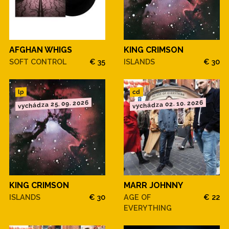
AFGHAN WHIGS
KING CRIMSON
SOFT CONTROL
€ 35
ISLANDS
€ 30
cd
lp
vychádza 25. 09. 2026
vychádza 02. 10. 2026
KING CRIMSON
MARR JOHNNY
ISLANDS
€ 30
AGE OF
€ 22
EVERYTHING