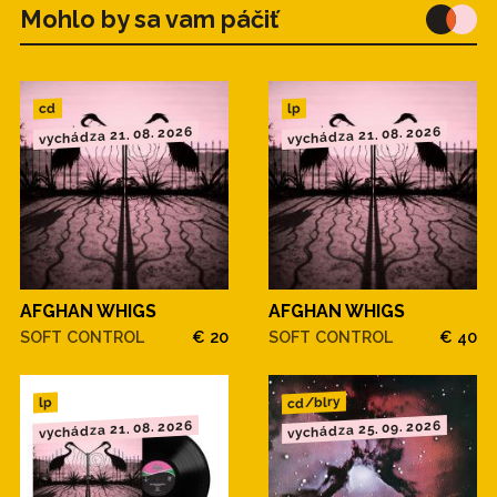
Mohlo by sa vam páčiť
cd
lp
vychádza 21. 08. 2026
vychádza 21. 08. 2026
AFGHAN WHIGS
AFGHAN WHIGS
SOFT CONTROL
€ 20
SOFT CONTROL
€ 40
cd/blry
lp
vychádza 21. 08. 2026
vychádza 25. 09. 2026