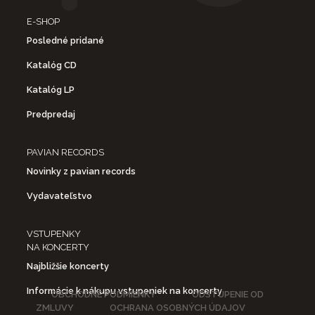
E-SHOP
Posledné pridané
Katalóg CD
Katalóg LP
Predpredaj
PAVIAN RECORDS
Novinky z pavian records
Vydavateľstvo
VSTUPENKY
NA KONCERTY
Najbližšie koncerty
Informácie k nákupu vstupeniek na koncerty
OBCHODNÉ PODMIENKY
ODSTÚPENIE OD
ZMLUVY
OCHRANA OSOBNÝCH ÚDAJOV