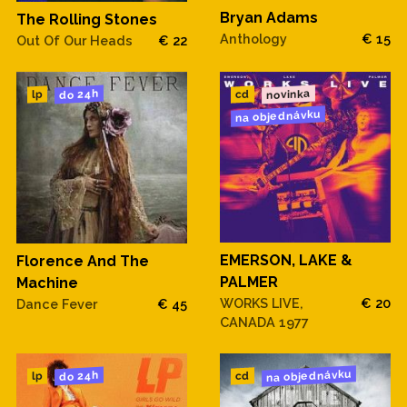
Bryan Adams
The Rolling Stones
Anthology
€ 15
Out Of Our Heads
€ 22
novinka
do 24h
cd
lp
na objednávku
EMERSON, LAKE &
Florence And The
PALMER
Machine
WORKS LIVE,
€ 20
Dance Fever
€ 45
CANADA 1977
na objednávku
do 24h
cd
lp