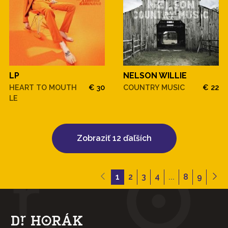
LP
NELSON WILLIE
HEART TO MOUTH
€ 30
COUNTRY MUSIC
€ 22
LE
Zobraziť 12 ďaľších
1
2
3
4
...
8
9