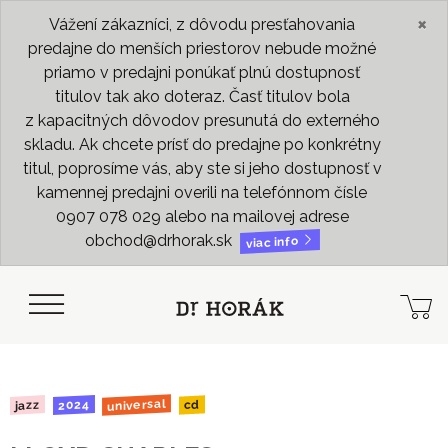
×
Vážení zákazníci, z dôvodu presťahovania
predajne do menších priestorov nebude možné
priamo v predajni ponúkať plnú dostupnosť
titulov tak ako doteraz. Časť titulov bola
z kapacitných dôvodov presunutá do externého
skladu. Ak chcete prísť do predajne po konkrétny
titul, poprosíme vás, aby ste si jeho dostupnosť v
kamennej predajni overili na telefónnom čísle
0907 078 029 alebo na mailovej adrese
obchod@drhorak.sk
viac info
universal
2024
jazz
cd