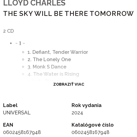
LLOYD CHARLES
THE SKY WILL BE THERE TOMORROW
2 CD
- 1 -
1. Defiant, Tender Warrior
2. The Lonely One
3. Monk S Dance
4. The Water is Rising
5. Late Bloom
ZOBRAZIŤ VIAC
6. Booker S Garden
7. The Ghost of Lady Day
8. The Sky Will Still Be There Tomorrow
Label
Rok vydania
- 2 -
UNIVERSAL
2024
1. Beyond Darkness
EAN
Katalógové číslo
2. Sky Valley, Spirit of the Forest
0602458167948
0602458167948
3. Balm In Gilead