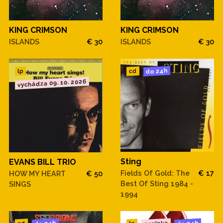
KING CRIMSON
KING CRIMSON
ISLANDS
€ 30
ISLANDS
€ 30
do 24h
cd
lp
vychádza 09. 10. 2026
Sting
EVANS BILL TRIO
Fields Of Gold: The
€ 17
HOW MY HEART
€ 50
Best Of Sting 1984 -
SINGS
1994