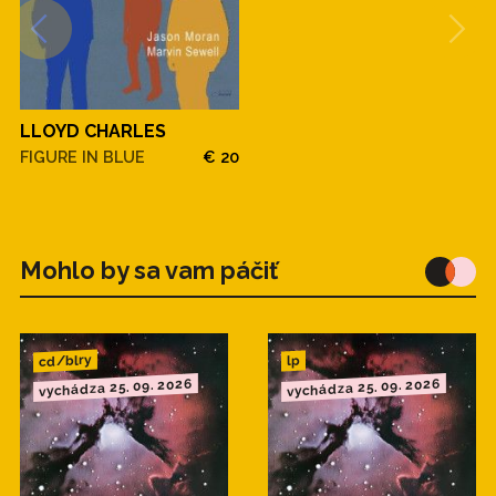
LLOYD CHARLES
FIGURE IN BLUE
€ 20
Mohlo by sa vam páčiť
cd/blry
lp
vychádza 25. 09. 2026
vychádza 25. 09. 2026