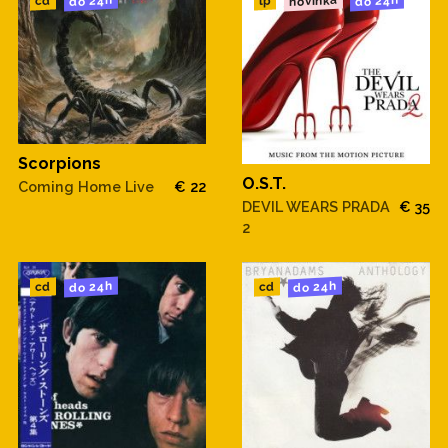
novinka
do 24h
do 24h
cd
lp
Scorpions
O.S.T.
Coming Home Live
€ 22
DEVIL WEARS PRADA
€ 35
2
do 24h
do 24h
cd
cd