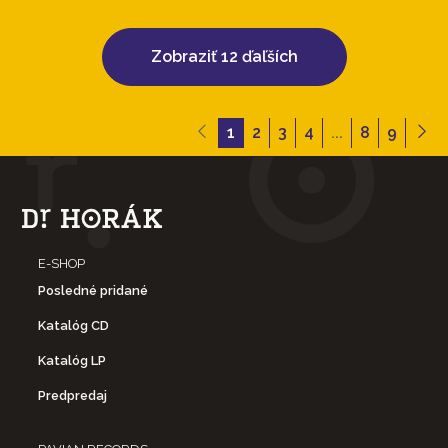
Zobraziť 12 ďaľších
1
2
3
4
...
8
9
E-SHOP
Posledné pridané
Katalóg CD
Katalóg LP
Predpredaj