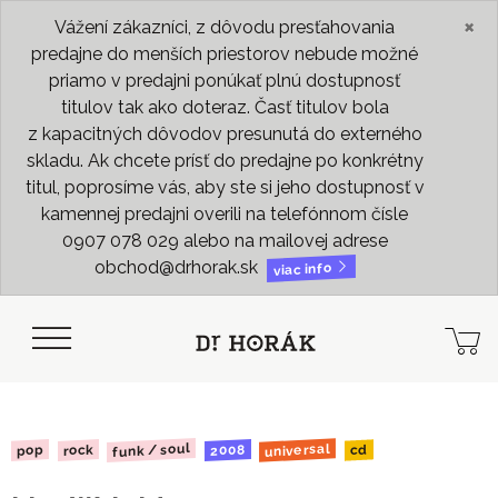
×
Vážení zákazníci, z dôvodu presťahovania
predajne do menších priestorov nebude možné
priamo v predajni ponúkať plnú dostupnosť
titulov tak ako doteraz. Časť titulov bola
z kapacitných dôvodov presunutá do externého
skladu. Ak chcete prísť do predajne po konkrétny
titul, poprosíme vás, aby ste si jeho dostupnosť v
kamennej predajni overili na telefónnom čísle
0907 078 029 alebo na mailovej adrese
obchod@drhorak.sk
viac info
funk / soul
universal
2008
rock
pop
cd