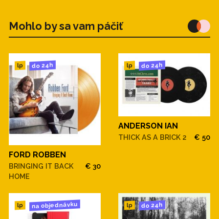
Mohlo by sa vam páčiť
do 24h
do 24h
lp
lp
ANDERSON IAN
THICK AS A BRICK 2
€ 50
FORD ROBBEN
BRINGING IT BACK
€ 30
HOME
na objednávku
do 24h
lp
lp