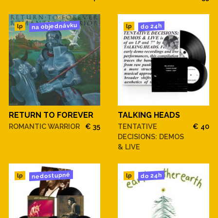
na objednávku
do 24h
lp
lp
RETURN TO FOREVER
TALKING HEADS
ROMANTIC WARRIOR
€ 35
TENTATIVE
€ 40
DECISIONS: DEMOS
& LIVE
nedostupné
do 24h
lp
lp