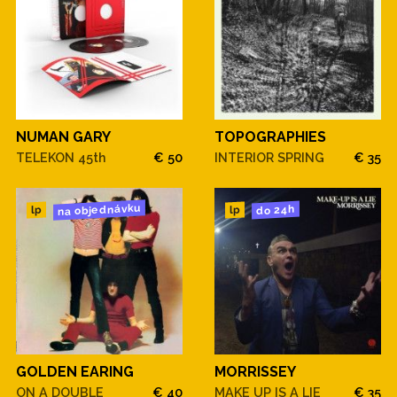
NUMAN GARY
TOPOGRAPHIES
TELEKON 45th
€ 50
INTERIOR SPRING
€ 35
na objednávku
do 24h
lp
lp
GOLDEN EARING
MORRISSEY
ON A DOUBLE
€ 40
MAKE UP IS A LIE
€ 35