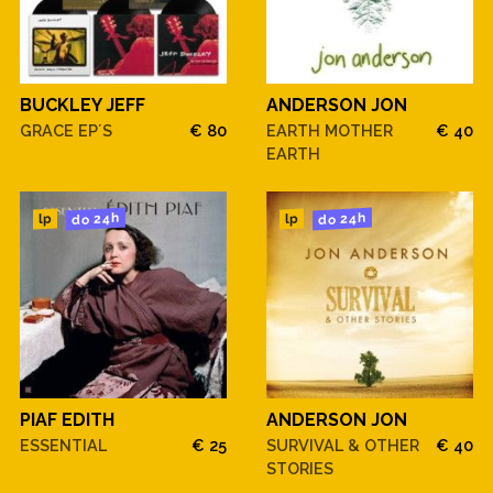
BUCKLEY JEFF
ANDERSON JON
GRACE EP´S
€ 80
EARTH MOTHER
€ 40
EARTH
do 24h
do 24h
lp
lp
PIAF EDITH
ANDERSON JON
ESSENTIAL
€ 25
SURVIVAL & OTHER
€ 40
STORIES