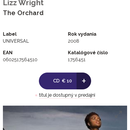
Lizz Wright
The Orchard
Label
Rok vydania
UNIVERSAL
2008
EAN
Katalógové číslo
0602517564510
1756451
+
CD
€ 10
●
titul je dostupný v predajni