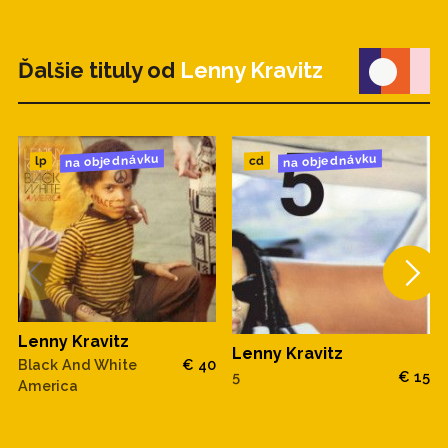
Ďalšie tituly od
Lenny Kravitz
na objednávku
na objednávku
cd
lp
Lenny Kravitz
Lenny Kravitz
Black And White
€ 40
5
€ 15
America