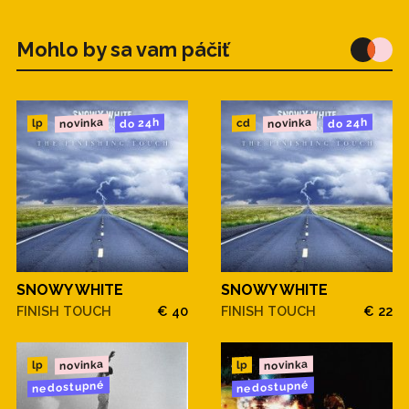
Mohlo by sa vam páčiť
novinka
novinka
do 24h
do 24h
cd
lp
SNOWY WHITE
SNOWY WHITE
FINISH TOUCH
€ 40
FINISH TOUCH
€ 22
novinka
novinka
lp
lp
nedostupné
nedostupné