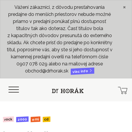
×
Vážení zákazníci, z dôvodu presťahovania
predajne do menších priestorov nebude možné
priamo v predajni ponúkať plnú dostupnosť
titulov tak ako doteraz. Časť titulov bola
z kapacitných dôvodov presunutá do externého
skladu. Ak chcete prísť do predajne po konkrétny
titul, poprosíme vás, aby ste si jeho dostupnosť v
kamennej predajni overili na telefónnom čísle
0907 078 029 alebo na mailovej adrese
obchod@drhorak.sk
viac info
2000
rock
emi
cd