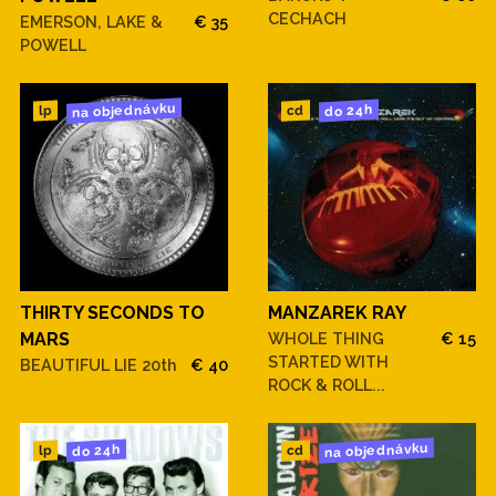
CECHACH
EMERSON, LAKE &
€ 35
POWELL
na objednávku
do 24h
cd
lp
THIRTY SECONDS TO
MANZAREK RAY
MARS
WHOLE THING
€ 15
STARTED WITH
BEAUTIFUL LIE 20th
€ 40
ROCK & ROLL...
na objednávku
do 24h
cd
lp