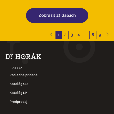
Zobraziť 12 ďaľších
1
2
3
4
...
8
9
E-SHOP
Posledné pridané
Katalóg CD
Katalóg LP
Predpredaj