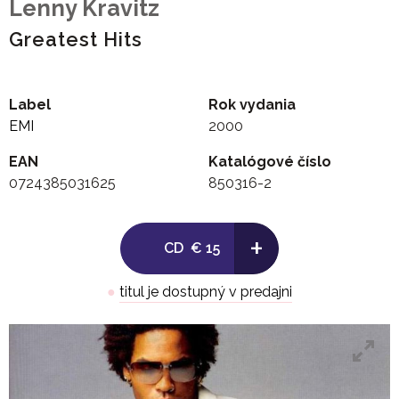
Lenny Kravitz
Greatest Hits
Label
Rok vydania
EMI
2000
EAN
Katalógové číslo
0724385031625
850316-2
+
CD
€ 15
●
titul je dostupný v predajni