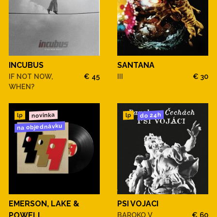
INCUBUS
SANTANA
IF NOT NOW,
€ 45
III
€ 30
WHEN?
novinka
do 24h
lp
lp
na objednávku
EMERSON, LAKE &
PSI VOJACI
POWELL
BAROKO V
€ 60