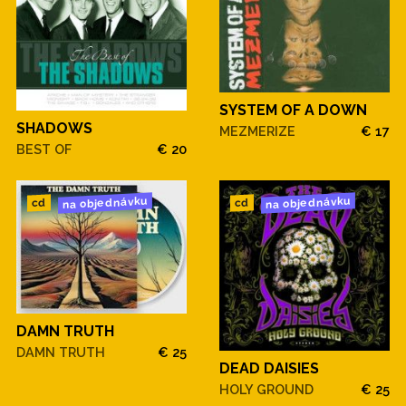
SYSTEM OF A DOWN
SHADOWS
MEZMERIZE
€ 17
BEST OF
€ 20
na objednávku
na objednávku
cd
cd
DAMN TRUTH
DAMN TRUTH
€ 25
DEAD DAISIES
HOLY GROUND
€ 25