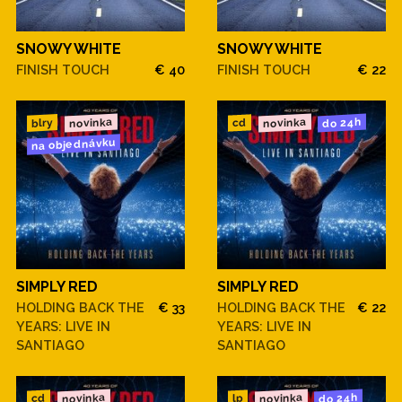
SNOWY WHITE
SNOWY WHITE
FINISH TOUCH
€ 40
FINISH TOUCH
€ 22
novinka
novinka
do 24h
blry
cd
na objednávku
SIMPLY RED
SIMPLY RED
HOLDING BACK THE
€ 33
HOLDING BACK THE
€ 22
YEARS: LIVE IN
YEARS: LIVE IN
SANTIAGO
SANTIAGO
novinka
novinka
do 24h
cd
lp