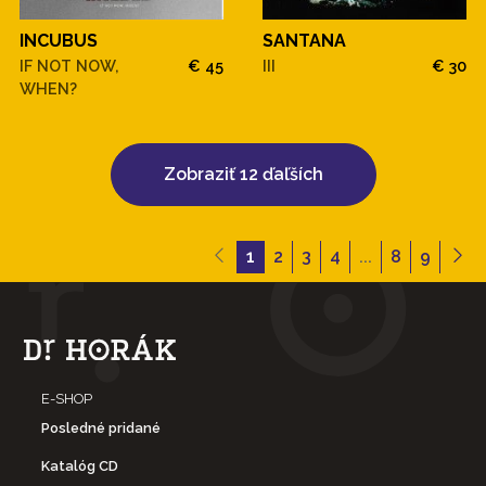
INCUBUS
SANTANA
IF NOT NOW,
€ 45
III
€ 30
WHEN?
Zobraziť 12 ďaľších
1
2
3
4
...
8
9
E-SHOP
Posledné pridané
Katalóg CD