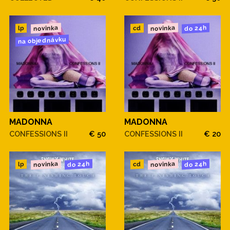
novinka
novinka
do 24h
cd
lp
na objednávku
MADONNA
MADONNA
CONFESSIONS II
€ 50
CONFESSIONS II
€ 20
novinka
novinka
do 24h
do 24h
cd
lp