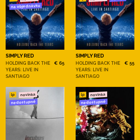
na objednávku
SIMPLY RED
SIMPLY RED
HOLDING BACK THE
€ 65
HOLDING BACK THE
€ 55
YEARS: LIVE IN
YEARS: LIVE IN
SANTIAGO
SANTIAGO
novinka
novinka
lp
lp
nedostupné
nedostupné