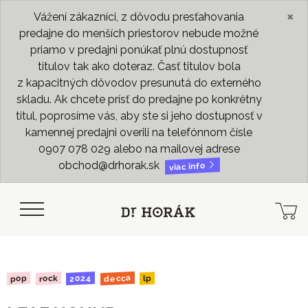
×
Vážení zákazníci, z dôvodu presťahovania
predajne do menších priestorov nebude možné
priamo v predajni ponúkať plnú dostupnosť
titulov tak ako doteraz. Časť titulov bola
z kapacitných dôvodov presunutá do externého
skladu. Ak chcete prísť do predajne po konkrétny
titul, poprosíme vás, aby ste si jeho dostupnosť v
kamennej predajni overili na telefónnom čísle
0907 078 029 alebo na mailovej adrese
obchod@drhorak.sk
viac info
decca
2024
rock
pop
lp