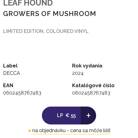
LEAF HOUND
GROWERS OF MUSHROOM
LIMITED EDITION, COLOURED VINYL
Label
Rok vydania
DECCA
2024
EAN
Katalógové číslo
0602458767483
0602458767483
+
LP
€ 55
●
na objednávku - cena sa môže líšiť