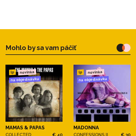
Mohlo by sa vam páčiť
novinka
novinka
lp
lp
na objednávku
na objednávku
MAMAS & PAPAS
MADONNA
COLLECTED
€ 40
CONFESSIONS II
€ 30