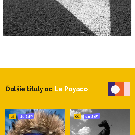
7. Niekedy 4:03
8. Kreslo 3:43
9. Vyjeme 5:33
Tomáš Sloboda: spev, piano, rhodes, elektrická
gitara, akustická gitara, basa, akordeón, čembalo,
zvonkohra, moog, organ, perkusie
Martin Stempel: spev, basy, gitary, bicie, perkusie,
syntezátory, modulátory, japanizéry
Juraj Vitéz: spev, bicie, piano, rhodes, perkusie
Tomáš Vagašský: elektrická gitara
Hostia:
Ďalšie tituly od
Le Payaco
kontrabas: Martin Gašpar
hoboj: Robert Holota
husle a viola: Ján Kružliak
vibrafón: Stroon
do 24h
do 24h
cd
lp
saxofón: Matej Papán
vokály: Katarína Kaľavská, Liliana Slobodová a Lea
Stempelová