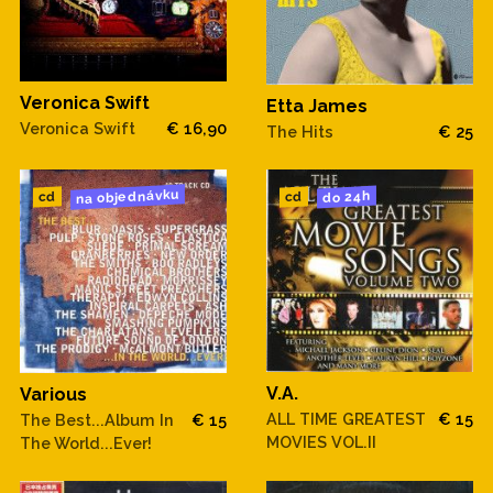
Veronica Swift
Etta James
Veronica Swift
€ 16,90
The Hits
€ 25
na objednávku
do 24h
cd
cd
V.A.
Various
ALL TIME GREATEST
€ 15
The Best...Album In
€ 15
MOVIES VOL.II
The World...Ever!