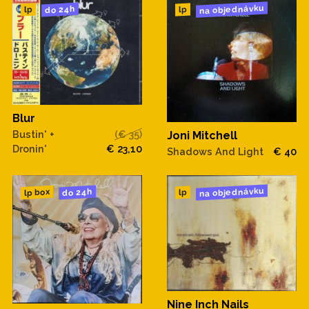
na objednávku
do 24h
lp
lp
Blur
Bustin' +
(€ 35)
Joni Mitchell
Dronin'
€ 23,10
Shadows And Light
€ 40
na objednávku
do 24h
lp box
lp
Nine Inch Nails