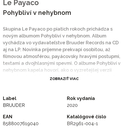
Le Payaco
Pohybliví v nehybnom
Skupina Le Payaco po piatich rokoch prichádza s
novým albumom Pohybliví v nehybnom. Album
vychádza vo vydavateľstve Bruuder Records na CD
aj na LP. Novinka príjemne prekvapí osobitou, až
filmovou atmosférou, payácovsky hravými postupmi,
textami a dvojhlasnými spevmi. O albume Pohybliví v
nehybnom kapela hovorí, ako o vyzretejšej verzii
samých seba, kde sa naplno odhalila ich spoločná
ZOBRAZIŤ VIAC
kapelová myseľ.
"Od začiatku nám bolo jasné, že tento album bude
iný. Celý proces bol ako vždy veľmi slobodný, len s
Label
Rok vydania
tým rozdielom, že teraz sme zistili, že naša nová
BRUUDER
2020
hudba pripomína skôr hudbu do filmu, a že to asi
EAN
Katalógové číslo
nebude len taký ďalší pesničkový album. To nás
8588007619040
BR2961-004-1
celkom príjemne prekvapilo a parádne nakoplo.