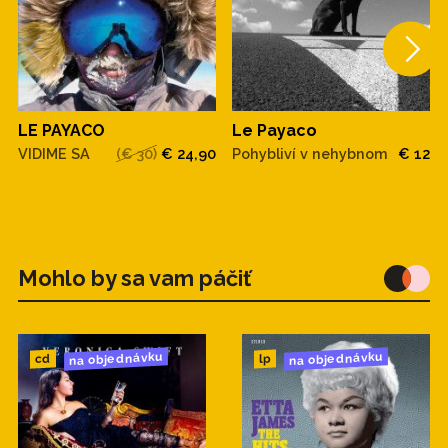
zdroj:bruuder.eu
LE PAYACO
Le Payaco
VIDIME SA
(€ 30)
€ 24,90
Pohybliví v nehybnom
€ 12
Mohlo by sa vam páčiť
na objednávku
na objednávku
cd
lp