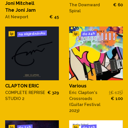
Joni Mitchell
The Downward
€ 60
The Joni Jam
Spiral
At Newport
€ 45
na objednávku
do 24h
lp
lp
CLAPTON ERIC
Various
COMPLETE REPRISE
€ 329
Eric Clapton's
(€ 125)
STUDIO 2
Crossroads
€ 100
(Guitar Festival
2023)
do 24h
do 24h
lp
lp