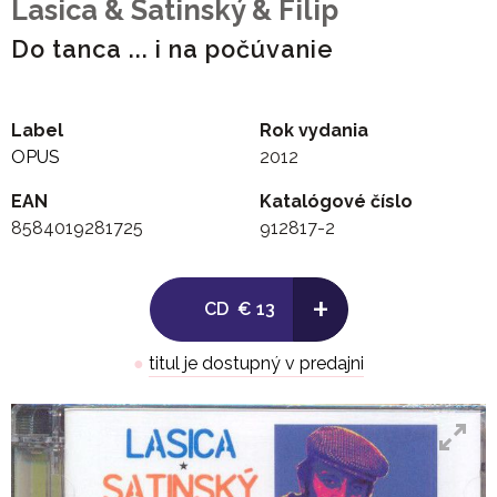
Lasica & Satinský & Filip
Do tanca ... i na počúvanie
Label
Rok vydania
OPUS
2012
EAN
Katalógové číslo
8584019281725
912817-2
+
CD
€ 13
●
titul je dostupný v predajni