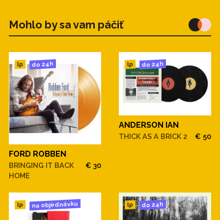
Mohlo by sa vam páčiť
do 24h
do 24h
lp
lp
ANDERSON IAN
THICK AS A BRICK 2
€ 50
FORD ROBBEN
BRINGING IT BACK
€ 30
HOME
na objednávku
do 24h
lp
lp