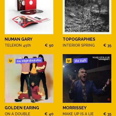
NUMAN GARY
TOPOGRAPHIES
TELEKON 45th
€ 50
INTERIOR SPRING
€ 35
na objednávku
do 24h
lp
lp
GOLDEN EARING
MORRISSEY
ON A DOUBLE
€ 40
MAKE UP IS A LIE
€ 35