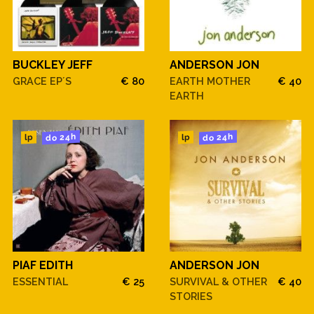
BUCKLEY JEFF
ANDERSON JON
GRACE EP´S
€ 80
EARTH MOTHER
€ 40
EARTH
do 24h
do 24h
lp
lp
PIAF EDITH
ANDERSON JON
ESSENTIAL
€ 25
SURVIVAL & OTHER
€ 40
STORIES