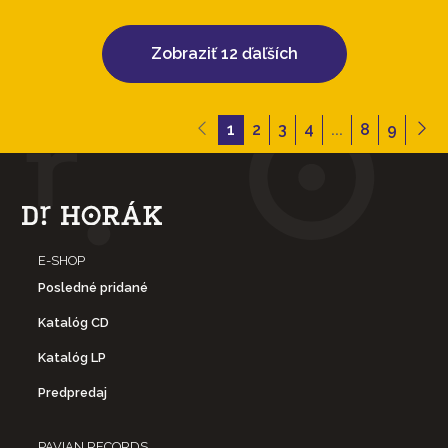
Zobraziť 12 ďaľších
1
2
3
4
...
8
9
E-SHOP
Posledné pridané
Katalóg CD
Katalóg LP
Predpredaj
PAVIAN RECORDS