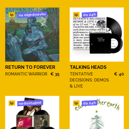
na objednávku
do 24h
lp
lp
RETURN TO FOREVER
TALKING HEADS
ROMANTIC WARRIOR
€ 35
TENTATIVE
€ 40
DECISIONS: DEMOS
& LIVE
nedostupné
do 24h
lp
lp