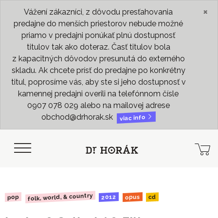
×
Vážení zákazníci, z dôvodu presťahovania
predajne do menších priestorov nebude možné
priamo v predajni ponúkať plnú dostupnosť
titulov tak ako doteraz. Časť titulov bola
z kapacitných dôvodov presunutá do externého
skladu. Ak chcete prísť do predajne po konkrétny
titul, poprosíme vás, aby ste si jeho dostupnosť v
kamennej predajni overili na telefónnom čísle
0907 078 029 alebo na mailovej adrese
obchod@drhorak.sk
viac info
folk, world, & country
2012
opus
pop
cd