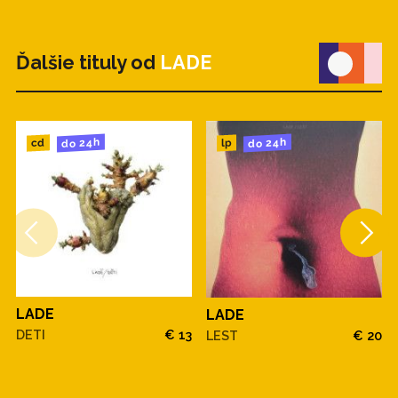
Ďalšie tituly od
LADE
do 24h
do 24h
cd
lp
LADE
LADE
DETI
€ 13
LEST
€ 20