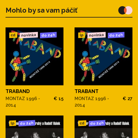
Mohlo by sa vam páčiť
novinka
novinka
do 24h
do 24h
cd
lp
TRABAND
TRABANT
MONTAZ 1996 -
€ 15
MONTAZ 1996 -
€ 27
2014
2014
do 24h
do 24h
cd
lp