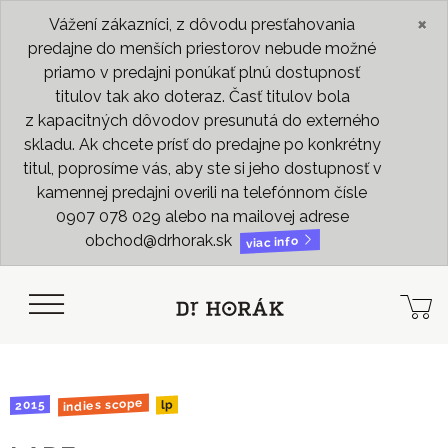
×
Vážení zákazníci, z dôvodu presťahovania
predajne do menších priestorov nebude možné
priamo v predajni ponúkať plnú dostupnosť
titulov tak ako doteraz. Časť titulov bola
z kapacitných dôvodov presunutá do externého
skladu. Ak chcete prísť do predajne po konkrétny
titul, poprosíme vás, aby ste si jeho dostupnosť v
kamennej predajni overili na telefónnom čísle
0907 078 029 alebo na mailovej adrese
obchod@drhorak.sk
viac info
indies scope
2015
lp