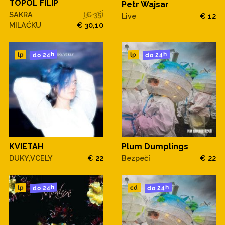
TOPOL FILIP
Petr Wajsar
SAKRA
(€ 35)
Live
€ 12
MILAĆKU
€ 30,10
do 24h
do 24h
lp
lp
KVIETAH
Plum Dumplings
DUKY,VCELY
€ 22
Bezpečí
€ 22
do 24h
do 24h
cd
lp