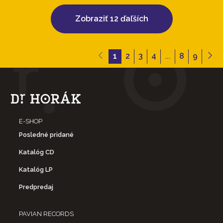
Zobraziť 12 ďaľších
1
2
3
4
...
8
9
E-SHOP
Posledné pridané
Katalóg CD
Katalóg LP
Predpredaj
PAVIAN RECORDS