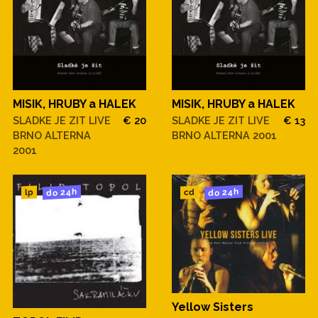
MISIK, HRUBY a HALEK
MISIK, HRUBY a HALEK
SLADKE JE ZIT LIVE
€ 20
SLADKE JE ZIT LIVE
€ 13
BRNO ALTERNA
BRNO ALTERNA 2001
2001
do 24h
do 24h
cd
lp
Yellow Sisters