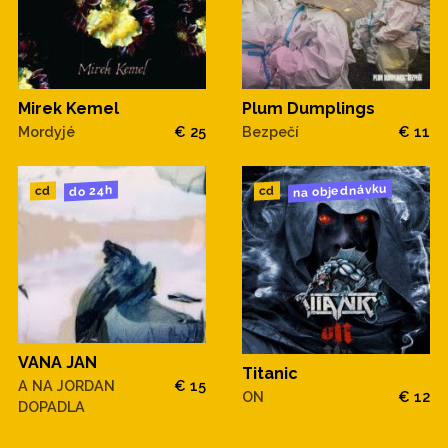
Mirek Kemel
Plum Dumplings
Mordyjé
€ 25
Bezpečí
€ 11
na objednávku
do 24h
cd
cd
VANA JAN
Titanic
A NA JORDAN
€ 15
ON
€ 12
DOPADLA