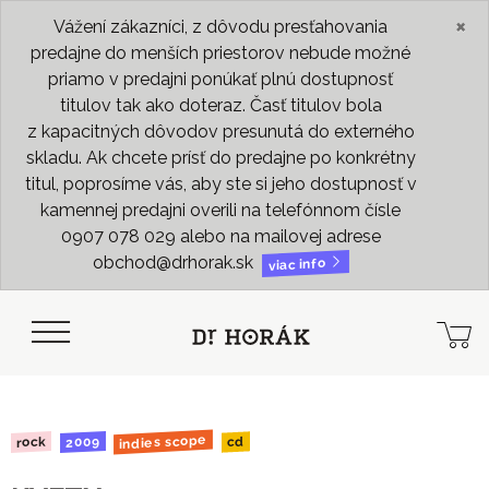
×
Vážení zákazníci, z dôvodu presťahovania
predajne do menších priestorov nebude možné
priamo v predajni ponúkať plnú dostupnosť
titulov tak ako doteraz. Časť titulov bola
z kapacitných dôvodov presunutá do externého
skladu. Ak chcete prísť do predajne po konkrétny
titul, poprosíme vás, aby ste si jeho dostupnosť v
kamennej predajni overili na telefónnom čísle
0907 078 029 alebo na mailovej adrese
obchod@drhorak.sk
viac info
indies scope
2009
rock
cd