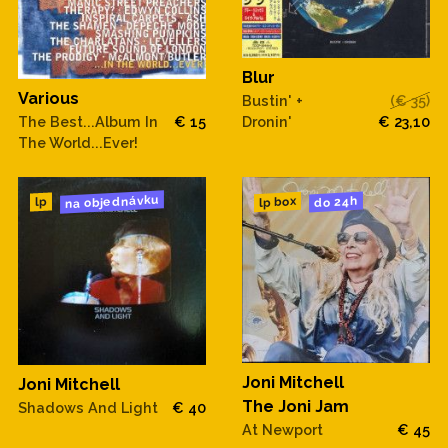
Blur
Various
Bustin' +
(€ 35)
Dronin'
€ 23,10
The Best...Album In
€ 15
The World...Ever!
na objednávku
do 24h
lp box
lp
Joni Mitchell
Joni Mitchell
The Joni Jam
Shadows And Light
€ 40
At Newport
€ 45