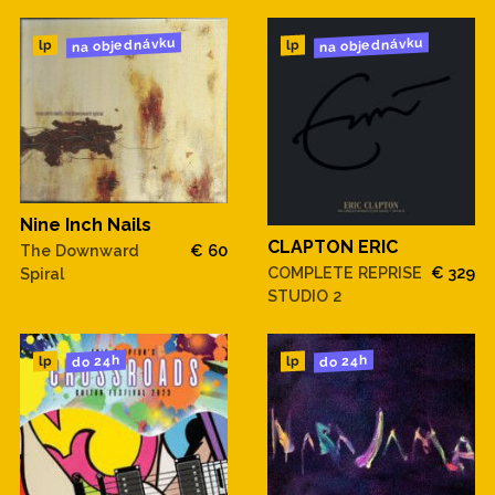
na objednávku
na objednávku
lp
lp
Nine Inch Nails
CLAPTON ERIC
The Downward
€ 60
COMPLETE REPRISE
€ 329
Spiral
STUDIO 2
do 24h
do 24h
lp
lp