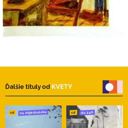
Obal M. E. Kyšperský s použtím obrazu pana Jana
Moštěka
Nahrál Broňa Šmíd ve svém studiu v červenci 2003.
Ďalšie tituly od
KVETY
na objednávku
do 24h
cd
cd