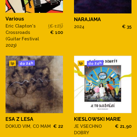
Various
NARAJAMA
Eric Clapton's
(€ 125)
2024
€ 35
Crossroads
€ 100
(Guitar Festival
2023)
do 24h
do 24h
lp
lp
ESA Z LESA
KIESLOWSKI MARIE
DOKUD VIM, CO MAM
€ 22
JE VSECHNO
€ 21,90
DOBRY