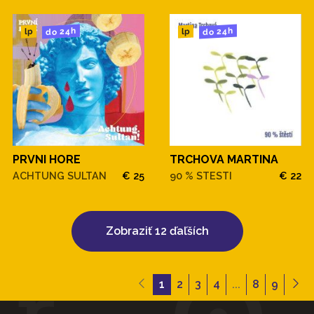
do 24h
do 24h
lp
lp
PRVNI HORE
TRCHOVA MARTINA
ACHTUNG SULTAN
€ 25
90 % STESTI
€ 22
Zobraziť 12 ďaľších
1
2
3
4
...
8
9