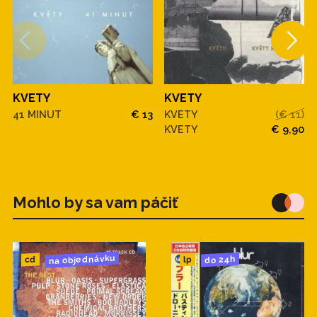
KVETY
KVETY
41 MINUT
€ 13
KVETY
(€ 11)
KVETY
€ 9,90
Mohlo by sa vam páčiť
na objednávku
do 24h
cd
lp