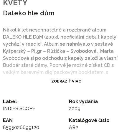
KVETY
Daleko hle dům
Několik let nesehnatelné a rozebrané album
DALEKO HLE DůM (2003), neoficiální debut kapely
vychází v reedici. Album se nahrávalo v sestavě
Kyšperský – Pilgr – Růžička – Svobodová. Marta
Svobodová si po odchodu z kapely založila vlasní
Budoár staré dámy. Poprvé je možné získat CD s
velkým barevným digipackovým bookletem, s
ošetřeným průzračným zvukem a průvodním slovem
ZOBRAZIŤ VIAC
Jiřího Černého.
Skladby:
1 – Smažení
Label
Rok vydania
2 – Tango
INDIES SCOPE
2009
3 – Zdá se mu
EAN
Katalógové číslo
4 – Zbojník
8595026699120
AR2
5 – Předehra II.