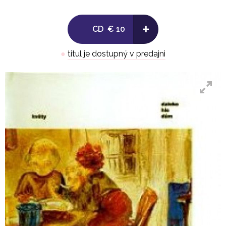
6 – Kotník
7 – Krejčí a syn
+
CD
€ 10
8 – Daleko hle dům
9 – Rybář
●
titul je dostupný v predajni
10 – A pak je neděle
11 – Smažení II.
hudba - Květy, slova - M. E. Kyšperský
M. E. Kyšperský - zpěv, kytary, mandolína, houpačky,
velká foukačka
Marta Svobodová - zpěv, mandolína, housle,
xylofon, kazu, velká foukačka
Martin Růžička - violoncello
Aleš Pilgr - bicí, perkuse, mandolína, xylofon, malá
foukačka
+
Tomáš Vtípil j.h. - housle
Milan Nytra j.h. - velká foukačka
Broňa Šmíd j.h. - klarinet