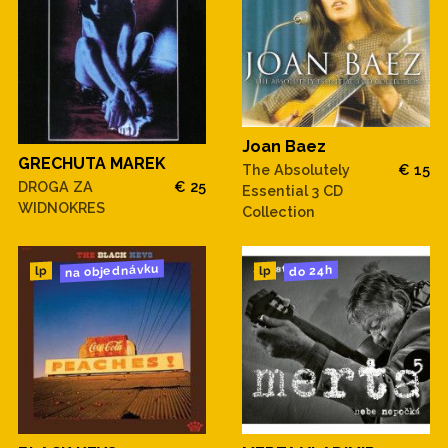
Joan Baez
GRECHUTA MAREK
The Absolutely
€ 15
DROGA ZA
€ 25
Essential 3 CD
WIDNOKRES
Collection
na objednávku
do 24h
lp
lp