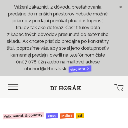
×
Vážení zákazníci, z dôvodu presťahovania
predajne do menších priestorov nebude možné
priamo v predajni ponúkať plnú dostupnosť
titulov tak ako doteraz. Časť titulov bola
z kapacitných dôvodov presunutá do externého
skladu. Ak chcete prísť do predajne po konkrétny
titul, poprosíme vás, aby ste si jeho dostupnosť v
kamennej predajni overili na telefónnom čísle
0907 078 029 alebo na mailovej adrese
obchod@drhorak.sk
viac info
folk, world, & country
indies
2019
cd