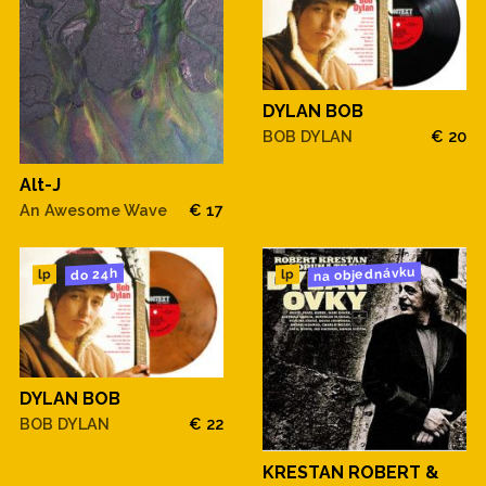
DYLAN BOB
BOB DYLAN
€ 20
Alt-J
An Awesome Wave
€ 17
na objednávku
do 24h
lp
lp
DYLAN BOB
BOB DYLAN
€ 22
KRESTAN ROBERT &