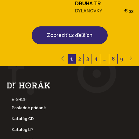
DRUHA TR
DYLANOVKY
€ 33
Zobraziť 12 ďaľších
1
2
3
4
...
8
9
E-SHOP
Posledné pridané
Katalóg CD
Katalóg LP