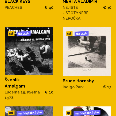
BLACK KEYS
MERTA VLADIMIR
PEACHES
€ 40
NEJISTE
€ 30
JISTOTYNEBE
NEPOČKA
do 24h
do 24h
cd
cd
Švehlík
Bruce Hornsby
Amalgam
Indigo Park
€ 17
Lucerna 19. Května
€ 10
1978
na objednávku
na objednávku
cd
lp