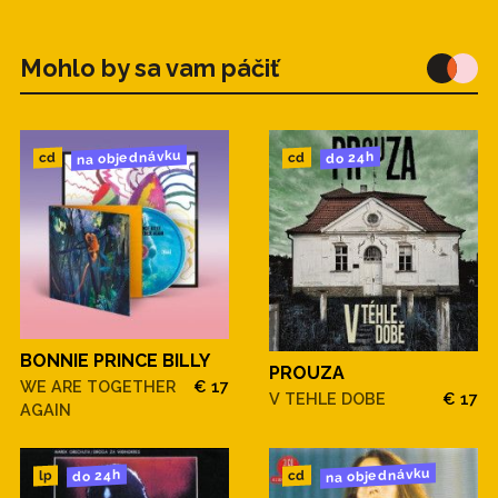
Mohlo by sa vam páčiť
na objednávku
do 24h
cd
cd
BONNIE PRINCE BILLY
PROUZA
WE ARE TOGETHER
€ 17
V TEHLE DOBE
€ 17
AGAIN
na objednávku
do 24h
cd
lp