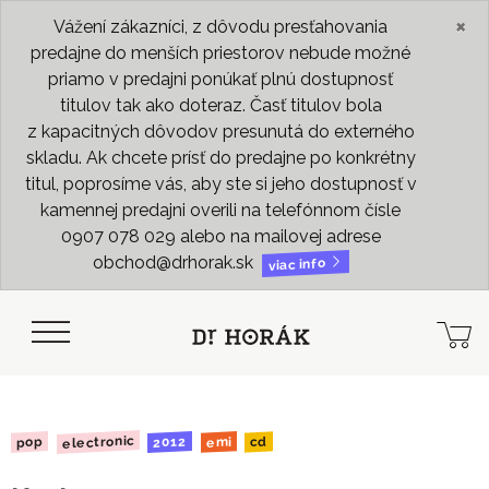
×
Vážení zákazníci, z dôvodu presťahovania
predajne do menších priestorov nebude možné
priamo v predajni ponúkať plnú dostupnosť
titulov tak ako doteraz. Časť titulov bola
z kapacitných dôvodov presunutá do externého
skladu. Ak chcete prísť do predajne po konkrétny
titul, poprosíme vás, aby ste si jeho dostupnosť v
kamennej predajni overili na telefónnom čísle
0907 078 029 alebo na mailovej adrese
obchod@drhorak.sk
viac info
electronic
2012
pop
emi
cd