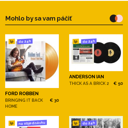
Mohlo by sa vam páčiť
do 24h
do 24h
lp
lp
ANDERSON IAN
THICK AS A BRICK 2
€ 50
FORD ROBBEN
BRINGING IT BACK
€ 30
HOME
na objednávku
do 24h
lp
lp