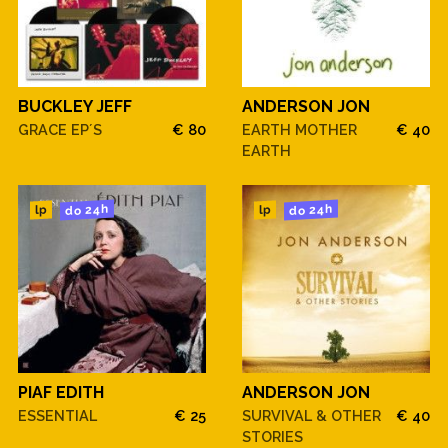
BUCKLEY JEFF
ANDERSON JON
GRACE EP´S
€ 80
EARTH MOTHER
€ 40
EARTH
do 24h
do 24h
lp
lp
PIAF EDITH
ANDERSON JON
ESSENTIAL
€ 25
SURVIVAL & OTHER
€ 40
STORIES