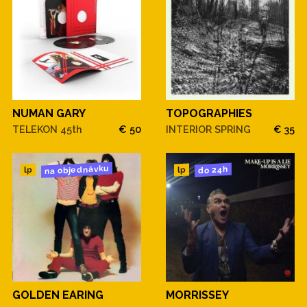
NUMAN GARY
TOPOGRAPHIES
TELEKON 45th
€ 50
INTERIOR SPRING
€ 35
na objednávku
do 24h
lp
lp
GOLDEN EARING
MORRISSEY