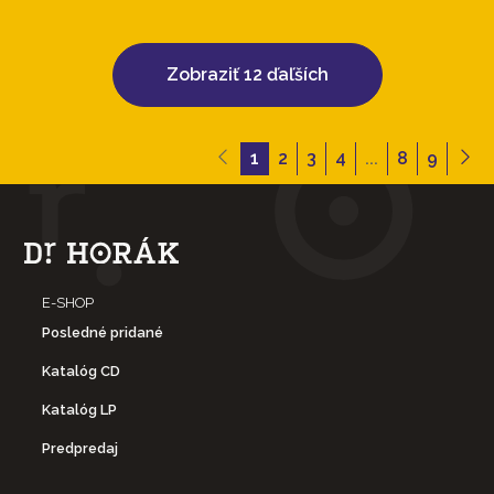
Zobraziť 12 ďaľších
1
2
3
4
...
8
9
E-SHOP
Posledné pridané
Katalóg CD
Katalóg LP
Predpredaj