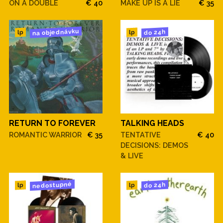
ON A DOUBLE
€ 40
MAKE UP IS A LIE
€ 35
na objednávku
do 24h
lp
lp
RETURN TO FOREVER
TALKING HEADS
ROMANTIC WARRIOR
€ 35
TENTATIVE
€ 40
DECISIONS: DEMOS
& LIVE
nedostupné
do 24h
lp
lp