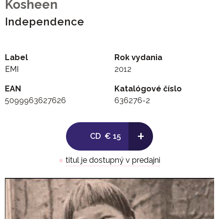
Kosheen
Independence
Label
Rok vydania
EMI
2012
EAN
Katalógové číslo
5099963627626
636276-2
+
CD
€ 15
●
titul je dostupný v predajni