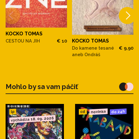
KOCKO TOMAS
KOCKO TOMAS
CESTOU NA JIH
€ 10
Do kamene tesané
€ 9,90
aneb Ondráš
Mohlo by sa vam páčiť
novinka
do 24h
cd
lp
vychádza 18. 09. 2026