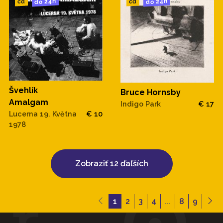
do 24h
do 24h
cd
cd
Švehlík
Bruce Hornsby
Amalgam
Indigo Park
€ 17
Lucerna 19. Května
€ 10
1978
Zobraziť 12 ďaľších
1
2
3
4
...
8
9