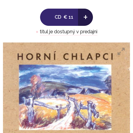
doplňuje a tato nenásilná symbióza činí z alba Horní
chlapci vkusný a neokázalý hold kraji, k němuž se
+
CD
€ 11
odkazuje.
●
titul je dostupný v predajni