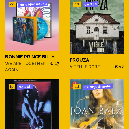
na objednávku
do 24h
cd
cd
BONNIE PRINCE BILLY
PROUZA
WE ARE TOGETHER
€ 17
V TEHLE DOBE
€ 17
AGAIN
na objednávku
do 24h
cd
lp