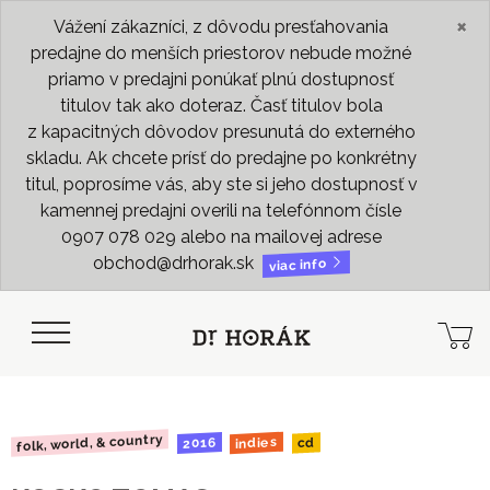
×
Vážení zákazníci, z dôvodu presťahovania
predajne do menších priestorov nebude možné
priamo v predajni ponúkať plnú dostupnosť
titulov tak ako doteraz. Časť titulov bola
z kapacitných dôvodov presunutá do externého
skladu. Ak chcete prísť do predajne po konkrétny
titul, poprosíme vás, aby ste si jeho dostupnosť v
kamennej predajni overili na telefónnom čísle
0907 078 029 alebo na mailovej adrese
obchod@drhorak.sk
viac info
folk, world, & country
indies
2016
cd