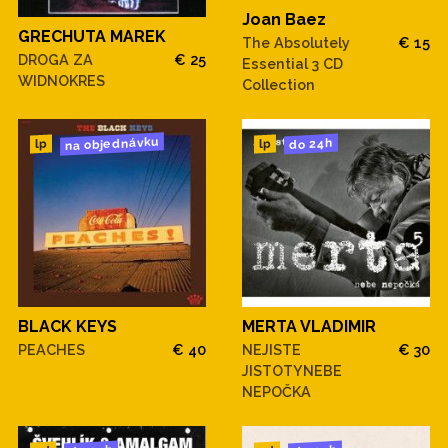
Joan Baez
GRECHUTA MAREK
The Absolutely
€ 15
DROGA ZA
€ 25
Essential 3 CD
WIDNOKRES
Collection
na objednávku
do 24h
lp
lp
BLACK KEYS
MERTA VLADIMIR
PEACHES
€ 40
NEJISTE
€ 30
JISTOTYNEBE
NEPOČKA