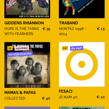
GIDDENS RHIANNON
TRABAND
HOPE IS THE THING
€ 35
MONTAZ 1996 -
€ 15
WITH FEARHERS
2014
novinka
do 24h
cd
lp
na objednávku
FESACI
MAMAS & PAPAS
JE NAM 40
€ 10
COLLECTED
€ 40