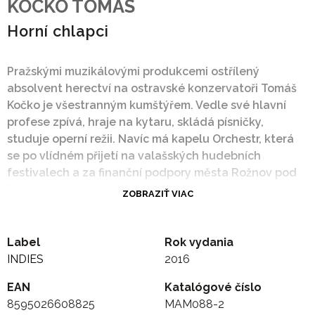
KOCKO TOMAS
Horní chlapci
Pražskými muzikálovými produkcemi ostřílený
absolvent herectví na ostravské konzervatoři Tomáš
Kočko je všestranným kumštýřem. Vedle své hlavní
profese zpívá, hraje na kytaru, skládá písničky,
studuje operní režii. Navíc má kapelu Orchestr, která
se po vlídném přijetí na valašských hudebních
festivalech a za finanční podpory města Rožnov pod
Radhoštěm v loňském roce propracovala k vydání
ZOBRAZIŤ VIAC
debutového alba. Obsahuje čtrnáct Kočkových písní,
inspirovaných folklorními tradicemi valašského kraje
a opatřených texty Ladislava Nezdařila, osobitého
Label
Rok vydania
rožnovského básníka. Nezdařilova "zbojnická"
INDIES
2016
poezie se s muzikou Orchestru, v jehož nástrojovém
EAN
Katalógové číslo
arzenálu nalezneme akustickou kytaru, flétny,
8595026608825
MAM088-2
citerový cimbál, perkuse, housle i violu, vhodně