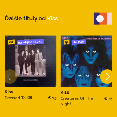
Ďalšie tituly od
Kiss
na objednávku
do 24h
cd
lp
Kiss
Kiss
Dressed To Kill
€ 15
Creatures Of The
€ 35
Night