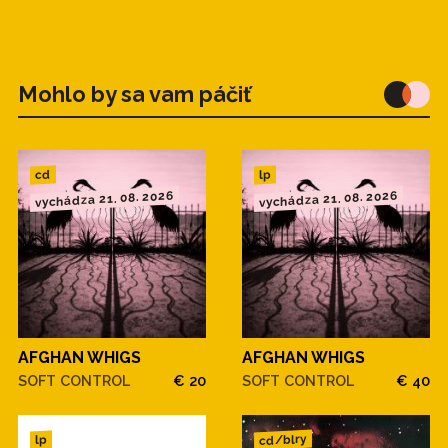
Mohlo by sa vam páčiť
cd
lp
vychádza 21. 08. 2026
vychádza 21. 08. 2026
AFGHAN WHIGS
AFGHAN WHIGS
SOFT CONTROL
€ 20
SOFT CONTROL
€ 40
cd/blry
lp