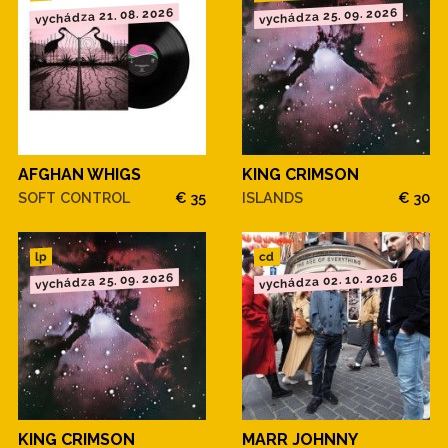
vychádza 21. 08. 2026
vychádza 25. 09. 2026
AFGHAN WHIGS
KING CRIMSON
SOFT CONTROL
€ 35
ISLANDS
€ 30
cd
lp
vychádza 25. 09. 2026
vychádza 02. 10. 2026
KING CRIMSON
MARR JOHNNY