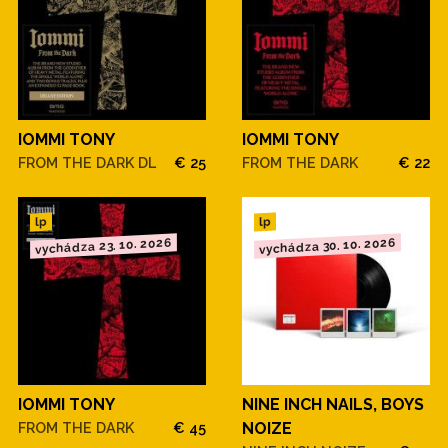
IOMMI TONY
IOMMI TONY
FROM THE DARK DL
€ 25
FROM THE DARK
€ 22
lp
lp
vychádza 23. 10. 2026
vychádza 30. 10. 2026
IOMMI TONY
NINE INCH NAILS, BOYS
FROM THE DARK
€ 45
NOIZE