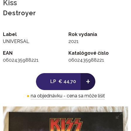
Kiss
Destroyer
Label
Rok vydania
UNIVERSAL
2021
EAN
Katalógové číslo
0602435988221
0602435988221
+
LP
€ 44,70
●
na objednávku - cena sa môže líšiť