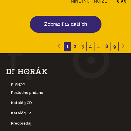
NINE INCH NOIZE
€ 55
Zobraziť 12 ďaľších
1
2
3
4
...
8
9
E-SHOP
Posledné pridané
Katalóg CD
Katalóg LP
Predpredaj