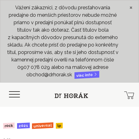
×
Vážení zákazníci, z dôvodu presťahovania
predajne do menších priestorov nebude možné
priamo v predajni ponúkať plnú dostupnosť
titulov tak ako doteraz. Časť titulov bola
z kapacitných dôvodov presunutá do externého
skladu. Ak chcete prísť do predajne po konkrétny
titul, poprosíme vás, aby ste si jeho dostupnosť v
kamennej predajni overili na telefónnom čísle
0907 078 029 alebo na mailovej adrese
obchod@drhorak.sk
viac info
universal
2021
rock
lp