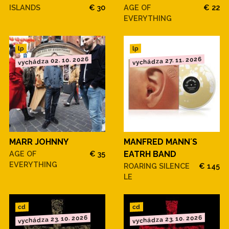
ISLANDS
€ 30
AGE OF
€ 22
EVERYTHING
lp
lp
vychádza 02. 10. 2026
vychádza 27. 11. 2026
MARR JOHNNY
MANFRED MANN´S
AGE OF
€ 35
EATRH BAND
EVERYTHING
ROARING SILENCE
€ 145
LE
cd
cd
vychádza 23. 10. 2026
vychádza 23. 10. 2026