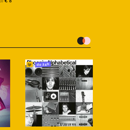
0)
€ 8
do 24h
lp