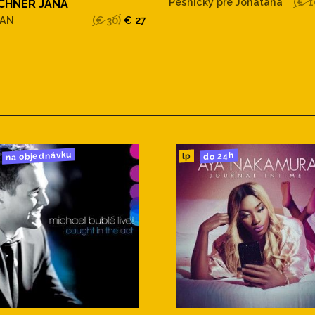
Pesnicky pre Jonatana
(€ 1
CHNER JANA
KAN
(€ 30)
€ 27
na objednávku
do 24h
lp