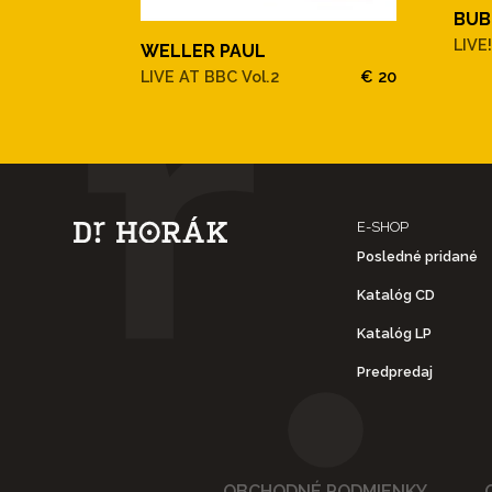
BUB
LIVE
WELLER PAUL
LIVE AT BBC Vol.2
€ 20
E-SHOP
Posledné pridané
Katalóg CD
Katalóg LP
Predpredaj
OBCHODNÉ PODMIENKY