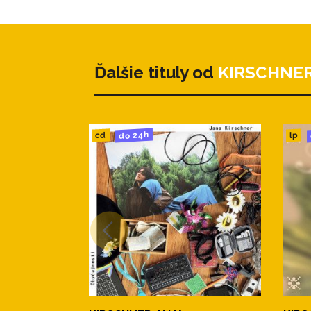
- 20 stranový veľký booklet s 
- texty všetkých piesní
zdroj: slnkorecords
Ďalšie tituly od
KIRSCHNER
do 24h
cd
lp