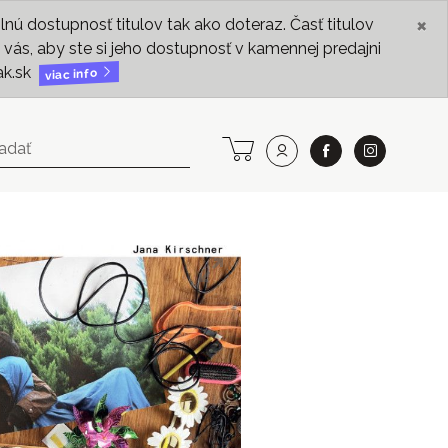
×
ú dostupnosť titulov tak ako doteraz. Časť titulov
vás, aby ste si jeho dostupnosť v kamennej predajni
ak.sk
viac info