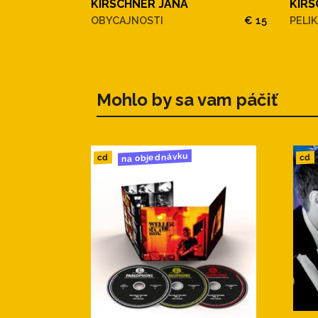
KIRSCHNER JANA
KIRS
OBYCAJNOSTI
€ 15
PELI
Mohlo by sa vam páčiť
na objednávku
cd
cd