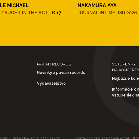
LE MICHAEL
NAKAMURA AYA
! CAUGHT IN THE ACT
€ 17
JOURNAL INTIME RSD 2026
PAVIAN RECORDS
VSTUPENKY
NA KONCERT
Novinky z pavian records
Najbližšie kon
Vydavateľstvo
Informácie k 
vstupeniek n
ODSTÚPENIE OD ZMLUVY
OCHRANA OSOBNÝCH ÚD