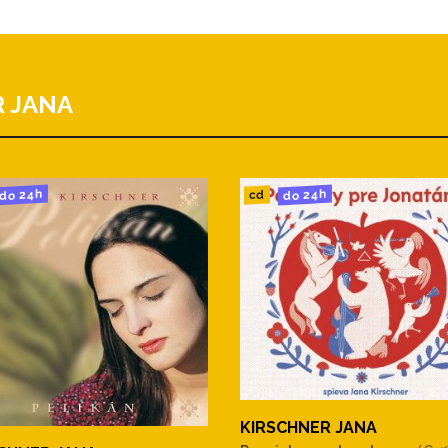
príbehom a fotografiami z nahrávania
 JANA
do 24h
do 24h
cd
KIRSCHNER JANA