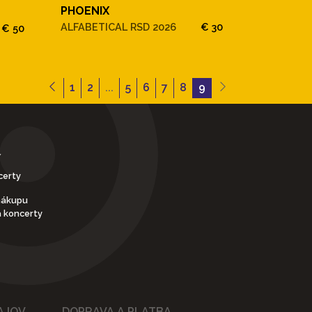
PHOENIX
ALFABETICAL RSD 2026
€ 30
€ 50
1
2
...
5
6
7
8
9
Y
certy
nákupu
a koncerty
AJOV
DOPRAVA A PLATBA