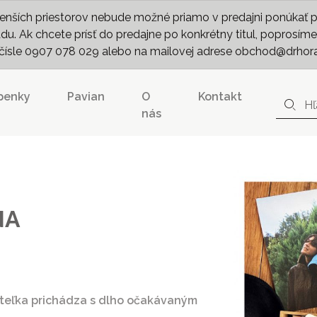
nších priestorov nebude možné priamo v predajni ponúkať pln
. Ak chcete prísť do predajne po konkrétny titul, poprosíme 
m čísle 0907 078 029 alebo na mailovej adrese obchod@drhor
penky
Pavian
O
Kontakt
nás
NA
teľka prichádza s dlho očakávaným