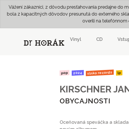
Vážení zákazníci, z dôvodu presťahovania predajne do me
bola z kapacitných dôvodov presunutá do externého skladu
overili na telefónno
Vinyl
CD
Vstu
slnko records
2024
pop
lp
KIRSCHNER JA
OBYCAJNOSTI
Oceňovaná speváčka a sklada