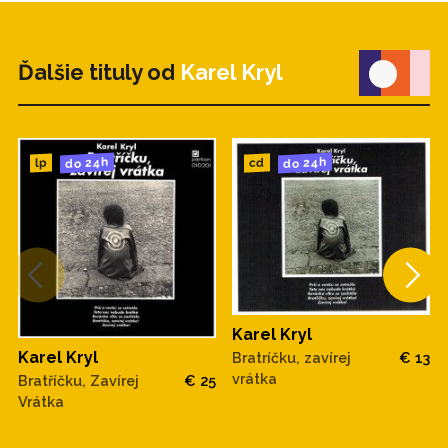
Ďalšie tituly od
Karel Kryl
do 24h
do 24h
cd
lp
Karel Kryl
Karel Kryl
Bratríčku, zavírej
€ 13
vrátka
Bratříčku, Zavírej
€ 25
Vrátka