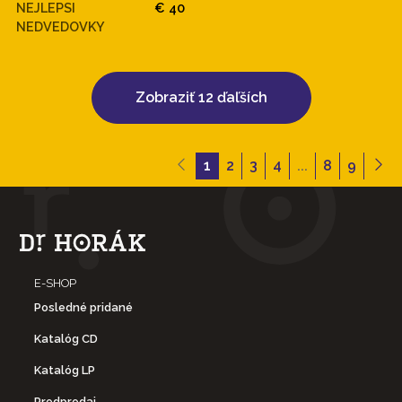
NEJLEPSI
€ 40
NEDVEDOVKY
Zobraziť 12 ďaľších
1
2
3
4
...
8
9
E-SHOP
Posledné pridané
Katalóg CD
Katalóg LP
Predpredaj