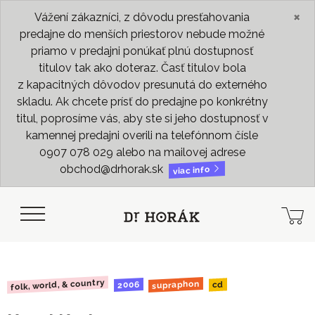
×
Vážení zákazníci, z dôvodu presťahovania
predajne do menších priestorov nebude možné
priamo v predajni ponúkať plnú dostupnosť
titulov tak ako doteraz. Časť titulov bola
z kapacitných dôvodov presunutá do externého
skladu. Ak chcete prísť do predajne po konkrétny
titul, poprosíme vás, aby ste si jeho dostupnosť v
kamennej predajni overili na telefónnom čísle
0907 078 029 alebo na mailovej adrese
obchod@drhorak.sk
viac info
folk, world, & country
supraphon
2006
cd