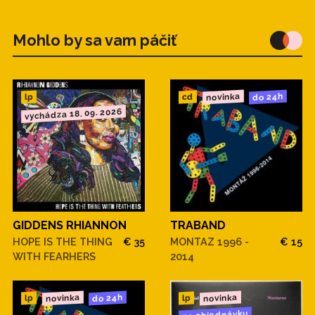
Mohlo by sa vam páčiť
novinka
do 24h
cd
lp
vychádza 18. 09. 2026
GIDDENS RHIANNON
TRABAND
HOPE IS THE THING
€ 35
MONTAZ 1996 -
€ 15
WITH FEARHERS
2014
novinka
novinka
do 24h
lp
lp