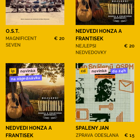
O.S.T.
NEDVEDI HONZA A
MAGNIFICENT
€ 20
FRANTISEK
SEVEN
NEJLEPSI
€ 20
NEDVEDOVKY
novinka
novinka
do 24h
cd
lp
na objednávku
NEDVEDI HONZA A
SPALENY JAN
FRANTISEK
ZPRAVA ODESLANA
€ 15