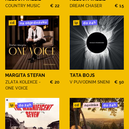
COUNTRY MUSIC
€ 22
DREAM CHASER
€ 15
na objednávku
do 24h
cd
lp
MARGITA STEFAN
TATA BOJS
ZLATA KOLEKCE -
€ 20
V PUVODNIM SNENI
€ 50
ONE VOICE
novinka
do 24h
do 24h
cd
lp