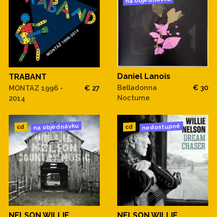
na objednávku
Daniel Lanois
TRABANT
Belladonna
€ 30
MONTAZ 1996 -
€ 27
Nocturne
2014
na objednávku
nedostupné
cd
cd
NELSON WILLIE
NELSON WILLIE