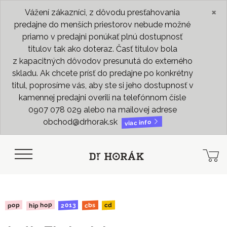
×
Vážení zákazníci, z dôvodu presťahovania
predajne do menších priestorov nebude možné
priamo v predajni ponúkať plnú dostupnosť
titulov tak ako doteraz. Časť titulov bola
z kapacitných dôvodov presunutá do externého
skladu. Ak chcete prísť do predajne po konkrétny
titul, poprosíme vás, aby ste si jeho dostupnosť v
kamennej predajni overili na telefónnom čísle
0907 078 029 alebo na mailovej adrese
obchod@drhorak.sk
viac info
hip hop
2013
pop
cbs
cd