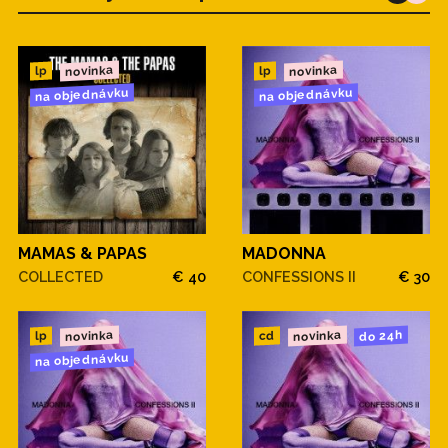
novinka
novinka
lp
lp
na objednávku
na objednávku
MAMAS & PAPAS
MADONNA
COLLECTED
€ 40
CONFESSIONS II
€ 30
novinka
novinka
do 24h
cd
lp
na objednávku