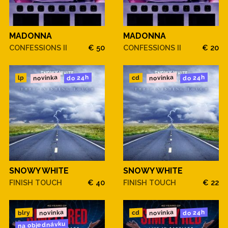
MADONNA
MADONNA
CONFESSIONS II
€ 50
CONFESSIONS II
€ 20
novinka
novinka
do 24h
do 24h
cd
lp
SNOWY WHITE
SNOWY WHITE
FINISH TOUCH
€ 40
FINISH TOUCH
€ 22
novinka
novinka
do 24h
blry
cd
na objednávku