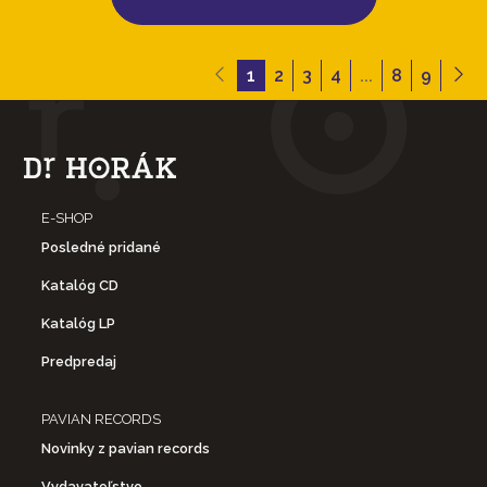
1
2
3
4
...
8
9
E-SHOP
Posledné pridané
Katalóg CD
Katalóg LP
Predpredaj
PAVIAN RECORDS
Novinky z pavian records
Vydavateľstvo