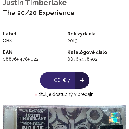
Justin Timberlake
The 20/20 Experience
Label
Rok vydania
CBS
2013
EAN
Katalógové číslo
0887654785022
88765478502
+
CD
€ 7
●
titul je dostupný v predajni