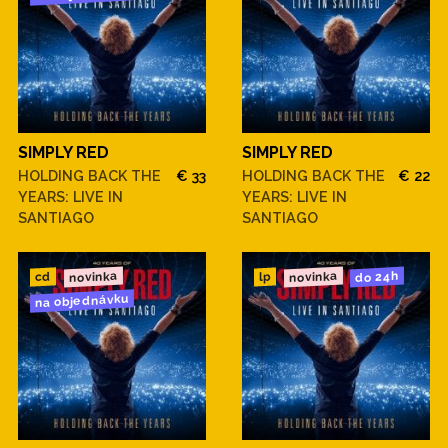
SIMPLY RED
SIMPLY RED
HOLDING BACK THE
€ 33
HOLDING BACK THE
€ 22
YEARS: LIVE IN
YEARS: LIVE IN
SANTIAGO
SANTIAGO
novinka
novinka
do 24h
cd
lp
na objednávku