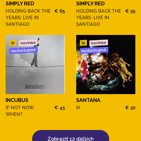
SIMPLY RED
SIMPLY RED
HOLDING BACK THE
€ 65
HOLDING BACK THE
€ 55
YEARS: LIVE IN
YEARS: LIVE IN
SANTIAGO
SANTIAGO
novinka
novinka
lp
lp
nedostupné
nedostupné
INCUBUS
SANTANA
IF NOT NOW,
€ 45
III
€ 30
WHEN?
Zobraziť 12 ďaľších