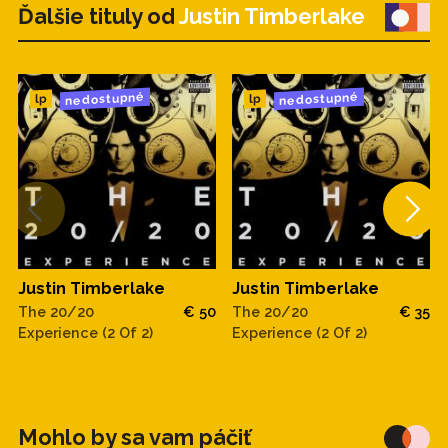
Ďalšie tituly od
Justin Timberlake
nedostupné
nedostupné
lp
lp
Justin Timberlake
Justin Timberlake
The 20/20
€ 50
The 20/20
€ 35
Experience (2 Of 2)
Experience (2 Of 2)
Mohlo by sa vam páčiť