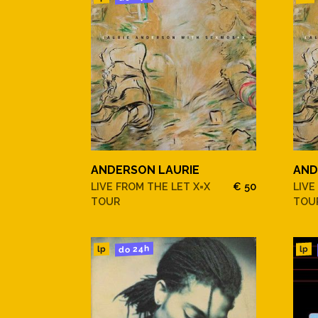
ANDERSON LAURIE
AND
LIVE FROM THE LET X=X
€ 50
LIVE
TOUR
TOU
do 24h
lp
lp