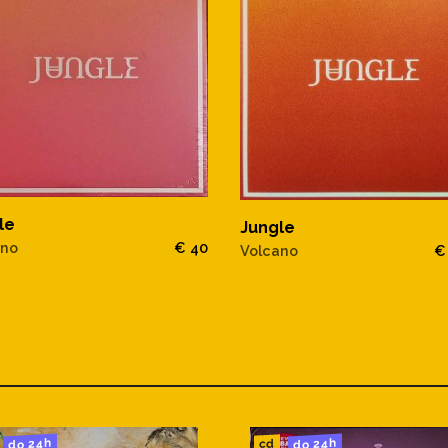
le
Jungle
ano
€ 40
Volcano
€
do 24h
do 24h
cd