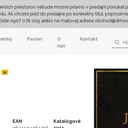
nších priestorov nebude možné priamo v predajni ponúkať pln
. Ak chcete prísť do predajne po konkrétny titul, poprosíme 
m čísle 0907 078 029 alebo na mailovej adrese obchod@drhor
penky
Pavian
O
Kontakt
nás
lp
EAN
Katalógové