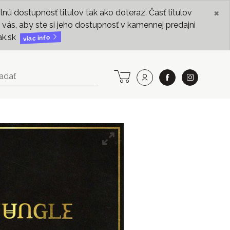
×
ú dostupnosť titulov tak ako doteraz. Časť titulov
vás, aby ste si jeho dostupnosť v kamennej predajni
ak.sk
viac info