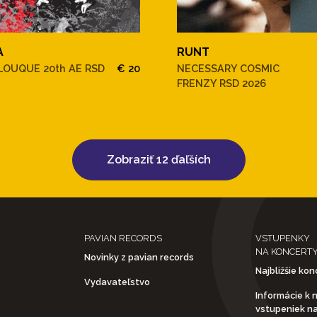
A
RUNT
OUQUE 20th AE RSD
€ 20
NECESSARY COSMIC
FRENZY RSD 2026
Zobraziť 12 ďaľších
PAVIAN RECORDS
VSTUPENKY
NA KONCERT
Novinky z pavian records
Najbližšie kon
Vydavateľstvo
Informácie k 
vstupeniek n