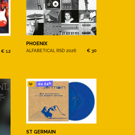
PHOENIX
ALFABETICAL RSD 2026
€ 30
€ 12
do 24h
lp
ST GERMAIN