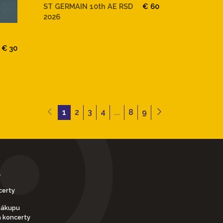
ST GERMAIN 10th AE RSD
€ 60
2026
€ 30
1
2
3
4
...
8
9
Y
certy
nákupu
a koncerty