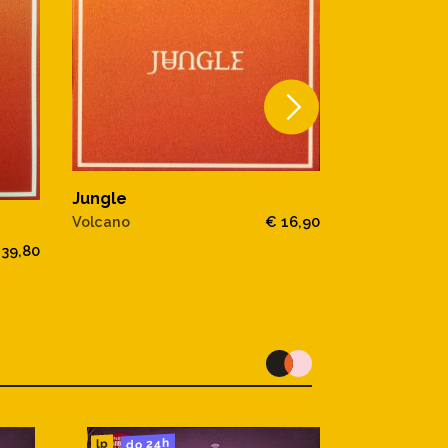
Jungle
Volcano
€ 16,90
JUNGLE
 39,80
LOVING IN S
do 24h
lp