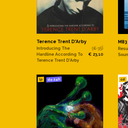
Terence Trent D'Arby
M83
Introducing The
(€ 35)
Resu
Hardline According To
€ 23,10
Soun
Terence Trent D'Arby
do 24h
cd
lp