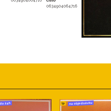
0634904064716
číslo
0634904064716
na objednávku
do 24h
lp