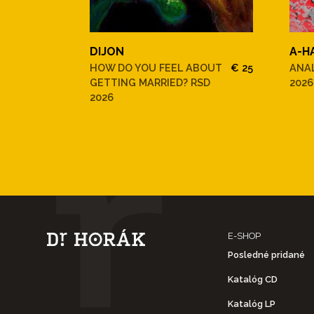
DIJON
A-H
HOW DO YOU FEEL ABOUT
€ 25
ANAL
GETTING MARRIED? RSD
2026
2026
E-SHOP
Posledné pridané
Katalóg CD
Katalóg LP