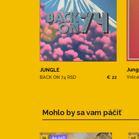
Jung
JUNGLE
Volc
BACK ON 74 RSD
€ 22
Mohlo by sa vam páčiť
do 24h
cd
lp