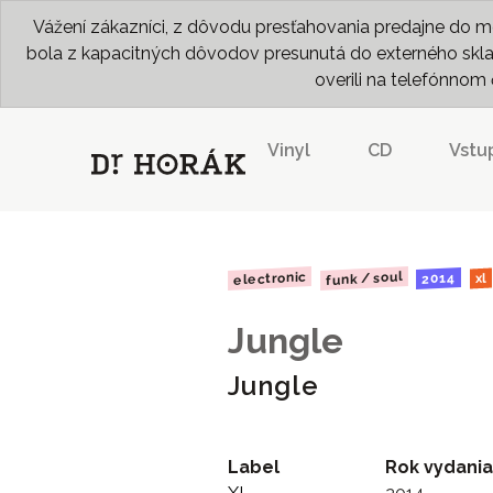
Vážení zákazníci, z dôvodu presťahovania predajne do me
bola z kapacitných dôvodov presunutá do externého skladu
overili na telefónno
Vinyl
CD
Vstu
funk / soul
electronic
2014
xl
Jungle
Jungle
Label
Rok vydania