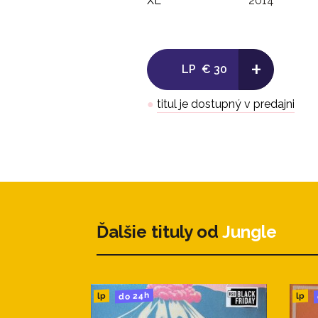
XL
2014
+
LP
€ 30
●
titul je dostupný v predajni
Ďalšie tituly od
Jungle
do 24h
lp
lp