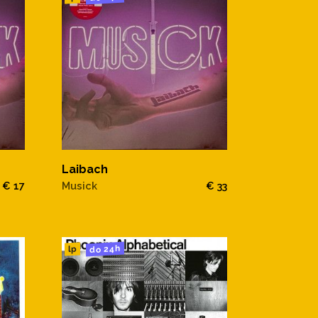
Laibach
€ 17
Musick
€ 33
do 24h
lp