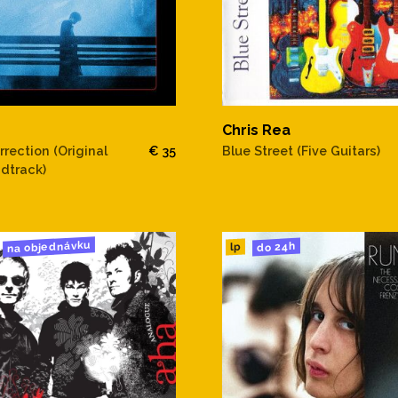
Chris Rea
rrection (Original
€ 35
Blue Street (Five Guitars)
dtrack)
na objednávku
do 24h
lp