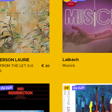
Laibach
ERSON LAURIE
Musick
 FROM THE LET X=X
€ 20
R
do 24h
do 24h
cd