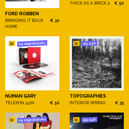
THICK AS A BRICK 2
€ 50
FORD ROBBEN
BRINGING IT BACK
€ 30
HOME
na objednávku
do 24h
lp
lp
NUMAN GARY
TOPOGRAPHIES
TELEKON 45th
€ 50
INTERIOR SPRING
€ 35
na objednávku
do 24h
lp
lp