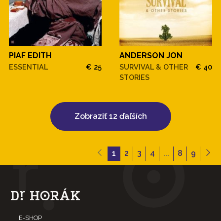
PIAF EDITH
ANDERSON JON
ESSENTIAL
€ 25
SURVIVAL & OTHER
€ 40
STORIES
Zobraziť 12 ďaľších
1
2
3
4
...
8
9
E-SHOP