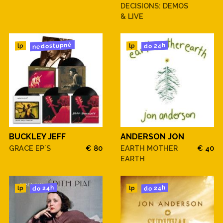
DECISIONS: DEMOS
& LIVE
nedostupné
do 24h
lp
lp
BUCKLEY JEFF
ANDERSON JON
GRACE EP´S
€ 80
EARTH MOTHER
€ 40
EARTH
do 24h
do 24h
lp
lp