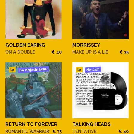
GOLDEN EARING
MORRISSEY
ON A DOUBLE
€ 40
MAKE UP IS A LIE
€ 35
na objednávku
do 24h
lp
lp
RETURN TO FOREVER
TALKING HEADS
ROMANTIC WARRIOR
€ 35
TENTATIVE
€ 40