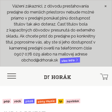
×
Vážení zákazníci, z dôvodu presťahovania
predajne do menších priestorov nebude možné
priamo v predajni ponúkať plnú dostupnosť
titulov tak ako doteraz. Časť titulov bola
z kapacitných dôvodov presunutá do externého
skladu. Ak chcete prísť do predajne po konkrétny
titul, poprosíme vás, aby ste si jeho dostupnosť v
kamennej predajni overili na telefónnom čísle
0907 078 029 alebo na mailovej adrese
obchod@drhorak.sk
viac info
sony music
novinka
2026
rock
pop
lp