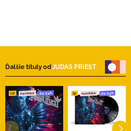
Ďalšie tituly od
JUDAS PRIEST
novinka
novinka
do 24h
do 24h
cd
lp