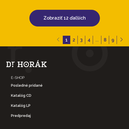
Zobraziť 12 ďaľších
1
2
3
4
...
8
9
E-SHOP
Posledné pridané
Katalóg CD
Katalóg LP
Predpredaj