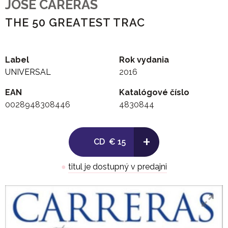
JOSE CARERAS
THE 50 GREATEST TRAC
Label
Rok vydania
UNIVERSAL
2016
EAN
Katalógové číslo
0028948308446
4830844
+
CD
€ 15
●
titul je dostupný v predajni