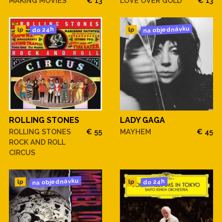
MAKING MOVIES
€ 13
LOVE OVER GOLD
€ 13
na objednávku
do 24h
lp
lp
ROLLING STONES
LADY GAGA
ROLLING STONES
€ 55
MAYHEM
€ 45
ROCK AND ROLL
CIRCUS
na objednávku
do 24h
lp
lp