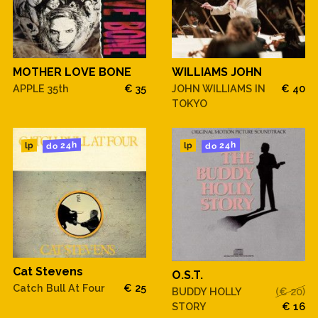
MOTHER LOVE BONE
WILLIAMS JOHN
APPLE 35th
€ 35
JOHN WILLIAMS IN
€ 40
TOKYO
do 24h
do 24h
lp
lp
Cat Stevens
O.S.T.
Catch Bull At Four
€ 25
BUDDY HOLLY
(€ 20)
STORY
€ 16