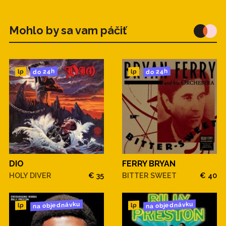
Mohlo by sa vam páčiť
do 24h
do 24h
lp
lp
DIO
FERRY BRYAN
HOLY DIVER
€ 35
BITTER SWEET
€ 40
na objednávku
na objednávku
lp
lp