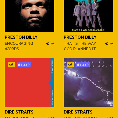
PRESTON BILLY
PRESTON BILLY
ENCOURAGING
€ 35
THAT´S THE WAY
€ 35
WORDS
GOD PLANNED IT
do 24h
do 24h
cd
cd
DIRE STRAITS
DIRE STRAITS