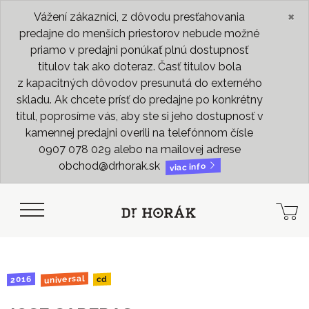
×
Vážení zákazníci, z dôvodu presťahovania
predajne do menších priestorov nebude možné
priamo v predajni ponúkať plnú dostupnosť
titulov tak ako doteraz. Časť titulov bola
z kapacitných dôvodov presunutá do externého
skladu. Ak chcete prísť do predajne po konkrétny
titul, poprosíme vás, aby ste si jeho dostupnosť v
kamennej predajni overili na telefónnom čísle
0907 078 029 alebo na mailovej adrese
obchod@drhorak.sk
viac info
universal
2016
cd